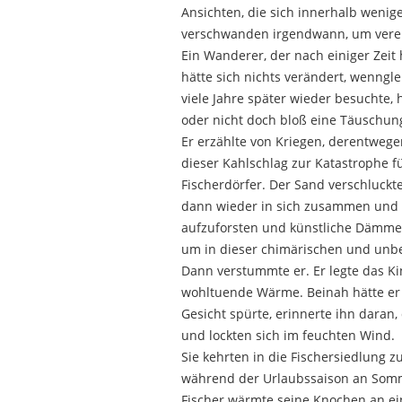
Ansichten, die sich innerhalb wenig
verschwanden irgendwann, um verein
Ein Wanderer, der nach einiger Zeit
hätte sich nichts verändert, wenngl
viele Jahre später wieder besuchte,
oder nicht doch bloß eine Täuschung 
Er erzählte von Kriegen, derentweg
dieser Kahlschlag zur Katastrophe f
Fischerdörfer. Der Sand verschluckte 
dann wieder in sich zusammen und 
aufzuforsten und künstliche Dämme 
um in dieser chimärischen und unb
Dann verstummte er. Er legte das Ki
wohltuende Wärme. Beinah hätte er v
Gesicht spürte, erinnerte ihn daran
und lockten sich im feuchten Wind.
Sie kehrten in die Fischersiedlung 
während der Urlaubssaison an Somme
Fischer wärmte seine Knochen an ei