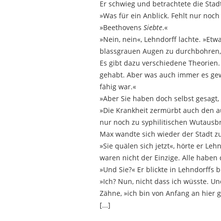
Er schwieg und betrachtete die Stad
»Was für ein Anblick. Fehlt nur noc
»Beethovens
Siebte
.«
»Nein, nein«, Lehndorff lachte. »Et
blassgrauen Augen zu durchbohren, 
Es gibt dazu verschiedene Theorien.
gehabt. Aber was auch immer es gewe
fähig war.«
»Aber Sie haben doch selbst gesagt,
»Die Krankheit zermürbt auch den au
nur noch zu syphilitischen Wutausbrü
Max wandte sich wieder der Stadt zu.
»Sie quälen sich jetzt«, hörte er Leh
waren nicht der Einzige. Alle haben
»Und Sie?« Er blickte in Lehndorffs b
»Ich? Nun, nicht dass ich wüsste. Un
Zähne, »ich bin von Anfang an hier 
[...]