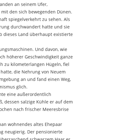
tanden an seinem Ufer,
tt mit den sich bewegenden Dünen.
aft spiegelverkehrt zu sehen. Als
ehrung durchwandert hatte und sie
b dieses Land überhaupt existierte
erungsmaschinen. Und davon, wie
noch höherer Geschwindigkeit ganze
ich zu kilometerlangen Hügeln, fiel
 hatte, die Nehrung von Neuem
 Umgebung an und fand einen Weg,
nismus glich.
mte eine außerordentlich
ß, dessen salzige Kühle er auf dem
rochen nach frischer Meeresbrise
benan wohnendes altes Ehepaar
g neugierig. Der pensionierte
n überraschend schwarzem Haar er