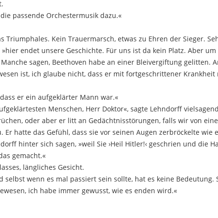
t.
h die passende Orchestermusik dazu.«
was Triumphales. Kein Trauermarsch, etwas zu Ehren der Sieger. Se
»hier endet unsere Geschichte. Für uns ist da kein Platz. Aber u
 Manche sagen, Beethoven habe an einer Bleivergiftung gelitten. 
sen ist, ich glaube nicht, dass er mit fortgeschrittener Krankhei
 dass er ein aufgeklärter Mann war.«
fgeklärtesten Menschen, Herr Doktor«, sagte Lehndorff vielsagend
chen, oder aber er litt an Gedächtnisstörungen, falls wir von eine
 Er hatte das Gefühl, dass sie vor seinen Augen zerbröckelte wie ei
ndorff hinter sich sagen, »weil Sie ›Heil Hitler!‹ geschrien und die
 das gemacht.«
lasses, längliches Gesicht.
d selbst wenn es mal passiert sein sollte, hat es keine Bedeutung. 
gewesen, ich habe immer gewusst, wie es enden wird.«