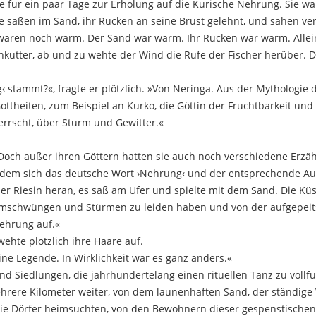
e für ein paar Tage zur Erholung auf die Kurische Nehrung. Sie 
ie saßen im Sand, ihr Rücken an seine Brust gelehnt, und sahen ver
 waren noch warm. Der Sand war warm. Ihr Rücken war warm. Allei
chkutter, ab und zu wehte der Wind die Rufe der Fischer herüber.
 stammt?«, fragte er plötzlich. »Von Neringa. Aus der Mythologie 
ttheiten, zum Beispiel an Kurko, die Göttin der Fruchtbarkeit und
errscht, über Sturm und Gewitter.«
. »Doch außer ihren Göttern hatten sie auch noch verschiedene Erz
em sich das deutsche Wort ›Nehrung‹ und der entsprechende Ausd
r Riesin heran, es saß am Ufer und spielte mit dem Sand. Die Küs
rumschwüngen und Stürmen zu leiden haben und von der aufgepeit
Nehrung auf.«
wehte plötzlich ihre Haare auf.
eine Legende. In Wirklichkeit war es ganz anders.«
d Siedlungen, die jahrhundertelang einen rituellen Tanz zu vollf
rere Kilometer weiter, von dem launenhaften Sand, der ständig
ie Dörfer heimsuchten, von den Bewohnern dieser gespenstischen 