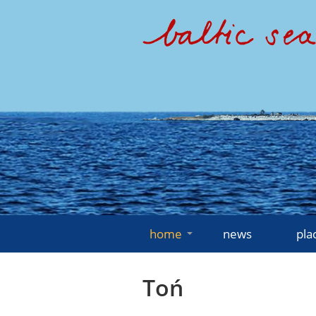
home
news
pla
Toń