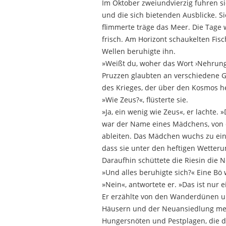
Im Oktober zweiundvierzig fuhren si
und die sich bietenden Ausblicke. S
flimmerte träge das Meer. Die Tage
frisch. Am Horizont schaukelten Fis
Wellen beruhigte ihn.
»Weißt du, woher das Wort ›Nehrung‹
Pruzzen glaubten an verschiedene Go
des Krieges, der über den Kosmos h
»Wie Zeus?«, flüsterte sie.
»Ja, ein wenig wie Zeus«, er lachte
war der Name eines Mädchens, von d
ableiten. Das Mädchen wuchs zu eine
dass sie unter den heftigen Wette
Daraufhin schüttete die Riesin die 
»Und alles beruhigte sich?« Eine Bö 
»Nein«, antwortete er. »Das ist nur 
Er erzählte von den Wanderdünen un
Häusern und der Neuansiedlung meh
Hungersnöten und Pestplagen, die d