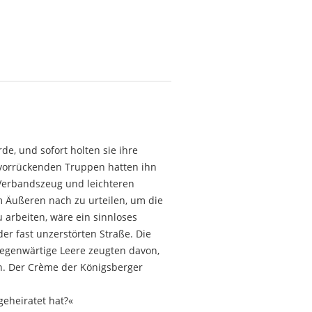
e, und sofort holten sie ihre
e vorrückenden Truppen hatten ihn
 Verbandszeug und leichteren
m Äußeren nach zu urteilen, um die
 arbeiten, wäre ein sinnloses
er fast unzerstörten Straße. Die
lgegenwärtige Leere zeugten davon,
n. Der Crème der Königsberger
geheiratet hat?«