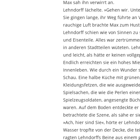
Max sah ihn verwirrt an.
Lehndorff lächelte. »Gehen wir. Unt
Sie gingen lange, ihr Weg führte an
rauchige Luft brachte Max zum Huste
Lehndorff schien wie von Sinnen zu 
und Eisenteile. Alles war zertrümme
in anderen Stadtteilen wüteten. Leh
und leicht, als hätte er keinen voll
Endlich erreichten sie ein hohes Mi
Innenleben. Wie durch ein Wunder s
Schau. Eine halbe Küche mit grünen,
Kleidungsfetzen, die wie ausgewei
Spielsachen, die wie die Perlen ein
Spielzeugsoldaten, angesengte Büche
waren. Auf dem Boden entdeckte er e
betrachtete die Szene, als sähe er s
»Ach, hier sind Sie«, hörte er Lehndo
Wasser tropfte von der Decke, die te
ragten Lehndorffs Beine aus einem g