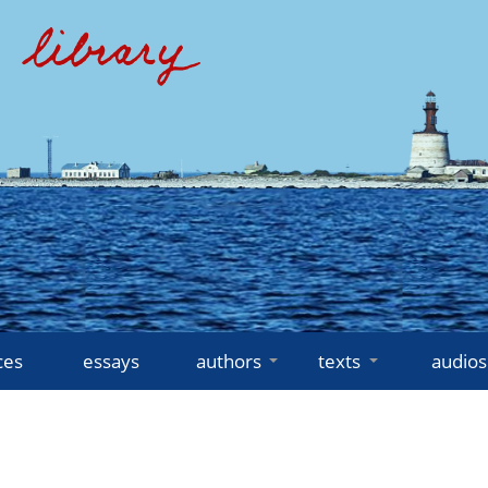
ces
essays
authors
texts
audios