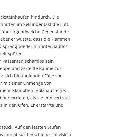
acksteinhaufen hindurch. Die
hnitten im Sekundentakt die Luft.
rte über irgendwelche Gegenstände
, aber er wusste, dass die Flammen
 sprang wieder hinunter, lautlos
keit spüren.
er Passanten schamlos sein
reppe und zerteilte Räume zur
r sich hin faulenden Fülle von
er mit einer Unmenge von
 mehr Klamotten, Holzbausteine,
hervorriefen, als sie ihm vertraut
 in den Ofen. Er erstarrte und
dstück. Auf den letzten Stufen
s ihm absurd erschien, schließlich