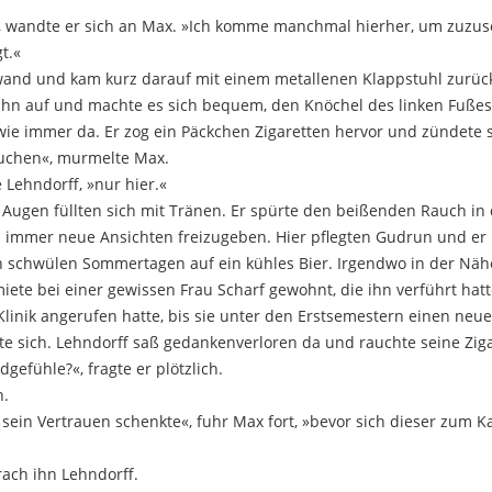
?«, wandte er sich an Max. »Ich komme manchmal hierher, um zuzus
t.«
and und kam kurz darauf mit einem metallenen Klappstuhl zurück
 ihn auf und machte es sich bequem, den Knöchel des linken Fußes 
e immer da. Er zog ein Päckchen Zigaretten hervor und zündete si
rauchen«, murmelte Max.
 Lehndorff, »nur hier.«
 Augen füllten sich mit Tränen. Er spürte den beißenden Rauch in 
um immer neue Ansichten freizugeben. Hier pflegten Gudrun und er i
 an schwülen Sommertagen auf ein kühles Bier. Irgendwo in der N
miete bei einer gewissen Frau Scharf gewohnt, die ihn verführt hat
 Klinik angerufen hatte, bis sie unter den Erstsemestern einen ne
te sich. Lehndorff saß gedankenverloren da und rauchte seine Zigar
gefühle?«, fragte er plötzlich.
n.
 sein Vertrauen schenkte«, fuhr Max fort, »bevor sich dieser zum K
rach ihn Lehndorff.