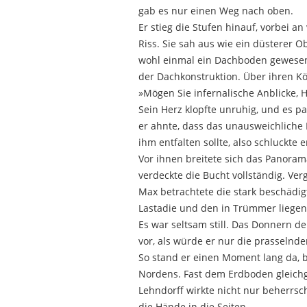
gab es nur einen Weg nach oben.
Er stieg die Stufen hinauf, vorbei
Riss. Sie sah aus wie ein düsterer O
wohl einmal ein Dachboden gewesen 
der Dachkonstruktion. Über ihren K
»Mögen Sie infernalische Anblicke, H
Sein Herz klopfte unruhig, und es pa
er ahnte, dass das unausweichliche E
ihm entfalten sollte, also schluckte 
Vor ihnen breitete sich das Panora
verdeckte die Bucht vollständig. V
Max betrachtete die stark beschädig
Lastadie und den in Trümmer liegend
Es war seltsam still. Das Donnern d
vor, als würde er nur die prasselnd
So stand er einen Moment lang da, b
Nordens. Fast dem Erdboden gleich
Lehndorff wirkte nicht nur beherrsc
die Hände in die Seiten.