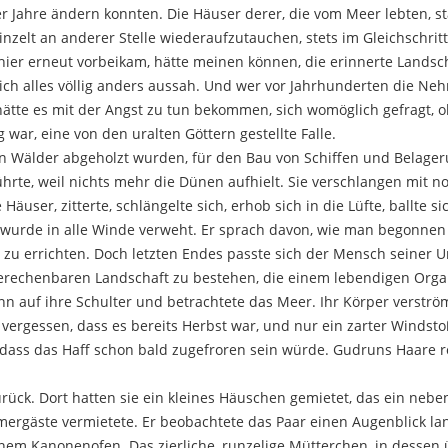
er Jahre ändern konnten. Die Häuser derer, die vom Meer lebten, s
zelt an anderer Stelle wiederaufzutauchen, stets im Gleichschri
 hier erneut vorbeikam, hätte meinen können, die erinnerte Landsch
eich alles völlig anders aussah. Und wer vor Jahrhunderten die N
 hätte es mit der Angst zu tun bekommen, sich womöglich gefragt, o
war, eine von den uralten Göttern gestellte Falle.
en Wälder abgeholzt wurden, für den Bau von Schiffen und Belag
ührte, weil nichts mehr die Dünen aufhielt. Sie verschlangen mit 
Häuser, zitterte, schlängelte sich, erhob sich in die Lüfte, ballte s
wurde in alle Winde verweht. Er sprach davon, wie man begonnen
zu errichten. Doch letzten Endes passte sich der Mensch seiner
erechenbaren Landschaft zu bestehen, die einem lebendigen Orga
nn auf ihre Schulter und betrachtete das Meer. Ihr Körper verströ
ergessen, dass es bereits Herbst war, und nur ein zarter Windsto
, dass das Haff schon bald zugefroren sein würde. Gudruns Haare 
zurück. Dort hatten sie ein kleines Häuschen gemietet, das ein ne
rgäste vermietete. Er beobachtete das Paar einen Augenblick lan
nem Kanonenofen. Das zierliche, runzelige Mütterchen, in desse