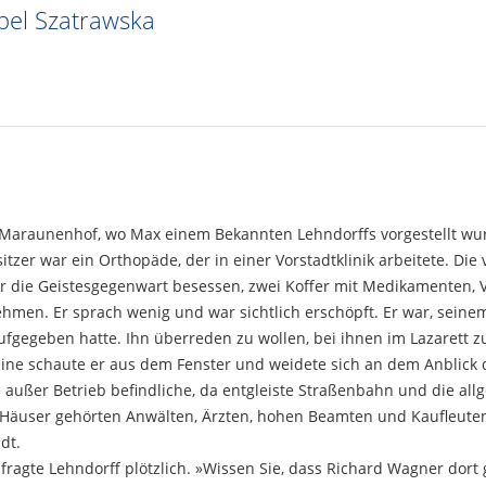
bel Szatrawska
 Maraunenhof, wo Max einem Bekannten Lehndorffs vorgestellt wurd
zer war ein Orthopäde, der in einer Vorstadtklinik arbeitete. Di
er die Geistesgegenwart besessen, zwei Koffer mit Medikamenten,
hmen. Er sprach wenig und war sichtlich erschöpft. Er war, seine
ufgegeben hatte. Ihn überreden zu wollen, bei ihnen im Lazarett zu
ine schaute er aus dem Fenster und weidete sich an dem Anblick d
e außer Betrieb befindliche, da entgleiste Straßenbahn und die al
 Häuser gehörten Anwälten, Ärzten, hohen Beamten und Kaufleute
dt.
fragte Lehndorff plötzlich. »Wissen Sie, dass Richard Wagner dort 