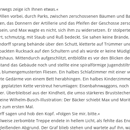
erwegs zeige ich Ihnen etwas.«
 Villen vorbei, durch Parks, zwischen zerschossenen Bäumen und B
n, das Donnern der Artillerie und das Pfeifen der Geschosse zersc
sein, und Max wagte es nicht, sich ihm zu widersetzen. Er stolpe
rt, schmutzig, mit Staub und Ruß bedeckt. Sie sahen keine Brände
ndorff sprang behände über den Schutt, kletterte auf Trümmer und
gepackten Rucksack auf den Schultern und als würde er keine Müdig
etshaus. Mittendurch aufgeschlitzt, entblößte es vor den Blicken d
tand das Gebäude noch und stellte eine spiralförmige Jugendstilt
 blumengemusterten Fliesen. Ein halbes Schlafzimmer mit einer vo
dete Gedärme von einem Bett herabhingen. Ein halbes Kinderzimm
er geplatzten Kette verstreut herumlagen: Eisenbahnwaggons, noch
r. Überbleibsel aus der Kindheit, die umso stärkeres Bruststechen 
ine Wilhelm-Busch-Illustration: Der Bäcker schiebt Max und Moritz
ie zum ersten Mal.
rff sagen und hob den Kopf. »Folgen Sie mir, bitte.«
ilweise zerbombte Treppe endete in hellem Licht, als fehlte das En
leißenden Abgrund. Der Graf blieb stehen und wartete auf ihn, wa