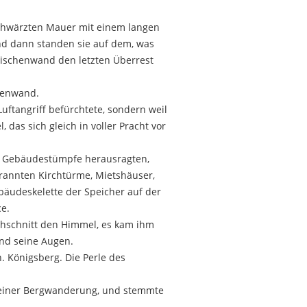
schwärzten Mauer mit einem langen
 und dann standen sie auf dem, was
wischenwand den letzten Überrest
chenwand.
Luftangriff befürchtete, sondern weil
das sich gleich in voller Pracht vor
ge Gebäudestümpfe herausragten,
rannten Kirchtürme, Mietshäuser,
bäudeskelette der Speicher auf der
ce.
rchschnitt den Himmel, es kam ihm
and seine Augen.
. Königsberg. Die Perle des
uf einer Bergwanderung, und stemmte