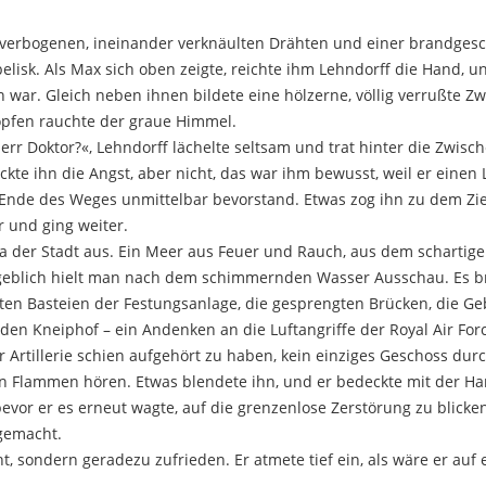
 an verbogenen, ineinander verknäulten Drähten und einer brandge
belisk. Als Max sich oben zeigte, reichte ihm Lehndorff die Hand,
war. Gleich neben ihnen bildete eine hölzerne, völlig verrußte Z
öpfen rauchte der graue Himmel.
err Doktor?«, Lehndorff lächelte seltsam und trat hinter die Zwis
ckte ihn die Angst, aber nicht, das war ihm bewusst, weil er einen 
nde des Weges unmittelbar bevorstand. Etwas zog ihn zu dem Ziel, 
er und ging weiter.
ma der Stadt aus. Ein Meer aus Feuer und Rauch, aus dem scharti
ergeblich hielt man nach dem schimmernden Wasser Ausschau. Es b
ten Basteien der Festungsanlage, die gesprengten Brücken, die Ge
en Kneiphof – ein Andenken an die Luftangriffe der Royal Air For
er Artillerie schien aufgehört zu haben, kein einziges Geschoss du
en Flammen hören. Etwas blendete ihn, und er bedeckte mit der H
evor er es erneut wagte, auf die grenzenlose Zerstörung zu blicken
gemacht.
ht, sondern geradezu zufrieden. Er atmete tief ein, als wäre er a