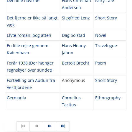
Den lille havfrue
Hans Christian
Fairy Tale
Andersen
Det fjerne er ikke så langt
Siegfried Lenz
Short Story
væk
Elvte roman, bog atten
Dag Solstad
Novel
En lille rejse gennem
Hans Henny
Travelogue
København
Jahnn
Forår 1938 (Der hænger
Bertolt Brecht
Poem
regnskyer over sundet)
Fortælling om Audun fra
Anonymous
Short Story
Vestfjordene
Germania
Cornelius
Ethnography
Tacitus