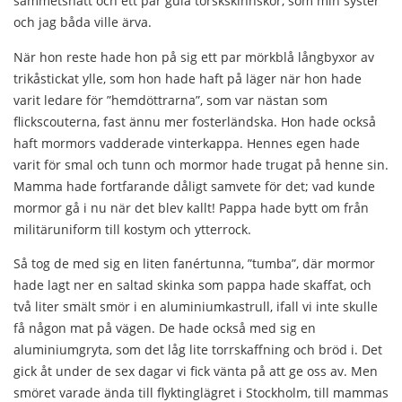
sammetshatt och ett par gula torskskinnskor, som min syster
och jag båda ville ärva.
När hon reste hade hon på sig ett par mörkblå långbyxor av
trikåstickat ylle, som hon hade haft på läger när hon hade
varit ledare för ”hemdöttrarna”, som var nästan som
flickscouterna, fast ännu mer fosterländska. Hon hade också
haft mormors vadderade vinterkappa. Hennes egen hade
varit för smal och tunn och mormor hade trugat på henne sin.
Mamma hade fortfarande dåligt samvete för det; vad kunde
mormor gå i nu när det blev kallt! Pappa hade bytt om från
militäruniform till kostym och ytterrock.
Så tog de med sig en liten fanértunna, ”tumba”, där mormor
hade lagt ner en saltad skinka som pappa hade skaffat, och
två liter smält smör i en aluminiumkastrull, ifall vi inte skulle
få någon mat på vägen. De hade också med sig en
aluminiumgryta, som det låg lite torrskaffning och bröd i. Det
gick åt under de sex dagar vi fick vänta på att ge oss av. Men
smöret varade ända till flyktinglägret i Stockholm, till mammas