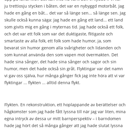
ju trettiosju stycken i båten, det var en nybyggd motorbåt. Jag
hade en gång en båt... det var så länge sen... så länge sen. Jag
skulle också kunna säga: Jag hade en gång ett land... ett land
som givits mig en gång i myternas tid. Jag hade också ett folk,
och det var ett folk som var det duktigaste, flitigaste och
smartaste av alla folk, ett folk som hade humor, ja, som
bevarat sin humor genom alla svårigheter och lidanden och
som kunnat använda den som vapen mot övermakten. Det
hade sina sånger, det hade sina sånger och sagor och sin
humor, men det hade också sin gråt. Flyktingar var det namn
vi gav oss själva, hur många gånger fick jag inte höra att vi var
flyktingar ... flykten ... alltid denna flykt.
Flykten. En rekonstruktion, ett hoplappande av berättelser och
hågkomster som jag hade fått lyssna till när jag var liten, mina
egna intryck av dessa ur mitt barnperspektiv – i barndomen
hade jag hört det så många gånger att jag hade slutat lyssna