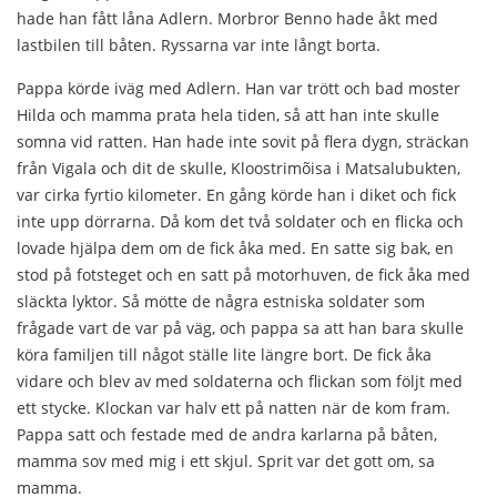
hade han fått låna Adlern. Morbror Benno hade åkt med
lastbilen till båten. Ryssarna var inte långt borta.
Pappa körde iväg med Adlern. Han var trött och bad moster
Hilda och mamma prata hela tiden, så att han inte skulle
somna vid ratten. Han hade inte sovit på flera dygn, sträckan
från Vigala och dit de skulle, Kloostrimõisa i Matsalubukten,
var cirka fyrtio kilometer. En gång körde han i diket och fick
inte upp dörrarna. Då kom det två soldater och en flicka och
lovade hjälpa dem om de fick åka med. En satte sig bak, en
stod på fotsteget och en satt på motorhuven, de fick åka med
släckta lyktor. Så mötte de några estniska soldater som
frågade vart de var på väg, och pappa sa att han bara skulle
köra familjen till något ställe lite längre bort. De fick åka
vidare och blev av med soldaterna och flickan som följt med
ett stycke. Klockan var halv ett på natten när de kom fram.
Pappa satt och festade med de andra karlarna på båten,
mamma sov med mig i ett skjul. Sprit var det gott om, sa
mamma.