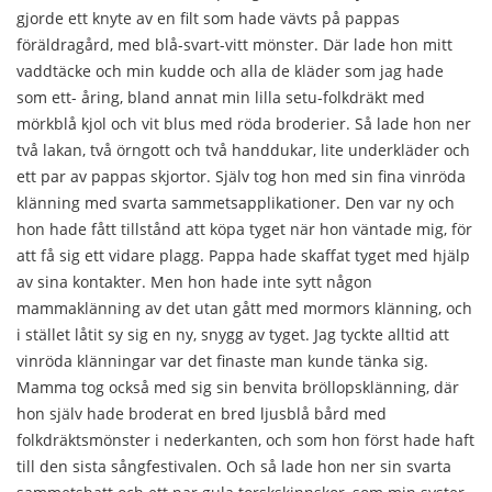
gjorde ett knyte av en filt som hade vävts på pappas
föräldragård, med blå-svart-vitt mönster. Där lade hon mitt
vaddtäcke och min kudde och alla de kläder som jag hade
som ett- åring, bland annat min lilla setu-folkdräkt med
mörkblå kjol och vit blus med röda broderier. Så lade hon ner
två lakan, två örngott och två handdukar, lite underkläder och
ett par av pappas skjortor. Själv tog hon med sin fina vinröda
klänning med svarta sammetsapplikationer. Den var ny och
hon hade fått tillstånd att köpa tyget när hon väntade mig, för
att få sig ett vidare plagg. Pappa hade skaffat tyget med hjälp
av sina kontakter. Men hon hade inte sytt någon
mammaklänning av det utan gått med mormors klänning, och
i stället låtit sy sig en ny, snygg av tyget. Jag tyckte alltid att
vinröda klänningar var det finaste man kunde tänka sig.
Mamma tog också med sig sin benvita bröllopsklänning, där
hon själv hade broderat en bred ljusblå bård med
folkdräktsmönster i nederkanten, och som hon först hade haft
till den sista sångfestivalen. Och så lade hon ner sin svarta