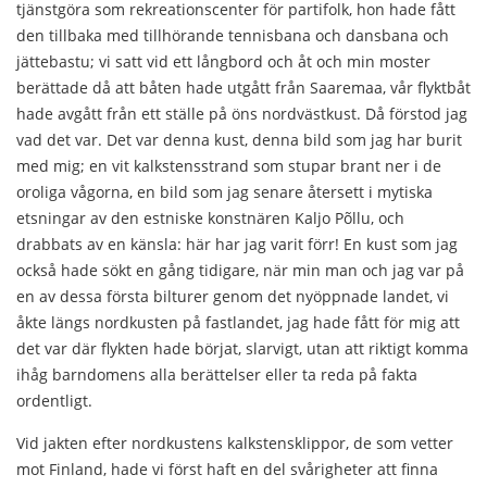
tjänstgöra som rekreationscenter för partifolk, hon hade fått
den tillbaka med tillhörande tennisbana och dansbana och
jättebastu; vi satt vid ett långbord och åt och min moster
berättade då att båten hade utgått från Saaremaa, vår flyktbåt
hade avgått från ett ställe på öns nordvästkust. Då förstod jag
vad det var. Det var denna kust, denna bild som jag har burit
med mig; en vit kalkstensstrand som stupar brant ner i de
oroliga vågorna, en bild som jag senare återsett i mytiska
etsningar av den estniske konstnären Kaljo Põllu, och
drabbats av en känsla: här har jag varit förr! En kust som jag
också hade sökt en gång tidigare, när min man och jag var på
en av dessa första bilturer genom det nyöppnade landet, vi
åkte längs nordkusten på fastlandet, jag hade fått för mig att
det var där flykten hade börjat, slarvigt, utan att riktigt komma
ihåg barndomens alla berättelser eller ta reda på fakta
ordentligt.
Vid jakten efter nordkustens kalkstensklippor, de som vetter
mot Finland, hade vi först haft en del svårigheter att finna