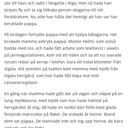
ute till havs och satts i fängelse i Riga, men så hade han
lyckats fly och ta sig tillbaka genom skogarna till sitt
föräldrahem. Nu ville han hålla det hemligt att han var här,
berättade pappa.
På lördagen fortsatte pappa med att hjälpa båtägarna. Här
brukade mamma avbryta pappa: Moster Helmi, som också
bodde med oss, och hade fått arbete som telefonist i växeln
på järnvägsstationen, kom vid ett-tiden och sa att nu svarade
ryssen redan på anrop i telefon, bara ett tiotal kilometer från
Vigala. Vid sextiden på kvällen kom mamma med mjölk från
Vigala herrgård, som hon hade fått köpa mot mitt
ransoneringskort.
En gång när mamma hade gått där på vägen och släpat på en
tung mjölkkanna, med mjölk som hon hade hämtat på
herrgården åt mig, då hade en lastbil kört förbi med glada,
festande människor på flaket. De vinkade åt henne. Bland
dem var pappa. De stannade inte och tog upp henne, de bara
vinkade och for förbi.