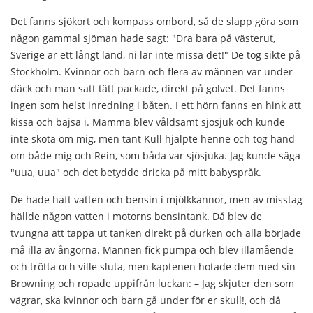
Det fanns sjökort och kompass ombord, så de slapp göra som
någon gammal sjöman hade sagt: "Dra bara på västerut,
Sverige är ett långt land, ni lär inte missa det!" De tog sikte på
Stockholm. Kvinnor och barn och flera av männen var under
däck och man satt tätt packade, direkt på golvet. Det fanns
ingen som helst inredning i båten. I ett hörn fanns en hink att
kissa och bajsa i. Mamma blev våldsamt sjösjuk och kunde
inte sköta om mig, men tant Kull hjälpte henne och tog hand
om både mig och Rein, som båda var sjösjuka. Jag kunde säga
"uua, uua" och det betydde dricka på mitt babyspråk.
De hade haft vatten och bensin i mjölkkannor, men av misstag
hällde någon vatten i motorns bensintank. Då blev de
tvungna att tappa ut tanken direkt på durken och alla började
må illa av ångorna. Männen fick pumpa och blev illamående
och trötta och ville sluta, men kaptenen hotade dem med sin
Browning och ropade uppifrån luckan: – Jag skjuter den som
vägrar, ska kvinnor och barn gå under för er skull!, och då