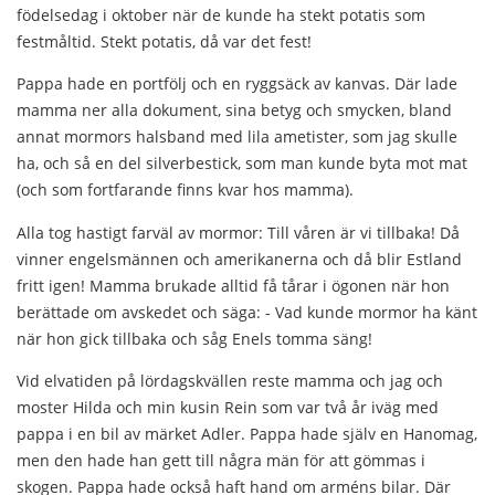
födelsedag i oktober när de kunde ha stekt potatis som
festmåltid. Stekt potatis, då var det fest!
Pappa hade en portfölj och en ryggsäck av kanvas. Där lade
mamma ner alla dokument, sina betyg och smycken, bland
annat mormors halsband med lila ametister, som jag skulle
ha, och så en del silverbestick, som man kunde byta mot mat
(och som fortfarande finns kvar hos mamma).
Alla tog hastigt farväl av mormor: Till våren är vi tillbaka! Då
vinner engelsmännen och amerikanerna och då blir Estland
fritt igen! Mamma brukade alltid få tårar i ögonen när hon
berättade om avskedet och säga: - Vad kunde mormor ha känt
när hon gick tillbaka och såg Enels tomma säng!
Vid elvatiden på lördagskvällen reste mamma och jag och
moster Hilda och min kusin Rein som var två år iväg med
pappa i en bil av märket Adler. Pappa hade själv en Hanomag,
men den hade han gett till några män för att gömmas i
skogen. Pappa hade också haft hand om arméns bilar. Där