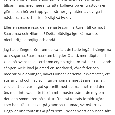
tillsammans med några författarkollegor på en trästock i en
glänta och hör en tupp gala, känner jag lukten av dynga i
näsborrarna, och blir plötsligt så lycklig.
Eller en senare resa, den senaste sommarturen till öarna, till
Saaremaa och Hiiumaa? Detta plötsliga igenkännande,
oförklarligt, omöjligt och ändå …
Jag hade länge drömt om dessa öar, de hade ingått i sångerna
och sagorna, Saaremaa som betyder Öland, men döptes till
Ösel på svenska, ett ord som etymologiskt också blir till Öland;
sången Meie isad ja emad on saarlased, våra fäder och
mödrar är ölänningar, havets vindar är deras lekkamrater, ett
sus av vind och hav som går genom namnet Saaremaa, jag
visste att det var något speciellt med det namnet, med den
ön, men inte vad, inte förrän min moster påminde mig om
det, den sommaren på släktträffen på Kerstis föräldragård,
som hon ”fått tillbaka” på grannön Hiiumaa, svenskarnas
Dagö, denna fantastiska gård som under sovjettiden hade fått