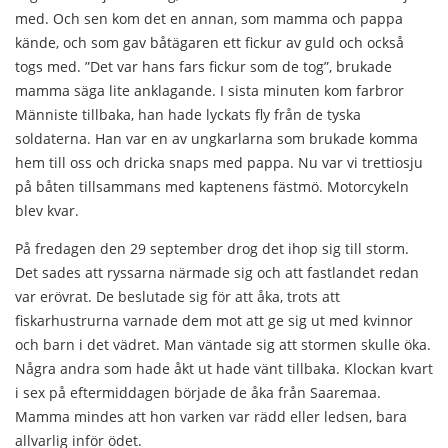
med. Och sen kom det en annan, som mamma och pappa
kände, och som gav båtägaren ett fickur av guld och också
togs med. ”Det var hans fars fickur som de tog”, brukade
mamma säga lite anklagande. I sista minuten kom farbror
Männiste tillbaka, han hade lyckats fly från de tyska
soldaterna. Han var en av ungkarlarna som brukade komma
hem till oss och dricka snaps med pappa. Nu var vi trettiosju
på båten tillsammans med kaptenens fästmö. Motorcykeln
blev kvar.
På fredagen den 29 september drog det ihop sig till storm.
Det sades att ryssarna närmade sig och att fastlandet redan
var erövrat. De beslutade sig för att åka, trots att
fiskarhustrurna varnade dem mot att ge sig ut med kvinnor
och barn i det vädret. Man väntade sig att stormen skulle öka.
Några andra som hade åkt ut hade vänt tillbaka. Klockan kvart
i sex på eftermiddagen började de åka från Saaremaa.
Mamma mindes att hon varken var rädd eller ledsen, bara
allvarlig inför ödet.