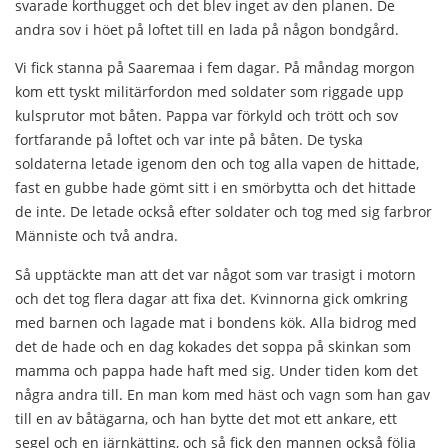
svarade korthugget och det blev inget av den planen. De
andra sov i höet på loftet till en lada på någon bondgård.
Vi fick stanna på Saaremaa i fem dagar. På måndag morgon
kom ett tyskt militärfordon med soldater som riggade upp
kulsprutor mot båten. Pappa var förkyld och trött och sov
fortfarande på loftet och var inte på båten. De tyska
soldaterna letade igenom den och tog alla vapen de hittade,
fast en gubbe hade gömt sitt i en smörbytta och det hittade
de inte. De letade också efter soldater och tog med sig farbror
Männiste och två andra.
Så upptäckte man att det var något som var trasigt i motorn
och det tog flera dagar att fixa det. Kvinnorna gick omkring
med barnen och lagade mat i bondens kök. Alla bidrog med
det de hade och en dag kokades det soppa på skinkan som
mamma och pappa hade haft med sig. Under tiden kom det
några andra till. En man kom med häst och vagn som han gav
till en av båtägarna, och han bytte det mot ett ankare, ett
segel och en järnkätting, och så fick den mannen också följa