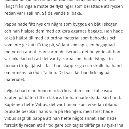
långt från Vigala mötte de flyktingar som berättade att ryssen
redan var i Tallinn. Så de vände tillbaka.
Pappa hade fått nys om några som byggde en båt i skogen
och han hjälpte dem med att köra ägarnas bagage. Han hade
också hjälpt till med att ordna material som behövdes och
som inte gick att få tag på, sådant som spik, en begagnad
motor och annat. Han var mobiliserad – det betydde att han
var inkallad och att det var tyskarna som hade tvingat in
honom i krigstjänst – fast han slapp kriga och skulle ha hand
om arméns förråd i Tallinn. Det var där han fick tag på
materialet.
I Vigala bad man honom också köra den som skulle vara
kapten på båten till en läkare, för han hade skadat sin hand.
Kaptenen hette Viibus, det var honom som vi sedan ibland
brukade besöka i hans villa på Hisingen, men först hade
Viibus sagt till pappa att han hette något annat. Han hade
försökt fly redan ett år tidigare och tagits tillfånga av tyskarna