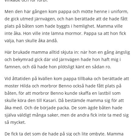
Men den här gången kom pappa och mötte henne i uniform,
de gick utmed järnvägen, och han berättade att de hade fått
plats på båten som hade byggts i hemlighet. Mamma ville
inte åka. Hon ville inte lämna mormor. Pappa sa att hon fick
välja, han skulle åka ändå.
Här brukade mamma alltid skjuta in: när hon en gång ängslig
och bekymrad gick där vid järnvägen hade hon haft mig i
famnen, och då hade hon plötsligt känt en sådan ro.
Vid åttatiden på kvällen kom pappa tillbaka och berättade att
moster Hilda och morbror Benno också hade fått plats på
båten, för att morbror Benno kunde skaffa en lastbil som
skulle köra den till Kasari. Då bestämde mamma sig för att
åka med. Och de började packa. De som ägde båten hade
själva väldigt många saker, men de andra fick inte ta med sig
så mycket.
De fick ta det som de hade på sig och lite ombyte. Mamma