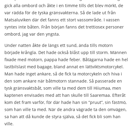
gick alla ombord och åkte i en timme tills det blev mörkt, de
var rädda för de tyska gränsvakterna. Så de lade ut från
Matsaluviken där det fanns ett stort vassområde. I vassen
syntes inte båten. Från början fanns det trettiosex personer
ombord, jag var den yngsta.
Under natten åkte de längs ett sund, ända tills motorn
började krångla. Det hade också blåst upp till storm. Männen
fixade med motorn, pappa hade feber. Båtägarna hade en hel
lastbilslast med bagage, bland annat en lättviktsmotorcykel.
Man hade inget ankare, så de fick ta motorcykeln och hiva i
den som ankare när båtmotorn stannade. Så passerade en
tysk gränsvaktsbåt, som ville ta med dem till Hiiumaa, men
kaptenen envisades med att han skulle till Saaremaa. Efteråt
kom det fram varför, för där hade han sin ”pruut”, sin fästmö,
som han ville ta med. När de andra vägrade ta den omvägen,
sa han att då kunde de styra själva, så det fick bli som han
ville.