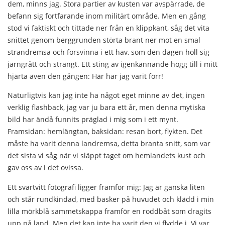
dem, minns jag. Stora partier av kusten var avspärrade, de
befann sig fortfarande inom militärt område. Men en gång
stod vi faktiskt och tittade ner från en klippkant, såg det vita
snittet genom berggrunden störta brant ner mot en smal
strandremsa och försvinna i ett hav, som den dagen höll sig
järngrått och strängt. Ett sting av igenkännande högg till i mitt
hjärta även den gången: Här har jag varit förr!
Naturligtvis kan jag inte ha något eget minne av det, ingen
verklig flashback, jag var ju bara ett år, men denna mytiska
bild har ändå funnits präglad i mig som i ett mynt.
Framsidan: hemlängtan, baksidan: resan bort, flykten. Det
måste ha varit denna landremsa, detta branta snitt, som var
det sista vi såg när vi släppt taget om hemlandets kust och
gav oss av i det ovissa.
Ett svartvitt fotografi ligger framför mig: Jag är ganska liten
och står rundkindad, med basker på huvudet och klädd i min
lilla mörkblå sammetskappa framför en roddbåt som dragits
upp på land. Men det kan inte ha varit den vi flydde i. Vi var