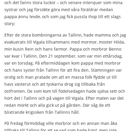
och det fanns stora luckor – och senare intervjuer som mina
systrar och jag försökte göra med våra föräldrar medan
pappa ännu levde, och som jag fick pussla ihop till ett slags
story:
Efter de stora bombningarna av Tallinn, hade mamma och jag
evakuerats till Vigala tillsammans med mormor, moster Hilda,
min kusin Rein och hans farmor. Pappa och morbror Benno
var kvar i Tallinn. Den 21 september, som var min ettårsdag,
var en torsdag. På eftermiddagen kom pappa med morbror
och hans syster från Tallinn för att fira den. Stämningen var
orolig och man pratade om att en massa folk flydde ut till
havs västerut och att tyskarna drog sig tillbaka från
östfronten. De som kom till födelsedagen hade själva sett och
hört det i Tallinn och på vägen till Vigala. Efter maten var det
redan mörkt och alla gick ut på gården. Där såg de ett
blixtrande krigssken från Tallinns håll.
På fredag förmiddag ville morbror och en annan man åka
tillbaka till Tallinn för att se vad som hade hänt, men inte