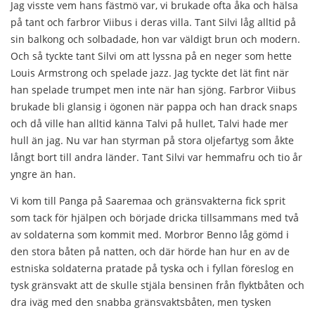
Jag visste vem hans fästmö var, vi brukade ofta åka och hälsa
på tant och farbror Viibus i deras villa. Tant Silvi låg alltid på
sin balkong och solbadade, hon var väldigt brun och modern.
Och så tyckte tant Silvi om att lyssna på en neger som hette
Louis Armstrong och spelade jazz. Jag tyckte det lät fint när
han spelade trumpet men inte när han sjöng. Farbror Viibus
brukade bli glansig i ögonen när pappa och han drack snaps
och då ville han alltid känna Talvi på hullet, Talvi hade mer
hull än jag. Nu var han styrman på stora oljefartyg som åkte
långt bort till andra länder. Tant Silvi var hemmafru och tio år
yngre än han.
Vi kom till Panga på Saaremaa och gränsvakterna fick sprit
som tack för hjälpen och började dricka tillsammans med två
av soldaterna som kommit med. Morbror Benno låg gömd i
den stora båten på natten, och där hörde han hur en av de
estniska soldaterna pratade på tyska och i fyllan föreslog en
tysk gränsvakt att de skulle stjäla bensinen från flyktbåten och
dra iväg med den snabba gränsvaktsbåten, men tysken