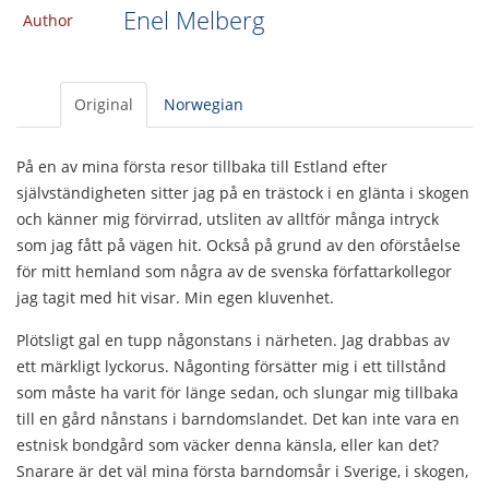
Enel Melberg
Author
Original
Norwegian
På en av mina första resor tillbaka till Estland efter
självständigheten sitter jag på en trästock i en glänta i skogen
och känner mig förvirrad, utsliten av alltför många intryck
som jag fått på vägen hit. Också på grund av den oförståelse
för mitt hemland som några av de svenska författarkollegor
jag tagit med hit visar. Min egen kluvenhet.
Plötsligt gal en tupp någonstans i närheten. Jag drabbas av
ett märkligt lyckorus. Någonting försätter mig i ett tillstånd
som måste ha varit för länge sedan, och slungar mig tillbaka
till en gård nånstans i barndomslandet. Det kan inte vara en
estnisk bondgård som väcker denna känsla, eller kan det?
Snarare är det väl mina första barndomsår i Sverige, i skogen,