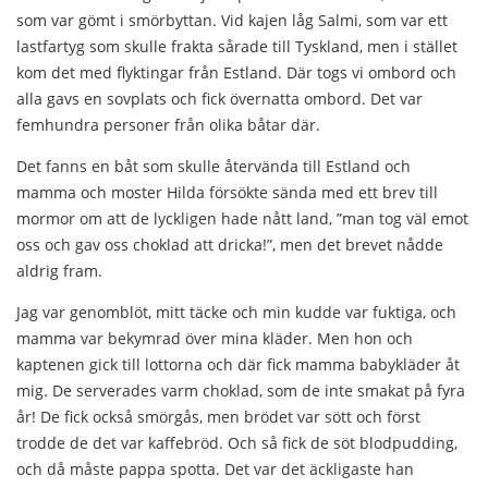
som var gömt i smörbyttan. Vid kajen låg Salmi, som var ett
lastfartyg som skulle frakta sårade till Tyskland, men i stället
kom det med flyktingar från Estland. Där togs vi ombord och
alla gavs en sovplats och fick övernatta ombord. Det var
femhundra personer från olika båtar där.
Det fanns en båt som skulle återvända till Estland och
mamma och moster Hilda försökte sända med ett brev till
mormor om att de lyckligen hade nått land, ”man tog väl emot
oss och gav oss choklad att dricka!”, men det brevet nådde
aldrig fram.
Jag var genomblöt, mitt täcke och min kudde var fuktiga, och
mamma var bekymrad över mina kläder. Men hon och
kaptenen gick till lottorna och där fick mamma babykläder åt
mig. De serverades varm choklad, som de inte smakat på fyra
år! De fick också smörgås, men brödet var sött och först
trodde de det var kaffebröd. Och så fick de söt blodpudding,
och då måste pappa spotta. Det var det äckligaste han