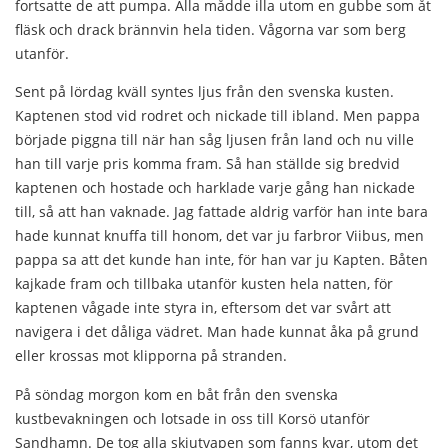
fortsatte de att pumpa. Alla mådde illa utom en gubbe som åt
fläsk och drack brännvin hela tiden. Vågorna var som berg
utanför.
Sent på lördag kväll syntes ljus från den svenska kusten.
Kaptenen stod vid rodret och nickade till ibland. Men pappa
började piggna till när han såg ljusen från land och nu ville
han till varje pris komma fram. Så han ställde sig bredvid
kaptenen och hostade och harklade varje gång han nickade
till, så att han vaknade. Jag fattade aldrig varför han inte bara
hade kunnat knuffa till honom, det var ju farbror Viibus, men
pappa sa att det kunde han inte, för han var ju Kapten. Båten
kajkade fram och tillbaka utanför kusten hela natten, för
kaptenen vågade inte styra in, eftersom det var svårt att
navigera i det dåliga vädret. Man hade kunnat åka på grund
eller krossas mot klipporna på stranden.
På söndag morgon kom en båt från den svenska
kustbevakningen och lotsade in oss till Korsö utanför
Sandhamn. De tog alla skjutvapen som fanns kvar, utom det