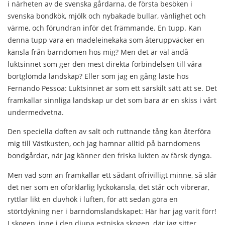
i närheten av de svenska gårdarna, de första besöken i
svenska bondkök, mjölk och nybakade bullar, vänlighet och
värme, och förundran inför det främmande. En tupp. Kan
denna tupp vara en madeleinekaka som återuppväcker en
känsla från barndomen hos mig? Men det är väl ändå
luktsinnet som ger den mest direkta förbindelsen till våra
bortglömda landskap? Eller som jag en gång läste hos
Fernando Pessoa: Luktsinnet är som ett särskilt sätt att se. Det
framkallar sinnliga landskap ur det som bara är en skiss i vårt
undermedvetna.
Den speciella doften av salt och ruttnande tång kan återföra
mig till Västkusten, och jag hamnar alltid på barndomens
bondgårdar, när jag känner den friska lukten av färsk dynga.
Men vad som än framkallar ett sådant ofrivilligt minne, så slår
det ner som en oförklarlig lyckokänsla, det står och vibrerar,
ryttlar likt en duvhök i luften, för att sedan göra en
störtdykning ner i barndomslandskapet: Här har jag varit förr!
I skogen, inne i den djupa estniska skogen, där jag sitter