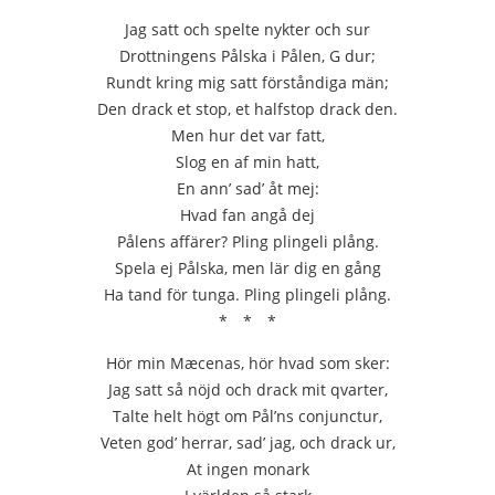
Jag satt och spelte nykter och sur
Drottningens Pålska i Pålen, G dur;
Rundt kring mig satt förståndiga män;
Den drack et stop, et halfstop drack den.
Men hur det var fatt,
Slog en af min hatt,
En ann’ sad’ åt mej:
Hvad fan angå dej
Pålens affärer? Pling plingeli plång.
Spela ej Pålska, men lär dig en gång
Ha tand för tunga. Pling plingeli plång.
* * *
Hör min Mæcenas, hör hvad som sker:
Jag satt så nöjd och drack mit qvarter,
Talte helt högt om Pål’ns conjunctur,
Veten god’ herrar, sad’ jag, och drack ur,
At ingen monark