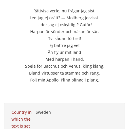
Rättvisa verld, nu frågar jag sist:
Led jag ej orätt? — Mollberg jo visst.
Lider jag ej oskyldigt? Gutår!
Harpan är sönder och näsan är sår.
Tvi sådan förtret!
Ej bättre jag vet
Än fly ur mit land
Med harpan i hand,
Spela för Bacchus och Venus, kling klang,
Bland Virtuoser ta stämma och rang.
Följ mig Apollo. Pling plingeli plang.
Country in
Sweden
which the
text is set