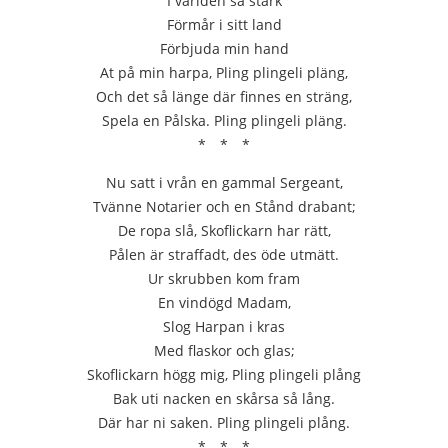
I världen så stark
Förmår i sitt land
Förbjuda min hand
At på min harpa, Pling plingeli pläng,
Och det så länge där finnes en sträng,
Spela en Pålska. Pling plingeli pläng.
* * *
Nu satt i vrån en gammal Sergeant,
Tvänne Notarier och en Stånd drabant;
De ropa slå, Skoflickarn har rätt,
Pålen är straffadt, des öde utmätt.
Ur skrubben kom fram
En vindögd Madam,
Slog Harpan i kras
Med flaskor och glas;
Skoflickarn högg mig, Pling plingeli plång
Bak uti nacken en skårsa så lång.
Där har ni saken. Pling plingeli plång.
* * *