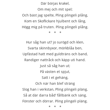
Där börjas krakel,
Om mej och mit spel;
Och bäst jag spelte, Pling plingeli plång,
Kom en Skoflickare hjulbent och lång,
Högg mig på truten. Pling plingeli plång.
* * *
Hur såg han ut? jo surögd och klen,
Svarta skinnbyxor, mörkblåa ben,
Upfästad hatt med guldträns och band,
Randiger nattråck och käpp uti hand.
Just så såg han ut;
På västen et spjut,
Satt i et gehäng,
Och när han blef sträng
Slog han i verkstan, Pling plingeli pläng,
Så at där darra båd’ fållbänk och säng,
Fönster och dörrar. Pling plingeli pläng.
* * *