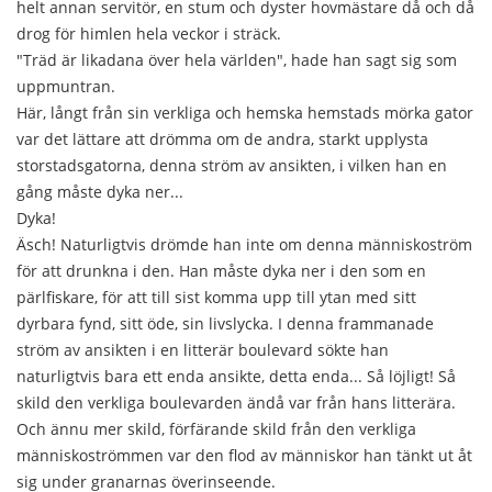
helt annan servitör, en stum och dyster hovmästare då och då
drog för himlen hela veckor i sträck.
"Träd är likadana över hela världen", hade han sagt sig som
uppmuntran.
Här, långt från sin verkliga och hemska hemstads mörka gator
var det lättare att drömma om de andra, starkt upplysta
storstadsgatorna, denna ström av ansikten, i vilken han en
gång måste dyka ner...
Dyka!
Äsch! Naturligtvis drömde han inte om denna människoström
för att drunkna i den. Han måste dyka ner i den som en
pärlfiskare, för att till sist komma upp till ytan med sitt
dyrbara fynd, sitt öde, sin livslycka. I denna frammanade
ström av ansikten i en litterär boulevard sökte han
naturligtvis bara ett enda ansikte, detta enda... Så löjligt! Så
skild den verkliga boulevarden ändå var från hans litterära.
Och ännu mer skild, förfärande skild från den verkliga
människoströmmen var den flod av människor han tänkt ut åt
sig under granarnas överinseende.