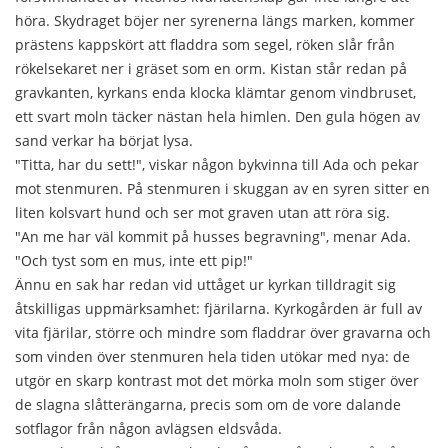
höra. Skydraget böjer ner syrenerna längs marken, kommer
prästens kappskört att fladdra som segel, röken slår från
rökelsekaret ner i gräset som en orm. Kistan står redan på
gravkanten, kyrkans enda klocka klämtar genom vindbruset,
ett svart moln täcker nästan hela himlen. Den gula högen av
sand verkar ha börjat lysa.
"Titta, har du sett!", viskar någon bykvinna till Ada och pekar
mot stenmuren. På stenmuren i skuggan av en syren sitter en
liten kolsvart hund och ser mot graven utan att röra sig.
"An me har väl kommit på husses begravning", menar Ada.
"Och tyst som en mus, inte ett pip!"
Ännu en sak har redan vid uttåget ur kyrkan tilldragit sig
åtskilligas uppmärksamhet: fjärilarna. Kyrkogården är full av
vita fjärilar, större och mindre som fladdrar över gravarna och
som vinden över stenmuren hela tiden utökar med nya: de
utgör en skarp kontrast mot det mörka moln som stiger över
de slagna slåtterängarna, precis som om de vore dalande
sotflagor från någon avlägsen eldsvåda.