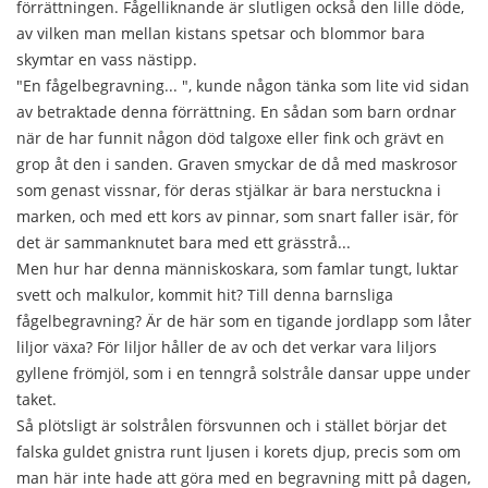
förrättningen. Fågelliknande är slutligen också den lille döde,
av vilken man mellan kistans spetsar och blommor bara
skymtar en vass nästipp.
"En fågelbegravning... ", kunde någon tänka som lite vid sidan
av betraktade denna förrättning. En sådan som barn ordnar
när de har funnit någon död talgoxe eller fink och grävt en
grop åt den i sanden. Graven smyckar de då med maskrosor
som genast vissnar, för deras stjälkar är bara nerstuckna i
marken, och med ett kors av pinnar, som snart faller isär, för
det är sammanknutet bara med ett grässtrå...
Men hur har denna människoskara, som famlar tungt, luktar
svett och malkulor, kommit hit? Till denna barnsliga
fågelbegravning? Är de här som en tigande jordlapp som låter
liljor växa? För liljor håller de av och det verkar vara liljors
gyllene frömjöl, som i en tenngrå solstråle dansar uppe under
taket.
Så plötsligt är solstrålen försvunnen och i stället börjar det
falska guldet gnistra runt ljusen i korets djup, precis som om
man här inte hade att göra med en begravning mitt på dagen,