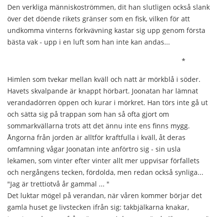
Den verkliga människoströmmen, dit han slutligen också slank
över det döende rikets gränser som en fisk, vilken för att
undkomma vinterns förkvävning kastar sig upp genom första
bästa vak - upp i en luft som han inte kan andas...
*
Himlen som tvekar mellan kväll och natt är mörkblå i söder.
Havets skvalpande är knappt hörbart. Joonatan har lämnat
verandadörren öppen och kurar i mörkret. Han törs inte gå ut
och sätta sig på trappan som han så ofta gjort om
sommarkvällarna trots att det ännu inte ens finns mygg.
Ångorna från jorden är alltför kraftfulla i kväll, åt deras
omfamning vågar Joonatan inte anförtro sig - sin usla
lekamen, som vinter efter vinter allt mer uppvisar förfallets
och nergångens tecken, fördolda, men redan också synliga...
"Jag är trettiotvå år gammal ... "
Det luktar mögel på verandan, när våren kommer börjar det
gamla huset ge livstecken ifrån sig: takbjälkarna knakar,