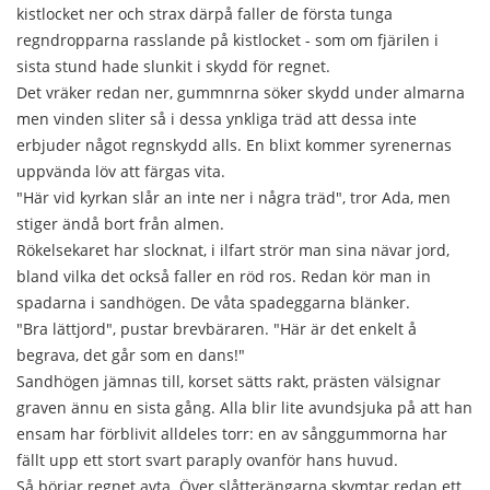
kistlocket ner och strax därpå faller de första tunga
regndropparna rasslande på kistlocket - som om fjärilen i
sista stund hade slunkit i skydd för regnet.
Det vräker redan ner, gummnrna söker skydd under almarna
men vinden sliter så i dessa ynkliga träd att dessa inte
erbjuder något regnskydd alls. En blixt kommer syrenernas
uppvända löv att färgas vita.
"Här vid kyrkan slår an inte ner i några träd", tror Ada, men
stiger ändå bort från almen.
Rökelsekaret har slocknat, i ilfart strör man sina nävar jord,
bland vilka det också faller en röd ros. Redan kör man in
spadarna i sandhögen. De våta spadeggarna blänker.
"Bra lättjord", pustar brevbäraren. "Här är det enkelt å
begrava, det går som en dans!"
Sandhögen jämnas till, korset sätts rakt, prästen välsignar
graven ännu en sista gång. Alla blir lite avundsjuka på att han
ensam har förblivit alldeles torr: en av sånggummorna har
fällt upp ett stort svart paraply ovanför hans huvud.
Så börjar regnet avta. Över slåtterängarna skymtar redan ett