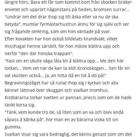
längre hörs. Bara ett får som kommit bort från skocken bräker
envetet och upprört någonstans på heden, bromsen surrar...
"Undrar om det drar ihop sig till åska eller va nu de ska
betyda", mumlar fyrmästarhustrun ännu för sig själv och ser
sig frågande omkring, som om hon väntade på svar.
Efter kovakten har hon också tilldelats brandvakt, vilket
misshagar henne särskilt, för hon måste klättra upp och
nerför "den där himska trappan".
"Fast om en skulle våga låta bli å klättra opp... Me den här
torkan... Vem vet när de kan ta eld! Kronoskogen... Sen får en
väl skulden också... Ja, an hitta då en tid å dö på!"
Begravningståget har så rullat ihop sig i kyrkan och alla
känner lättnad över skuggan och svalkan inomhus.
Kistbärarna torkar svetten ur pannan, precis som om de hade
tänkt korsa sig.
"Tänk, vem kunde tro de, så liten som an va och blev ändå
såpass å kånka på", hör man en av bärarna viska till sin
gumma.
Svalkan visar sig vara bedräglig, det känns genast som om det