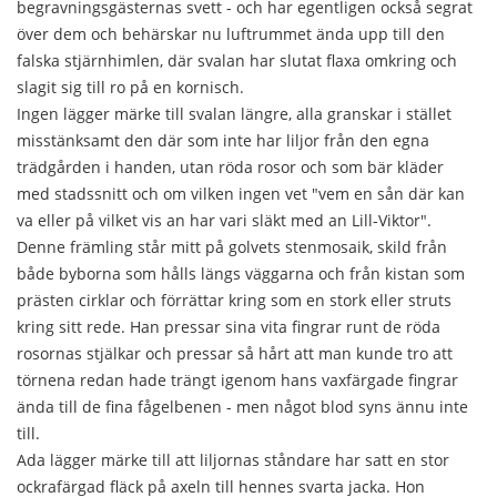
begravningsgästernas svett - och har egentligen också segrat
över dem och behärskar nu luftrummet ända upp till den
falska stjärnhimlen, där svalan har slutat flaxa omkring och
slagit sig till ro på en kornisch.
Ingen lägger märke till svalan längre, alla granskar i stället
misstänksamt den där som inte har liljor från den egna
trädgården i handen, utan röda rosor och som bär kläder
med stadssnitt och om vilken ingen vet "vem en sån där kan
va eller på vilket vis an har vari släkt med an Lill-Viktor".
Denne främling står mitt på golvets stenmosaik, skild från
både byborna som hålls längs väggarna och från kistan som
prästen cirklar och förrättar kring som en stork eller struts
kring sitt rede. Han pressar sina vita fingrar runt de röda
rosornas stjälkar och pressar så hårt att man kunde tro att
törnena redan hade trängt igenom hans vaxfärgade fingrar
ända till de fina fågelbenen - men något blod syns ännu inte
till.
Ada lägger märke till att liljornas ståndare har satt en stor
ockrafärgad fläck på axeln till hennes svarta jacka. Hon