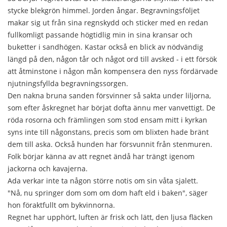
stycke blekgrön himmel. Jorden ångar. Begravningsföljet
makar sig ut från sina regnskydd och sticker med en redan
fullkomligt passande högtidlig min in sina kransar och
buketter i sandhögen. Kastar också en blick av nödvändig
längd på den, någon tår och något ord till avsked - i ett försök
att åtminstone i någon mån kompensera den nyss fördärvade
njutningsfyllda begravningssorgen.
Den nakna bruna sanden försvinner så sakta under liljorna,
som efter åskregnet har börjat dofta ännu mer vanvettigt. De
röda rosorna och främlingen som stod ensam mitt i kyrkan
syns inte till någonstans, precis som om blixten hade bränt
dem till aska. Också hunden har försvunnit från stenmuren.
Folk börjar känna av att regnet ändå har trängt igenom
jackorna och kavajerna.
Ada verkar inte ta någon större notis om sin våta sjalett.
"Nå, nu springer dom som om dom haft eld i baken", säger
hon föraktfullt om bykvinnorna.
Regnet har upphört, luften är frisk och lätt, den ljusa fläcken