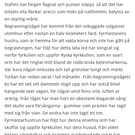
Ställvis har färgen flagnat och putsen släppt, så att det har
bildats vita fläckar, precis som moln på natthimlen, belysta av
en osynlig måne.
Begravningståget har kommit från det oskuggade solgasset
utomhus efter nästan en halv kilometers färd. Fyrmästarens
hustru, som är hemma för att vakta korna och inte har gått på
begravningen, har följt hur detta täta led har slingrat sig
nerför fyrkullen och uppför Ryska kyrkkullen: som en svart
orm har det ringlat mitt bland de rödbrända betesmarkerna,
där bara någon enbuske och tall grönskar tungt och mörkt.
Torkan har redan varat i två månader. Från begravningstågets
kö har ett lätt vitt dammoln stigit upp och har också blivit
hängande över vägen, för någon vind finns inte, luften är
orörlig. Från tåget har man hört en obestämt klagande sång:
det skulle vara försångarna - gummor som prästen har tagit
med sig från stan. De andra har inte tagit en ton.
Fyrmästarhustrun har följt hur denna envetna orm har
skuffat sig uppför kyrkkullen, hur dess huvud, från vilket
kistans silvertofsar och prästens guldsmyckade ornat har