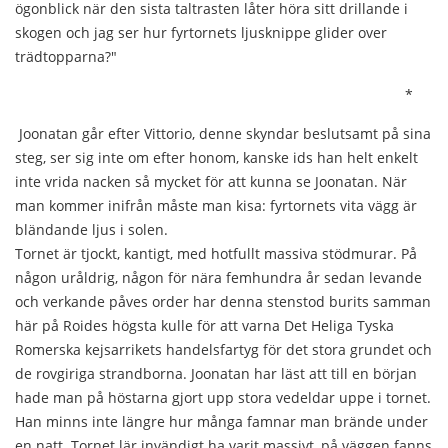
ögonblick när den sista taltrasten låter höra sitt drillande i
skogen och jag ser hur fyrtornets ljusknippe glider over
trädtopparna?"
*
Joonatan går efter Vittorio, denne skyndar beslutsamt på sina
steg, ser sig inte om efter honom, kanske ids han helt enkelt
inte vrida nacken så mycket för att kunna se Joonatan. När
man kommer inifrån måste man kisa: fyrtornets vita vägg är
bländande ljus i solen.
Tornet är tjockt, kantigt, med hotfullt massiva stödmurar. På
någon uråldrig, någon för nära femhundra år sedan levande
och verkande påves order har denna stenstod burits samman
här på Roides högsta kulle för att varna Det Heliga Tyska
Romerska kejsarrikets handelsfartyg för det stora grundet och
de rovgiriga strandborna. Joonatan har läst att till en början
hade man på höstarna gjort upp stora vedeldar uppe i tornet.
Han minns inte längre hur många famnar man brände under
en natt. Tornet lär invändigt ha varit massivt, på väggen fanns