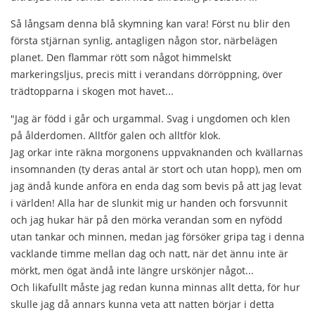
Så långsam denna blå skymning kan vara! Först nu blir den
första stjärnan synlig, antagligen någon stor, närbelägen
planet. Den flammar rött som något himmelskt
markeringsljus, precis mitt i verandans dörröppning, över
trädtopparna i skogen mot havet...
"Jag är född i går och urgammal. Svag i ungdomen och klen
på ålderdomen. Alltför galen och alltför klok.
Jag orkar inte räkna morgonens uppvaknanden och kvällarnas
insomnanden (ty deras antal är stort och utan hopp), men om
jag ändå kunde anföra en enda dag som bevis på att jag levat
i världen! Alla har de slunkit mig ur handen och forsvunnit
och jag hukar här på den mörka verandan som en nyfödd
utan tankar och minnen, medan jag försöker gripa tag i denna
vacklande timme mellan dag och natt, när det ännu inte är
mörkt, men ögat ändå inte längre urskönjer något...
Och likafullt måste jag redan kunna minnas allt detta, för hur
skulle jag då annars kunna veta att natten börjar i detta