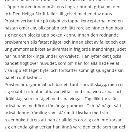
släpper boken innan prästens fingrar hunnit gripa om den
och Den Heliga Skrift faller till golvet med en dov duns.
Prästen verkar inte på något vis tappa koncepterna: med en
nästan omärklig, blixtsnabb och lätt rörelse hinner han böja
sig ner och plocka upp boken - ännu innan den rodnande
brevbäraren alls fattat något (och innan ekot av fallet och det
ur gummornas bröst av skrämseln frigjorda inandningsljudet
har hunnit förklinga under kyrkvalvet). Han lyfter det tjocka
bandet högt över huvudet, som om han för alla hade velat
visa upp ett taget byte, och fortsätter sömnigt sjungande sin
balett runt kistan…
Prästen är urgammal och bär ett tunt, snövitt skägg, men rör
sig snabbt och utan åthävor, viftar med sina vida ärmar och
dräktslag som en fågel med sina vingar. Fågellikt torra är
också hans medförda försångargummor. Och på något sätt
också denne främling som står mitt i kyrkan med sin
rosenbukett: trots att han är alldeles orörlig och inte korsar
sig en enda gång verkar han ändå vara den ende som tar del i