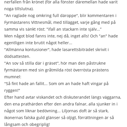
nerfallen från krönet (för alla fönster däremellan hade varit
noga tillslutna).
"An raglade nog omkring full däroppe", blir kommentaren i
Fyrmästarens Vittnesmål, med tillägget, varje gång med på
samma vis sänkt röst: "ifall an stackarn inte själv...”
Men något blod fanns inte, nej då, inget alls! Och "an" hade
egentligen inte brutit något heller...
"Allmänna kontusioner", hade lasarettsbiträdet skrivit i
dödsattesten.
"An sov så stilla där i gräset'', hör man den påstrukne
fyrmästaren med sin gråtmilda röst överrösta prästens
mumnel:
''Så fint hade an fallit... Som om an hade haft vingar på
ryggen!"
Efter hand avtar viskandet och diskuterandet längs väggarna,
den ena prathärden efter den andra falnar, alla sjunker in i
något som liknar bedövning... Liljornas doft är så stark,
ikonernas falska guld glänser så oljigt, förrättningen är så
långsam och obegriplig!