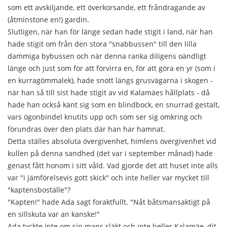
som ett avskiljande, ett överkorsande, ett fråndragande av
(åtminstone en!) gardin.
Slutligen, när han för länge sedan hade stigit i land, när han
hade stigit om från den stora "snabbussen" till den lilla
dammiga bybussen och när denna ranka diligens oändligt
länge och just som för att förvirra en, för att göra en yr (som i
en kurragömmalek), hade snott längs grusvägarna i skogen -
när han så till sist hade stigit av vid Kalamäes hållplats - då
hade han också känt sig som en blindbock, en snurrad gestalt,
vars ögonbindel knutits upp och som ser sig omkring och
förundras över den plats där han har hamnat.
Detta ställes absoluta övergivenhet, himlens övergivenhet vid
kullen på denna sandhed (det var i september månad) hade
genast fått honom i sitt våld. Vad gjorde det att huset inte alls
var "i jämförelsevis gott skick" och inte heller var mycket till
"kaptensboställe"?
"Kapten!" hade Ada sagt foraktfullt. "Nåt båtsmansaktigt på
en sillskuta var an kanske!"
Ada tyckte inte om sin mans släkt och inte heller Kalamäe, dit