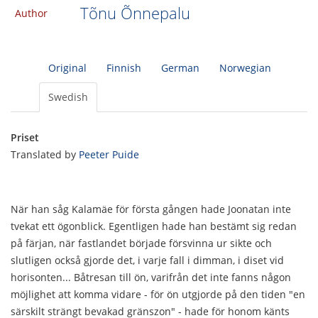
Tõnu Õnnepalu
Author
Original
Finnish
German
Norwegian
Swedish
Priset
Translated by
Peeter Puide
När han såg Kalamäe för första gången hade Joonatan inte
tvekat ett ögonblick. Egentligen hade han bestämt sig redan
på färjan, när fastlandet började försvinna ur sikte och
slutligen också gjorde det, i varje fall i dimman, i diset vid
horisonten... Båtresan till ön, varifrån det inte fanns någon
möjlighet att komma vidare - för ön utgjorde på den tiden "en
särskilt strängt bevakad gränszon" - hade för honom känts