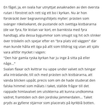
En fågel, ja, en svala har utnyttjat avsaknaden av den översta
rutan i fönstret och rett sig ett bo i kyrkan. Nu är hon
förskräckt över begravningsföljets myller: prästen som
svänger rökelsekaret, de pustande och svettiga kistbärarna
(de var fyra, för kistan var kort, en barnkista med fyra
handtag), alla dessa bygummor som smugit sig hit och slinker
över tröskeln och spejar efter en "bra plats vid väggen" där
man kunde hålla ett öga på allt som tilldrog sig utan att själv
vara alltför mycket i vägen:
"Den här gamla ryska kyrkan har ju inge å sitta på eller
någe..."
Svalan flaxar och kvittrar nu uppe under valvet och tvingar
alla inträdande, till och med prästen och kistbärarna, att
vända blicken uppåt, precis som om de hade studerat den
falska himmel som målats i taket, ställde frågor till det
rappade himlavalvet om utsikterna att kunna undkomma
vädret, framtiden och den jordiska jämmerdalen... Taket
pryds av gyllene stjärnor som placerats på kyrkblå botten.