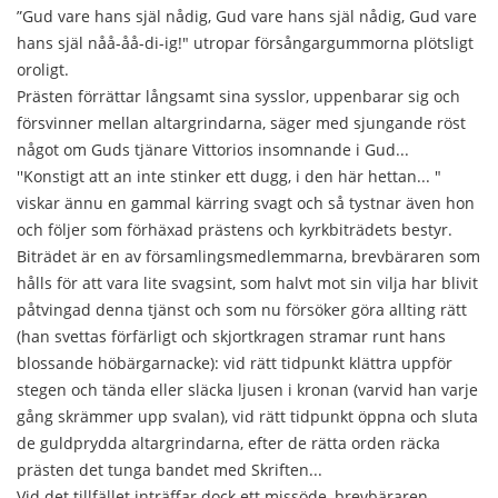
”Gud vare hans själ nådig, Gud vare hans själ nådig, Gud vare
hans själ nåå-åå-di-ig!" utropar försångargummorna plötsligt
oroligt.
Prästen förrättar långsamt sina sysslor, uppenbarar sig och
försvinner mellan altargrindarna, säger med sjungande röst
något om Guds tjänare Vittorios insomnande i Gud...
''Konstigt att an inte stinker ett dugg, i den här hettan... "
viskar ännu en gammal kärring svagt och så tystnar även hon
och följer som förhäxad prästens och kyrkbiträdets bestyr.
Biträdet är en av församlingsmedlemmarna, brevbäraren som
hålls för att vara lite svagsint, som halvt mot sin vilja har blivit
påtvingad denna tjänst och som nu försöker göra allting rätt
(han svettas förfärligt och skjortkragen stramar runt hans
blossande höbärgarnacke): vid rätt tidpunkt klättra uppför
stegen och tända eller släcka ljusen i kronan (varvid han varje
gång skrämmer upp svalan), vid rätt tidpunkt öppna och sluta
de guldprydda altargrindarna, efter de rätta orden räcka
prästen det tunga bandet med Skriften...
Vid det tillfället inträffar dock ett missöde, brevbäraren