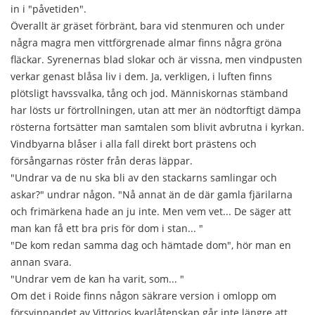
in i "påvetiden".
Överallt är gräset förbränt, bara vid stenmuren och under
några magra men vittförgrenade almar finns några gröna
fläckar. Syrenernas blad slokar och är vissna, men vindpusten
verkar genast blåsa liv i dem. Ja, verkligen, i luften finns
plötsligt havssvalka, tång och jod. Människornas stämband
har lösts ur förtrollningen, utan att mer än nödtorftigt dämpa
rösterna fortsätter man samtalen som blivit avbrutna i kyrkan.
Vindbyarna blåser i alla fall direkt bort prästens och
försångarnas röster från deras läppar.
"Undrar va de nu ska bli av den stackarns samlingar och
askar?" undrar någon. "Nå annat än de där gamla fjärilarna
och frimärkena hade an ju inte. Men vem vet... De säger att
man kan få ett bra pris för dom i stan... "
"De kom redan samma dag och hämtade dom", hör man en
annan svara.
"Undrar vem de kan ha varit, som... "
Om det i Roide finns någon säkrare version i omlopp om
försvinnandet av Vittorios kvarlåtenskap går inte längre att