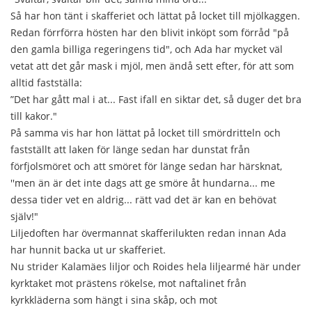
Så har hon tänt i skafferiet och lättat på locket till mjölkaggen.
Redan förrförra hösten har den blivit inköpt som förråd "på
den gamla billiga regeringens tid", och Ada har mycket väl
vetat att det går mask i mjöl, men ändå sett efter, för att som
alltid fastställa:
”Det har gått mal i at... Fast ifall en siktar det, så duger det bra
till kakor."
På samma vis har hon lättat på locket till smördritteln och
fastställt att laken för länge sedan har dunstat från
förfjolsmöret och att smöret för länge sedan har härsknat,
''men än är det inte dags att ge smöre åt hundarna... me
dessa tider vet en aldrig... rätt vad det är kan en behövat
själv!"
Liljedoften har övermannat skafferilukten redan innan Ada
har hunnit backa ut ur skafferiet.
Nu strider Kalamäes liljor och Roides hela liljearmé här under
kyrktaket mot prästens rökelse, mot naftalinet från
kyrkkläderna som hängt i sina skåp, och mot