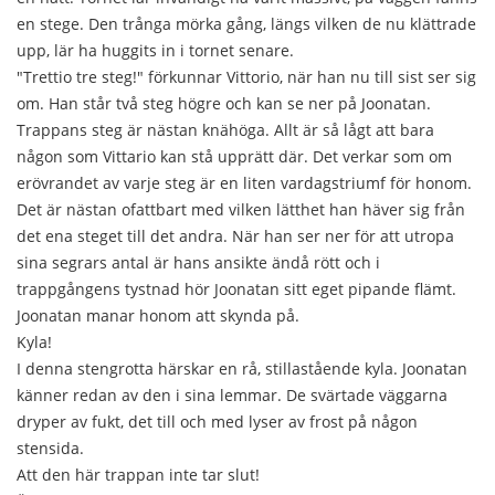
en stege. Den trånga mörka gång, längs vilken de nu klättrade
upp, lär ha huggits in i tornet senare.
"Trettio tre steg!" förkunnar Vittorio, när han nu till sist ser sig
om. Han står två steg högre och kan se ner på Joonatan.
Trappans steg är nästan knähöga. Allt är så lågt att bara
någon som Vittario kan stå upprätt där. Det verkar som om
erövrandet av varje steg är en liten vardagstriumf för honom.
Det är nästan ofattbart med vilken lätthet han häver sig från
det ena steget till det andra. När han ser ner för att utropa
sina segrars antal är hans ansikte ändå rött och i
trappgångens tystnad hör Joonatan sitt eget pipande flämt.
Joonatan manar honom att skynda på.
Kyla!
I denna stengrotta härskar en rå, stillastående kyla. Joonatan
känner redan av den i sina lemmar. De svärtade väggarna
dryper av fukt, det till och med lyser av frost på någon
stensida.
Att den här trappan inte tar slut!