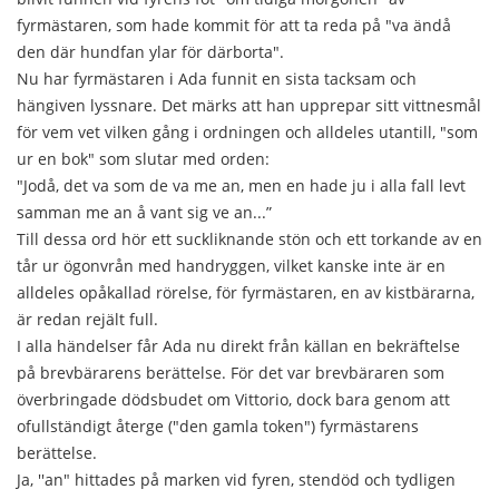
fyrmästaren, som hade kommit för att ta reda på "va ändå
den där hundfan ylar för därborta".
Nu har fyrmästaren i Ada funnit en sista tacksam och
hängiven lyssnare. Det märks att han upprepar sitt vittnesmål
för vem vet vilken gång i ordningen och alldeles utantill, "som
ur en bok" som slutar med orden:
"Jodå, det va som de va me an, men en hade ju i alla fall levt
samman me an å vant sig ve an...”
Till dessa ord hör ett suckliknande stön och ett torkande av en
tår ur ögonvrån med handryggen, vilket kanske inte är en
alldeles opåkallad rörelse, för fyrmästaren, en av kistbärarna,
är redan rejält full.
I alla händelser får Ada nu direkt från källan en bekräftelse
på brevbärarens berättelse. För det var brevbäraren som
överbringade dödsbudet om Vittorio, dock bara genom att
ofullständigt återge ("den gamla token") fyrmästarens
berättelse.
Ja, ''an" hittades på marken vid fyren, stendöd och tydligen