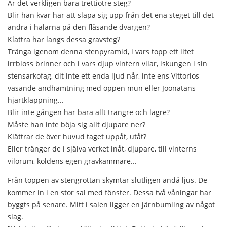
Är det verkligen bara trettiotre steg?
Blir han kvar här att släpa sig upp från det ena steget till det
andra i hälarna på den flåsande dvärgen?
Klättra här längs dessa gravsteg?
Tränga igenom denna stenpyramid, i vars topp ett litet
irrbloss brinner och i vars djup vintern vilar, iskungen i sin
stensarkofag, dit inte ett enda ljud når, inte ens Vittorios
väsande andhämtning med öppen mun eller Joonatans
hjärtklappning...
Blir inte gången här bara allt trängre och lägre?
Måste han inte böja sig allt djupare ner?
Klättrar de över huvud taget uppåt, utåt?
Eller tränger de i själva verket inåt, djupare, till vinterns
vilorum, köldens egen gravkammare...
Från toppen av stengrottan skymtar slutligen ändå ljus. De
kommer in i en stor sal med fönster. Dessa två våningar har
byggts på senare. Mitt i salen ligger en järnbumling av något
slag.