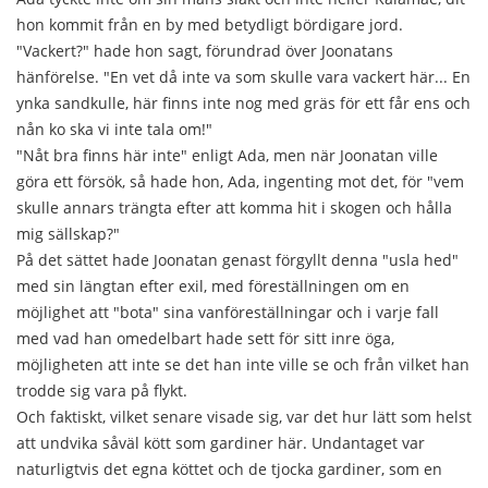
hon kommit från en by med betydligt bördigare jord.
"Vackert?" hade hon sagt, förundrad över Joonatans
hänförelse. "En vet då inte va som skulle vara vackert här... En
ynka sandkulle, här finns inte nog med gräs för ett får ens och
nån ko ska vi inte tala om!"
"Nåt bra finns här inte" enligt Ada, men när Joonatan ville
göra ett försök, så hade hon, Ada, ingenting mot det, för "vem
skulle annars trängta efter att komma hit i skogen och hålla
mig sällskap?"
På det sättet hade Joonatan genast förgyllt denna "usla hed"
med sin längtan efter exil, med föreställningen om en
möjlighet att "bota" sina vanföreställningar och i varje fall
med vad han omedelbart hade sett för sitt inre öga,
möjligheten att inte se det han inte ville se och från vilket han
trodde sig vara på flykt.
Och faktiskt, vilket senare visade sig, var det hur lätt som helst
att undvika såväl kött som gardiner här. Undantaget var
naturligtvis det egna köttet och de tjocka gardiner, som en