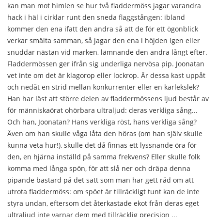
kan man mot himlen se hur två fladdermöss jagar varandra
hack i häl i cirklar runt den sneda flaggstången: ibland
kommer den ena ifatt den andra så att de för ett ögonblick
verkar smälta samman, så jagar den ena i höjden igen eller
snuddar nästan vid marken, lämnande den andra långt efter.
Fladdermössen ger ifrån sig underliga nervösa pip. Joonatan
vet inte om det är klagorop eller lockrop. Är dessa kast uppåt
och nedåt en strid mellan konkurrenter eller en kärlekslek?
Han har läst att större delen av fladdermössens ljud består av
för människaörat ohörbara ultraljud: deras verkliga sång...
Och han, Joonatan? Hans verkliga röst, hans verkliga sång?
Även om han skulle våga låta den höras (om han själv skulle
kunna veta hur!), skulle det då finnas ett lyssnande öra för
den, en hjärna inställd på samma frekvens? Eller skulle folk
komma med långa spön, för att slå ner och dräpa denna
pipande bastard på det sätt som man har gett råd om att
utrota fladdermöss: om spöet är tillräckligt tunt kan de inte
styra undan, eftersom det återkastade ekot från deras eget
ultraljud inte varnar dem med tillräcklig precision ...