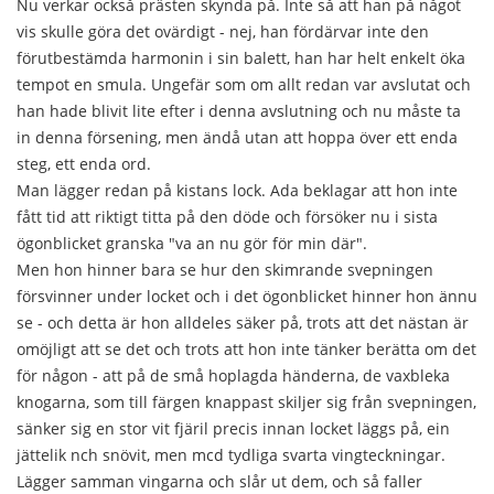
Nu verkar också prästen skynda på. Inte så att han på något
vis skulle göra det ovärdigt - nej, han fördärvar inte den
förutbestämda harmonin i sin balett, han har helt enkelt öka
tempot en smula. Ungefär som om allt redan var avslutat och
han hade blivit lite efter i denna avslutning och nu måste ta
in denna försening, men ändå utan att hoppa över ett enda
steg, ett enda ord.
Man lägger redan på kistans lock. Ada beklagar att hon inte
fått tid att riktigt titta på den döde och försöker nu i sista
ögonblicket granska "va an nu gör för min där".
Men hon hinner bara se hur den skimrande svepningen
försvinner under locket och i det ögonblicket hinner hon ännu
se - och detta är hon alldeles säker på, trots att det nästan är
omöjligt att se det och trots att hon inte tänker berätta om det
för någon - att på de små hoplagda händerna, de vaxbleka
knogarna, som till färgen knappast skiljer sig från svepningen,
sänker sig en stor vit fjäril precis innan locket läggs på, ein
jättelik nch snövit, men mcd tydliga svarta vingteckningar.
Lägger samman vingarna och slår ut dem, och så faller