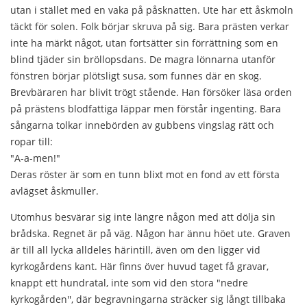
utan i stället med en vaka på påsknatten. Ute har ett åskmoln
täckt för solen. Folk börjar skruva på sig. Bara prästen verkar
inte ha märkt något, utan fortsätter sin förrättning som en
blind tjäder sin bröllopsdans. De magra lönnarna utanför
fönstren börjar plötsligt susa, som funnes där en skog.
Brevbäraren har blivit trögt stående. Han försöker läsa orden
på prästens blodfattiga läppar men förstår ingenting. Bara
sångarna tolkar innebörden av gubbens vingslag rätt och
ropar till:
"A-a-men!"
Deras röster är som en tunn blixt mot en fond av ett första
avlägset åskmuller.
Utomhus besvärar sig inte längre någon med att dölja sin
brådska. Regnet är på väg. Någon har ännu höet ute. Graven
är till all lycka alldeles härintill, även om den ligger vid
kyrkogårdens kant. Här finns över huvud taget få gravar,
knappt ett hundratal, inte som vid den stora "nedre
kyrkogården'', där begravningarna sträcker sig långt tillbaka