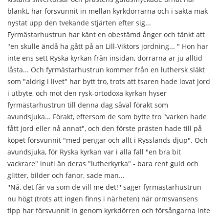
blänkt, har försvunnit in mellan kyrkdörrarna och i sakta mak
nystat upp den tvekande stjärten efter sig...
Fyrmästarhustrun har känt en obestämd ånger och tänkt att
"en skulle ändå ha gått på an Lill-Viktors jordning... " Hon har
inte ens sett Ryska kyrkan från insidan, dörrarna är ju alltid
låsta... Och fyrmästarhustrun kommer från en luthersk släkt
som "aldrig i livet" har bytt tro, trots att tsaren hade lovat jord
i utbyte, och mot den rysk-ortodoxa kyrkan hyser
fyrmästarhustrun till denna dag såväl förakt som
avundsjuka... Förakt, eftersom de som bytte tro "varken hade
fått jord eller nå annat", och den förste prästen hade till på
köpet försvunnit "med pengar och allt i Rysslands djup". Och
avundsjuka, för Ryska kyrkan var i alla fall "en bra bit
vackrare" inuti än deras "lutherkyrka" - bara rent guld och
glitter, bilder och fanor, sade man...
''Nå, det får va som de vill me det!'' säger fyrmästarhustrun
nu högt (trots att ingen finns i närheten) när ormsvansens
tipp har försvunnit in genom kyrkdörren och försångarna inte