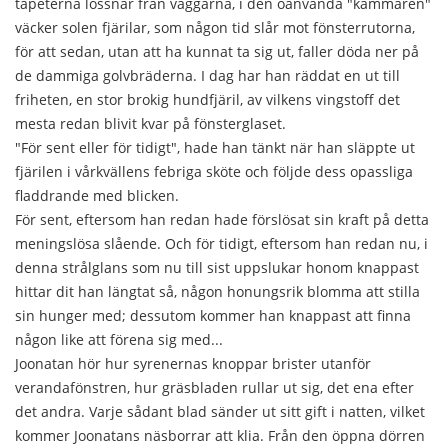
tapeterna lossnar från väggarna, i den oanvända "kammaren"
väcker solen fjärilar, som någon tid slår mot fönsterrutorna,
för att sedan, utan att ha kunnat ta sig ut, faller döda ner på
de dammiga golvbräderna. I dag har han räddat en ut till
friheten, en stor brokig hundfjäril, av vilkens vingstoff det
mesta redan blivit kvar på fönsterglaset.
"För sent eller för tidigt", hade han tänkt när han släppte ut
fjärilen i vårkvällens febriga sköte och följde dess opassliga
fladdrande med blicken.
För sent, eftersom han redan hade förslösat sin kraft på detta
meningslösa slående. Och för tidigt, eftersom han redan nu, i
denna strålglans som nu till sist uppslukar honom knappast
hittar dit han längtat så, någon honungsrik blomma att stilla
sin hunger med; dessutom kommer han knappast att finna
någon like att förena sig med...
Joonatan hör hur syrenernas knoppar brister utanför
verandafönstren, hur gräsbladen rullar ut sig, det ena efter
det andra. Varje sådant blad sänder ut sitt gift i natten, vilket
kommer Joonatans näsborrar att klia. Från den öppna dörren