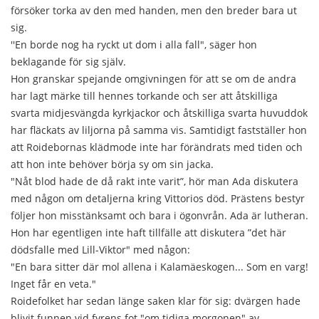
försöker torka av den med handen, men den breder bara ut
sig.
''En borde nog ha ryckt ut dom i alla fall", säger hon
beklagande för sig själv.
Hon granskar spejande omgivningen för att se om de andra
har lagt märke till hennes torkande och ser att åtskilliga
svarta midjesvängda kyrkjackor och åtskilliga svarta huvuddok
har fläckats av liljorna på samma vis. Samtidigt fastställer hon
att Roidebornas klädmode inte har förändrats med tiden och
att hon inte behöver börja sy om sin jacka.
"Nåt blod hade de då rakt inte varit”, hör man Ada diskutera
med någon om detaljerna kring Vittorios död. Prästens bestyr
följer hon misstänksamt och bara i ögonvrån. Ada är lutheran.
Hon har egentligen inte haft tillfälle att diskutera ”det här
dödsfalle med Lill-Viktor" med någon:
"En bara sitter där mol allena i Kalamäeskogen... Som en varg!
Inget får en veta."
Roidefolket har sedan länge saken klar för sig: dvärgen hade
blivit funnen vid fyrens fot "om tidiga morgonen" av