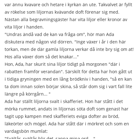
var ännu kvavare och hetare i kyrkan än ute. Takvalvet är fyllt
av rökelse som liljornas kvävande doft förenar sig med.
Nästan alla begravningsgäster har vita liljor eller kronor av
vita liljor i handen.
"Undras ändå vad de kan va fråga om", hör man Ada
diskutera med någon vid dörren. "Inge växer i år i den här
torkan, men de där gamla liljorna verkar då inte bry sig om at!
Hos alla växer dom så det knakar..."
Hon, Ada, har skurit sina liljor tidigt på morgonen "där i
rabatten framför verandan". Särskilt för detta har hon gått ut
i tidiga gryningen med en lång brödkniv i handen, "så en kan
ta dom innan solen börjar skina, så står dom sig i vart fall lite
längre på körrgårn... "
Ada har ställt liljorna svalt i skafferiet. Hon har stått i det
mörka rummet, andats in liljornas söta doft som genast har
tagit upp kampen med skafferiets eviga dofter av bröd,
läkeörter och mögel. Ada har stått där i mörkret och som en
vardagsbön mumlat:
"Svältår, svältår blir det, sanna mina ord... "