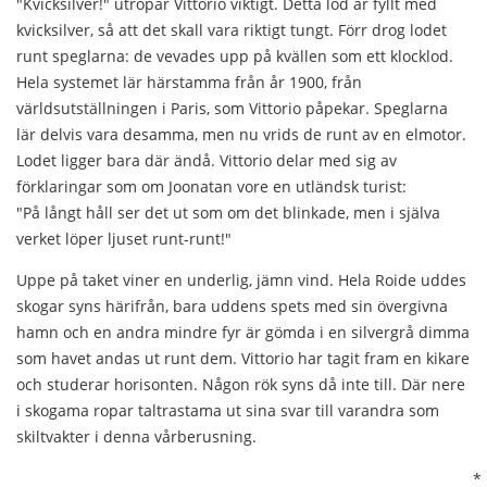
"Kvicksilver!" utropar Vittorio viktigt. Detta lod är fyllt med
kvicksilver, så att det skall vara riktigt tungt. Förr drog lodet
runt speglarna: de vevades upp på kvällen som ett klocklod.
Hela systemet lär härstamma från år 1900, från
världsutställningen i Paris, som Vittorio påpekar. Speglarna
lär delvis vara desamma, men nu vrids de runt av en elmotor.
Lodet ligger bara där ändå. Vittorio delar med sig av
förklaringar som om Joonatan vore en utländsk turist:
"På långt håll ser det ut som om det blinkade, men i själva
verket löper ljuset runt-runt!"
Uppe på taket viner en underlig, jämn vind. Hela Roide uddes
skogar syns härifrån, bara uddens spets med sin övergivna
hamn och en andra mindre fyr är gömda i en silvergrå dimma
som havet andas ut runt dem. Vittorio har tagit fram en kikare
och studerar horisonten. Någon rök syns då inte till. Där nere
i skogama ropar taltrastama ut sina svar till varandra som
skiltvakter i denna vårberusning.
*