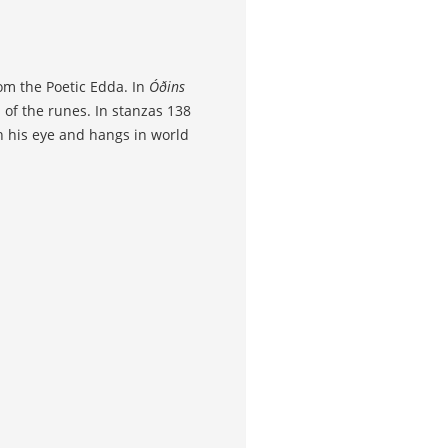
om the Poetic Edda. In
Óðins
 of the runes. In stanzas 138
gh his eye and hangs in world