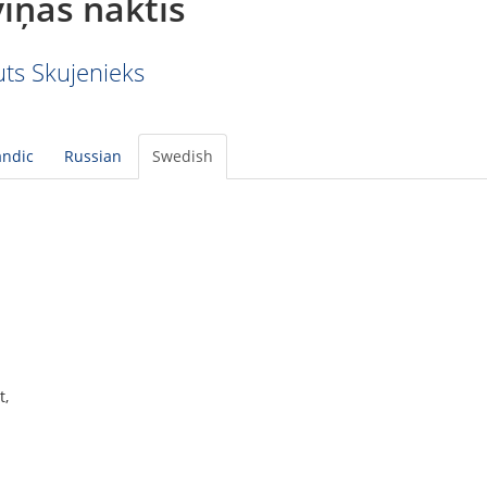
iņas naktis
ts Skujenieks
andic
Russian
Swedish
t,