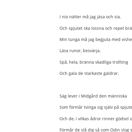
I nio nätter må jag jäsa och sia.
Och spjutet ska lossna och repet brä
Min tunga må jag begjuta med vishe
Läsa runor, besvärja,
Spå, hela, bränna skadliga trollting
Och gala de starkaste galdrar.
Säg lever i Midgård den människa
Som förmår tvinga sig själv på spjut
Och de, i vilkas ådror rinner gödsel 
Förmår de slå dig så som Odin slog si