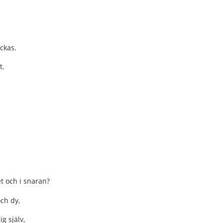
ckas.
t.
et och i snaran?
och dy,
g själv,