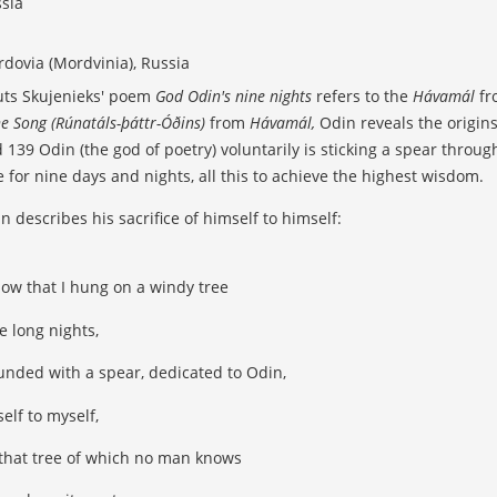
sia
dovia (Mordvinia), Russia
ts Skujenieks' poem
God Odin's nine nights
refers to the
Hávamál
fr
e Song (Rúnatáls-þáttr-Óðins)
from
Hávamál,
Odin reveals the origins
 139 Odin (the god of poetry) voluntarily is sticking a spear throu
e for nine days and nights, all this to achieve the highest wisdom.
n describes his sacrifice of himself to himself:
now that I hung on a windy tree
e long nights,
nded with a spear, dedicated to Odin,
elf to myself,
that tree of which no man knows