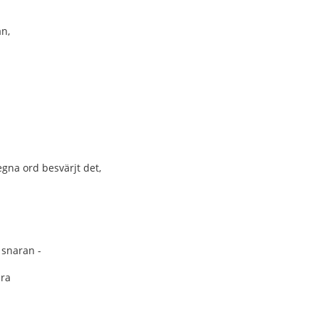
an,
egna ord besvärjt det,
 snaran -
ära