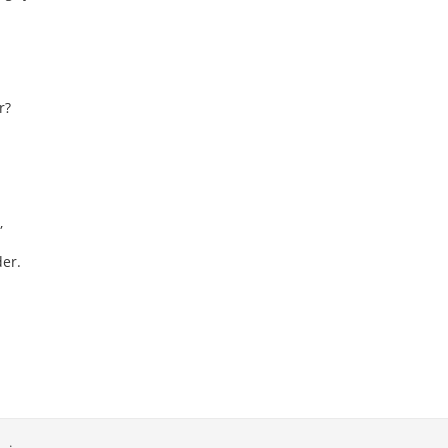
r?
,
er.