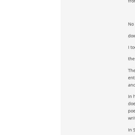
fro
No 
dow
I t
the
The
ent
and
In 
doe
poe
wri
In 