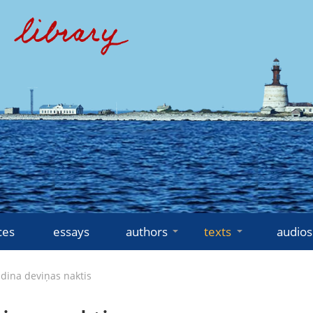
ces
essays
authors
texts
audios
dina deviņas naktis