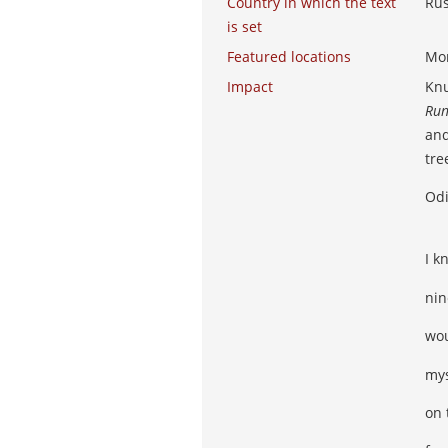
Country in which the text
Rus
is set
Featured locations
Mor
Impact
Knu
Run
and
tre
Odi
I k
nin
wou
mys
on 