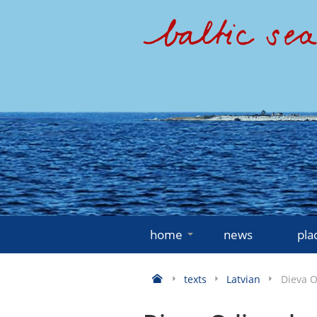
home
news
pla
texts
Latvian
Dieva O