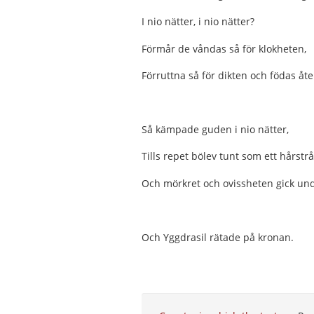
I nio nätter, i nio nätter?
Förmår de våndas så för klokheten,
Förruttna så för dikten och födas åte
Så kämpade guden i nio nätter,
Tills repet bölev tunt som ett hårstrå
Och mörkret och ovissheten gick und
Och Yggdrasil rätade på kronan.