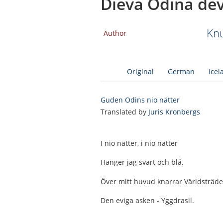
Dieva Odina dev
Knu
Author
Original
German
Icel
Guden Odins nio nätter
Translated by
Juris Kronbergs
I nio nätter, i nio nätter
Hänger jag svart och blå.
Över mitt huvud knarrar Världsträde
Den eviga asken - Yggdrasil.