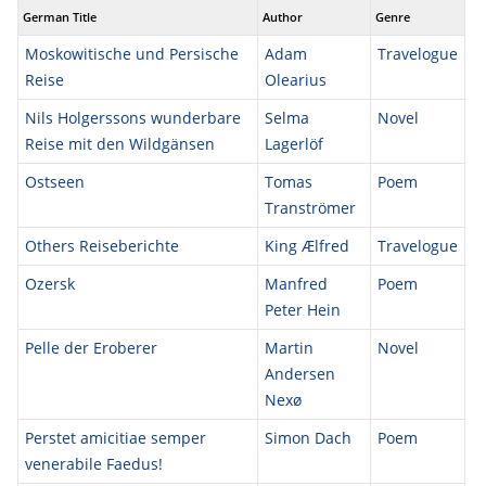
German Title
Author
Genre
Moskowitische und Persische
Adam
Travelogue
Reise
Olearius
Nils Holgerssons wunderbare
Selma
Novel
Reise mit den Wildgänsen
Lagerlöf
Ostseen
Tomas
Poem
Tranströmer
Others Reiseberichte
King Ælfred
Travelogue
Ozersk
Manfred
Poem
Peter Hein
Pelle der Eroberer
Martin
Novel
Andersen
Nexø
Perstet amicitiae semper
Simon Dach
Poem
venerabile Faedus!