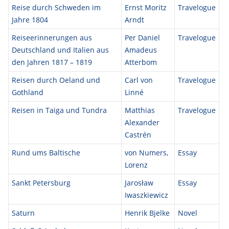
Reise durch Schweden im
Ernst Moritz
Travelogue
Jahre 1804
Arndt
Reiseerinnerungen aus
Per Daniel
Travelogue
Deutschland und Italien aus
Amadeus
den Jahren 1817 – 1819
Atterbom
Reisen durch Oeland und
Carl von
Travelogue
Gothland
Linné
Reisen in Taiga und Tundra
Matthias
Travelogue
Alexander
Castrén
Rund ums Baltische
von Numers,
Essay
Lorenz
Sankt Petersburg
Jarosław
Essay
Iwaszkiewicz
Saturn
Henrik Bjelke
Novel