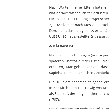
Nach Worten meiner Eltern hat mein 
was er dort tatsächlich tat, erfuhren
Nicholson „Die Prägung sowjetischer
2). 1927 kam er nach Moskau zurück
Dokument, das belegt, dass er tatsä
UdSSR 1954 ausgestellte Entlassung
2. E la nave va
Noch vor allen Teilungen (und sogar
späteren Ghettos auf der Ustje-Stra
erhalten). Man geht davon aus, dass
Sapieha beim italienischen Architek
Die Druja am nächsten gelegene, erste
In der Kirche des Hl. Ludwig von Krā
als Eichmaß der lettgallischen Kirch
(1767).
Der Lebensbeginn meines Großvaters