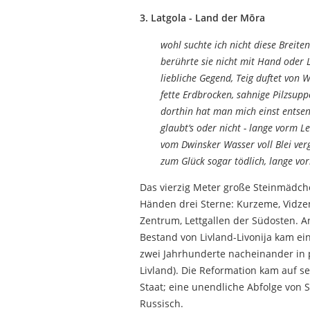
3. Latgola - Land der Mōra
wohl suchte ich nicht diese Breiten
berührte sie nicht mit Hand oder 
liebliche Gegend, Teig duftet von 
fette Erdbrocken, sahnige Pilzsup
dorthin hat man mich einst entse
glaubt‘s oder nicht - lange vorm L
vom Dwinsker Wasser voll Blei verg
zum Glück sogar tödlich, lange vo
Das vierzig Meter große Steinmädche
Händen drei Sterne: Kurzeme, Vidze
Zentrum, Lettgallen der Südosten. A
Bestand von Livland-Livonija kam ein
zwei Jahrhunderte nacheinander in 
Livland). Die Reformation kam auf s
Staat; eine unendliche Abfolge von St
Russisch.