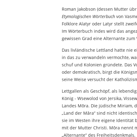
Roman Jakobson (dessen Mutter übri
Etymologischen Wörterbuch
von Vasmer
Folklore Alatyr oder Latyr stellt zwe
Im Wörterbuch indes wird das angezw
gewissen Grad eine Alternante zum 
Das livländische Lettland hatte nie 
in das zu verwandeln vermochte, was
schuf und Kolonien gründete. Das Vo
oder demokratisch, birgt die König
seine Weise versucht der Katholizis
Lettgallen als Geschöpf, als lebendig
König - Wsewolod von Jersika, Vissew
Landes Mōra. Die jüdische Miriam, di
„Land der Māra“ sind nicht identisch
sie im Westen ihre eigene Identität 
mit der Mutter Christi. Mōra nennt 
„Alternante“ des Freiheitsdenkmals.