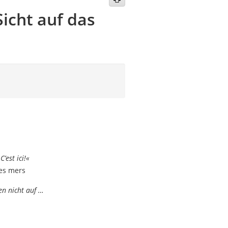
icht auf das
’est ici!«
les mers
en nicht auf …