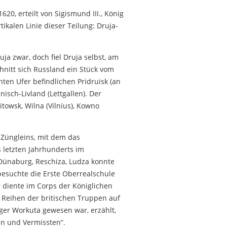
20, erteilt von Sigismund III., König
ikalen Linie dieser Teilung: Druja-
uja zwar, doch fiel Druja selbst, am
hnitt sich Russland ein Stück vom
ten Ufer befindlichen Pridruisk (an
isch-Livland (Lettgallen). Der
itowsk, Wilna (Vilnius), Kowno
 Züngleins, mit dem das
s letzten Jahrhunderts im
Dünaburg, Reschiza, Ludza konnte
besuchte die Erste Oberrealschule
r diente im Corps der Königlichen
 Reihen der britischen Truppen auf
ger Workuta gewesen war, erzählt,
en und Vermissten“.