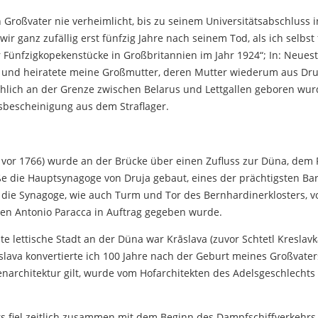
Großvater nie verheimlicht, bis zu seinem Universitätsabschluss 
 wir ganz zufällig erst fünfzig Jahre nach seinem Tod, als ich selbst
 Fünfzigkopekenstücke in Großbritannien im Jahr 1924“; In: Neuest
 und heiratete meine Großmutter, deren Mutter wiederum aus Dru
chlich an der Grenze zwischen Belarus und Lettgallen geboren wur
sbescheinigung aus dem Straflager.
 vor 1766) wurde an der Brücke über einen Zufluss zur Düna, dem 
ße die Hauptsynagoge von Druja gebaut, eines der prächtigsten Ba
 die Synagoge, wie auch Turm und Tor des Bernhardinerklosters, 
ten Antonio Paracca in Auftrag gegeben wurde.
 lettische Stadt an der Düna war Krāslava (zuvor Schtetl Kreslavka)
slava konvertierte ich 100 Jahre nach der Geburt meines Großvater
enarchitektur gilt, wurde vom Hofarchitekten des Adelsgeschlechts 
 fiel zeitlich zusammen mit dem Beginn des Dampfschiffverkehrs