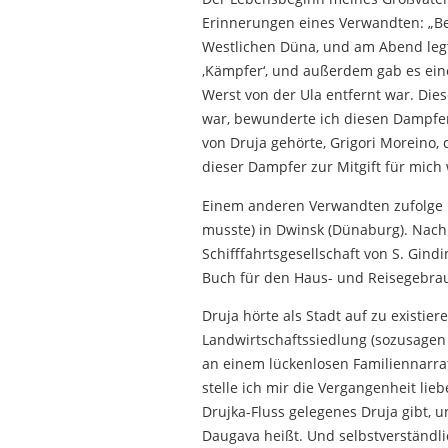
Erinnerungen eines Verwandten: „B
Westlichen Düna, und am Abend legten
‚Kämpfer‘, und außerdem gab es ein
Werst von der Ula entfernt war. Di
war, bewunderte ich diesen Dampfer 
von Druja gehörte, Grigori Moreino, 
dieser Dampfer zur Mitgift für mich
Einem anderen Verwandten zufolge b
musste) in Dwinsk (Dünaburg). Nach
Schifffahrtsgesellschaft von S. Gind
Buch für den Haus- und Reisegebrauc
Druja ​​hörte als Stadt auf zu exist
Landwirtschaftssiedlung (sozusagen
an einem lückenlosen Familiennarra
stelle ich mir die Vergangenheit lie
Drujka-Fluss gelegenes Druja gibt, u
Daugava heißt. Und selbstverständl