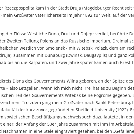
r Rzeczpospolita kam in der Stadt Druja (Magdeburger Recht seit 16
 mein Großvater väterlicherseits im Jahr 1892 zur Welt, auf der vert
ang der Flüsse Westliche Düna, Drut und Dnjepr verlief, berührte Dr
der Zweiten Teilung Polens an das Russische Imperium. Dreimal sc
heibchen westlich von Smolensk - mit Witebsk, Polazk, dem am rech
edruja), zusammen mit Dünaburg (Dwinsk, Daugavpils) und ganz Poln
nab ​​bis an die Karpaten, und zwei Jahre später kamen auch Brest-L
kreis Disna des Gouvernements Wilna geboren, an der Spitze des
 – also Lettgallen. Wenn ich mich nicht irre, hat es zu Beginn de
lischen Teil des Gouvernements Witebsk keine Pogrome gegeben. 
ezeichnen. Trotzdem ging mein Großvater nach Sankt Petersburg, 
fakultät der kurz zuvor gegründeten Sheffield University (1922). E
 im sowjetischen Beschäftigungsnachweisbuch dazu lautete „in den
t einer, der Anfang der 50er Jahre zusammen mit ihm im Arbeitsla
d Nachnamen in eine Stele eingraviert gesehen, bei den „Gefallen