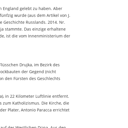
in England gelebt zu haben. Aber
 fünfzig wurde (aus dem Artikel von J.
e Geschichte Russlands. 2014. Nr.
ja stammte. Das einzige erhaltene
de, ist die vom Innenministerium der
Flüsschen Drujka, im Bezirk des
rockbauten der Gegend (nicht
von den Fürsten des Geschlechts
, in 22 Kilometer Luftlinie entfernt.
s zum Katholizismus. Die Kirche, die
der Plater, Antonio Paracca errichtet
 auf der Westlichen Düna. Aus den