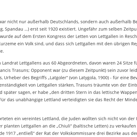
war nicht nur außerhalb Deutschlands, sondern auch außerhalb Berl
, Spandau …) erst seit 1920 existiert. Ungefähr zum selben Zeitpu
wurde auf dem Ersten Kongress der Letten von Lettgallen in Resch
Kurzeme ein Volk sind, und dass sich Lettgallen mit den übrigen Re
e.
 Landrat Lettgallens aus 60 Abgeordneten, davon waren 24 Sitze für
rancis Trasuns; Opponent war (zu diesem Zeitpunkt) sein zuvor le
, Urheber des Begriffs „Latgoler“ (von Latygola, 1900) - für eine B
enständigkeit von Lettgallen stärken, Trasuns träumte von der Eintr
ird später sagen, er habe „den dritten Stern in das lettische Wappen
 Für das unabhängige Lettland verteidigten sie das Recht der Minde
teten ein vereintes Lettland, die Juden wollten sich nicht von de
planten Lettgallen an die „Chiuli“ (baltische Letten) zu verkaufe
e 1917 „entließ“ der Rat der Volkskommissare drei Bezirke aus de