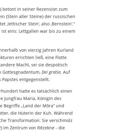
) betont in seiner Rezension zum
n (Stein aller Steine) der russischen
 ‚lettischer Stein‘, also ‚Bernstein‘.“
st eins: Lettgallen war bis zu einem
innerhalb von vierzig Jahren Kurland
uren errichten ließ, eine Flotte
andere Macht, sei sie despotisch
nen Gottesgnadentum,
Dei gratia
. Auf
 Papstes entgegenstellt.
hrhundert hatte es tatsächlich einen
ie Jungfrau Maria, Königin des
ie Begriffe „Land der Mōra“ und
Mütter, die Hüterin der Kuh. Während
liche Transformation: Sie verschmolz
2) im Zentrum von Rēzekne - die