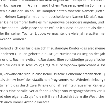
ei Hochwasser im Frühjahr und hohem Wasserspiegel im Sommer v
 sie auf der Ula an. Die Dampfer hatten tönende Namen: ‚Hoffnung‘, 
en kleinen Dampfer mit einem bescheidenen Namen [‚Druja‘], nac
eser kleine Dampfer hatte es mir irgendwie besonders angetan, un
besonders. Viele Jahre später erfuhr ich, dass er, anders als di
der ihn seiner Tochter Ljubow vermachte, die viele Jahre später me
 werden können.“
efand sich das für diese Schiff zuständige Kontor (das also mei
 anderen Quellen gehörte die „Druja“ zumindest zu Beginn des Ja
in und L. Rachmilewitsch („Russland. Eine vollständige geografisc
h für das russische Volk“; Hrsg. W.P. Semjonow-Tjan-Schanski. Bd.
ieren, verwandelte sich in eine belorussische Gemeinde städtischen 
 als „Know-how“ des staatlichen Programms zur „Wiederbelebung u
tiv fehlt, das durch zwei Kriege und Jahrzehnte grausamer Regie
ber als eine parallel verlaufende Abfolge von Vergangenheiten vor, 
nd eine eigene „Druja“, die mit ihren Schaufelrädern die Westlich
ich auch immer Antonio Paracca.