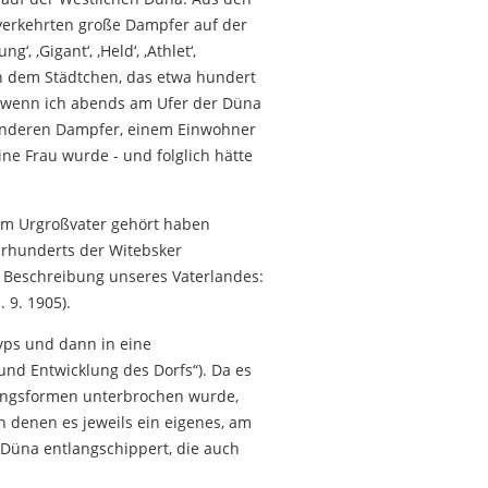
erkehrten große Dampfer auf der
‚Gigant‘, ‚Held‘, ‚Athlet‘,
h dem Städtchen, das etwa hundert
d wenn ich abends am Ufer der Düna
e anderen Dampfer, einem Einwohner
ine Frau wurde - und folglich hätte
nem Urgroßvater gehört haben
hrhunderts der Witebsker
he Beschreibung unseres Vaterlandes:
 9. 1905).
Typs und dann in eine
nd Entwicklung des Dorfs“). Da es
rungsformen unterbrochen wurde,
in denen es jeweils ein eigenes, am
e Düna entlangschippert, die auch