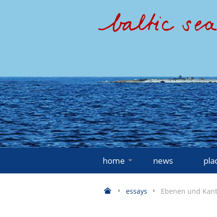
home
news
pla
essays
Ebenen und Kante