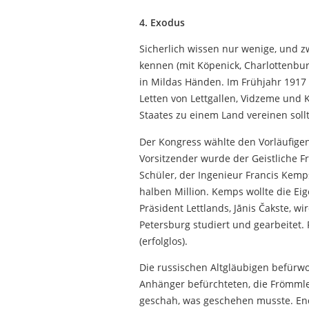
4. Exodus
Sicherlich wissen nur wenige, und z
kennen (mit Köpenick, Charlottenburg
in Mildas Händen. Im Frühjahr 1917 
Letten von Lettgallen, Vidzeme und 
Staates zu einem Land vereinen sollt
Der Kongress wählte den Vorläufigen
Vorsitzender wurde der Geistliche F
Schüler, der Ingenieur Francis Kemps
halben Million. Kemps wollte die Eig
Präsident Lettlands, Jānis Čakste, w
Petersburg studiert und gearbeitet.
(erfolglos).
Die russischen Altgläubigen befürwor
Anhänger befürchteten, die Frömmler 
geschah, was geschehen musste. End