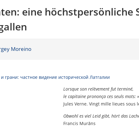
en: eine höchstpersönliche S
gallen
rgey Moreino
 и грани: частное видение исторической Латгалии
Lorsque son relèvement fut terminé,
le capitaine prononça ces seuls mots: »C
Jules Verne. Vingt mille lieues sous 
Obwohl es viel Leid gibt, hört das Lach
Francis Murāns