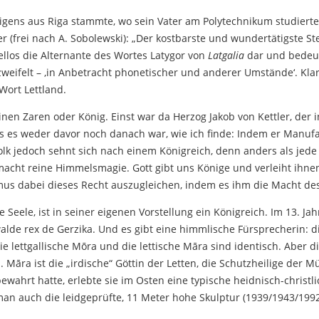
gens aus Riga stammte, wo sein Vater am Polytechnikum studierte
 (frei nach A. Sobolewski): „Der kostbarste und wundertätigste Stei
ifellos die Alternante des Wortes Latygor von
Latgalia
dar und bedeutet
eifelt – ‚in Anbetracht phonetischer und anderer Umstände‘. Klar i
Wort Lettland.
einen Zaren oder König. Einst war da Herzog Jakob von Kettler, der 
 es weder davor noch danach war, wie ich finde: Indem er Manufakt
lk jedoch sehnt sich nach einem Königreich, denn anders als jede 
smacht reine Himmelsmagie. Gott gibt uns Könige und verleiht ih
mus dabei dieses Recht auszugleichen, indem es ihm die Macht des
e Seele, ist in seiner eigenen Vorstellung ein Königreich. Im 13. Ja
alde rex de Gerzika. Und es gibt eine himmlische Fürsprecherin: d
e lettgallische Mōra und die lettische Māra sind identisch. Aber d
. Māra ist die „irdische“ Göttin der Letten, die Schutzheilige der 
bewahrt hatte, erlebte sie im Osten eine typische heidnisch-christ
man auch die leidgeprüfte, 11 Meter hohe Skulptur (1939/1943/199