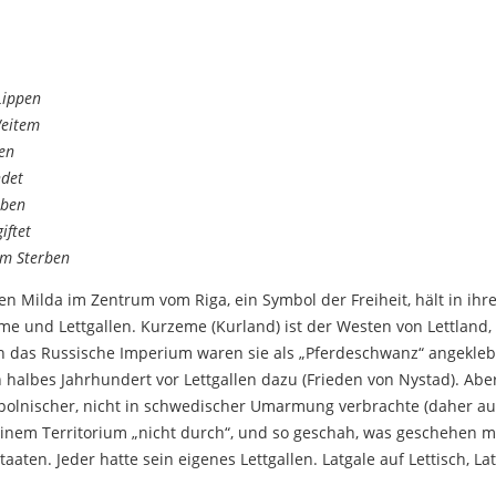
Lippen
Weitem
pen
ndet
eben
iftet
rm Sterben
n Milda im Zentrum vom Riga, ein Symbol der Freiheit, hält in ih
me und Lettgallen. Kurzeme (Kurland) ist der Westen von Lettland
n das Russische Imperium waren sie als „Pferdeschwanz“ angeklebt
 halbes Jahrhundert vor Lettgallen dazu (Frieden von Nystad). Aber 
polnischer, nicht in schwedischer Umarmung verbrachte (daher auc
einem Territorium „nicht durch“, und so geschah, was geschehen mus
aaten. Jeder hatte sein eigenes Lettgallen. Latgale auf Lettisch, Lat