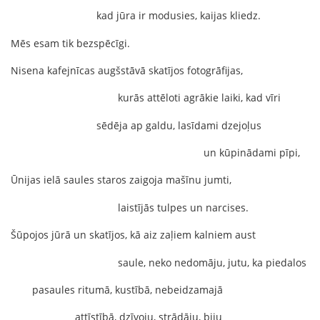
kad jūra ir modusies, kaijas kliedz.
Mēs esam tik bezspēcīgi.
Nisena kafejnīcas augšstāvā skatījos fotogrāfijas,
kurās attēloti agrākie laiki, kad vīri
sēdēja ap galdu, lasīdami dzejoļus
un kūpinādami pīpi,
Ūnijas ielā saules staros zaigoja mašīnu jumti,
laistījās tulpes un narcises.
Šūpojos jūrā un skatījos, kā aiz zaļiem kalniem aust
saule, neko nedomāju, jutu, ka piedalos
pasaules ritumā, kustībā, nebeidzamajā
attīstībā, dzīvoju, strādāju, biju