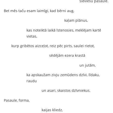
sieviešu pasaulē.
Bet mēs taču esam laimīgi, kad bērni aug,
kaļam plānus,
kas noteiktā laikā īstenosies, meklējam kartē
vietas,
kurp gribētos aizceļot, reiz pēc pirts, saulei rietot,
sēdējām ezera krastā
un jutām,
ka apskaužam zivju zemūdens dzīvi, līdaku,
raudu
un asari, skaistos dzīvniekus.
Pasaule, forma,
kaijas kliedz,