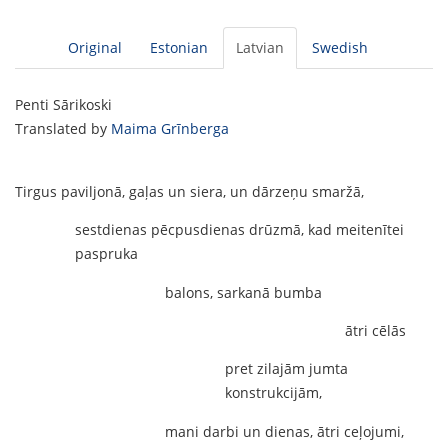
Original
Estonian
Latvian
Swedish
Penti Sārikoski
Translated by
Maima Grīnberga
Tirgus paviljonā, gaļas un siera, un dārzeņu smaržā,
sestdienas pēcpusdienas drūzmā, kad meitenītei
paspruka
balons, sarkanā bumba
ātri cēlās
pret zilajām jumta
konstrukcijām,
mani darbi un dienas, ātri ceļojumi,