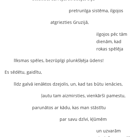
pretrunīga sistēma, ilgojos
atgriezties Gruzijā,
ilgojos pēc tām
dienām, kad
rokas spēlēja
līksmas spēles, bezrūpīgi plunkšķēja ūdens!
Es sēdētu, gaidītu,
līdz galvā ienāktos dzejolis, un, kad tas būtu ienācies,
ļautu tam aizmirsties, vienkārši pamestu,
parunātos ar kādu, kas man stāstītu
par savu dzīvi, kļūmēm
un uzvarām