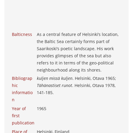
Balticness
As a central feature of Helsinki’s location,
the Baltic Sea certainly forms part of
Saarikoski’s poetic landscape. His work
provides glimpses of the sea but also
refers to it in terms of the geo-political
neighbourhood along its shores.
Bibliograp
kuljen missä kuljen
. Helsinki, Otava 1965;
hic
Tähänastiset runot
. Helsinki, Otava 1978,
informatio
141-185.
n
Year of
1965
first
publication
Place of
Helsinki, Finland