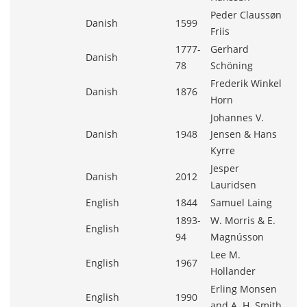
Peder Claussøn
Danish
1599
Friis
1777-
Gerhard
Danish
78
Schöning
Frederik Winkel
Danish
1876
Horn
Johannes V.
Danish
1948
Jensen & Hans
Kyrre
Jesper
Danish
2012
Lauridsen
English
1844
Samuel Laing
1893-
W. Morris & E.
English
94
Magnússon
Lee M.
English
1967
Hollander
Erling Monsen
English
1990
and A. H. Smith