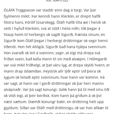
VIII. KAPÍTULI
ÓLÁFR Tryggvason var staddr einn dag á torgi. Var þar
fjǫlmenni mikit. Þar kenndi hann Klerkón, er drepit hafði
fóstra hans, Þórólf lúsarskegg. Óláfr hafði litla øxi í hendi ok
setti í hǫfuð Klerkóni, svá at stóð í heila niðri, tók þegar á
hlaup heim til herbergis ok sagði Sigurði, frænda sínum, en
Sigurðr kom Óláfi þegar í herbergi dróttningar ok segir henni
tíðendi. Hon hét Allógíá. Sigurðr bað hana hjálpa sveininum.
Hon svaraði ok leit á sveininn, segir, at eigi má drepa svá
fríðan svein, bað kalla menn til sín með alvæpni. Í Hólmgarði
var svá mikil friðhelgi, at þat váru lǫg, at drepa skyldi hvern, er
mann drap ódœmðan. Þeystisk allr lýðr eptir sið þeira ok
lǫgum ok leitaði eptir sveininum, hvar hann var kominn. Þá
var sagt, at hann var í garði dróttningar ok þar herr manns
alvápnaðr. Var þá sagt konungi. Gekk hann þá til með sínu liði
ok vildi eigi, at þeir berðisk. Kom hann þá griðum á ok því
næst sættum. Dœmði konungr bœtr, en dróttning helt upp
gjǫldum. Síðan var Óláfr með dróttningu, ok var hon allkær til
hans. Þat váru lǫg í Garðaríki, at þar skyldu ekki vera