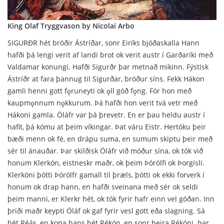
King Olaf Tryggvason by Nicolai Arbo
SIGURĐR hét bróðir Ástríðar, sonr Eiríks bjóðaskalla Hann
hafði þá lengi verit af landi brot ok verit austr í Garðaríki með
Valdamar konungi. Hafði Sigurðr þar metnað mikinn. Fýstisk
Ástríðr at fara þannug til Sigurðar, bróður síns. Fekk Hákon
gamli henni gott fǫruneyti ok ǫll góð fǫng. Fór hon með
kaupmǫnnum nǫkkurum. Þá
hafði hon verit tvá vetr með
Hákoni gamla. Óláfr var þá þrevetr. En er þau heldu austr í
hafit, þá kómu at þeim víkingar. Þat váru Eistr. Hertóku þeir
bæði menn ok fé, en drápu suma, en sumum skiptu þeir með
sér til ánauðar. Þar skilðisk Óláfr við móður sína, ok tók við
honum Klerkón, eistneskr maðr, ok þeim Þórólfi ok Þorgísli.
Klerkóni þótti Þórólfr gamall til þræls, þótti ok ekki forverk í
honum ok drap hann, en hafði sveinana með sér ok seldi
þeim manni, er Klerkr hét, ok tók fyrir hafr einn vel góðan. Inn
þriði maðr keypti Óláf ok gaf fyrir vesl gott eða slagning. Sá
hét Réás, en kona hans hét Rékón, en sonr þeira Rékóni. Þar