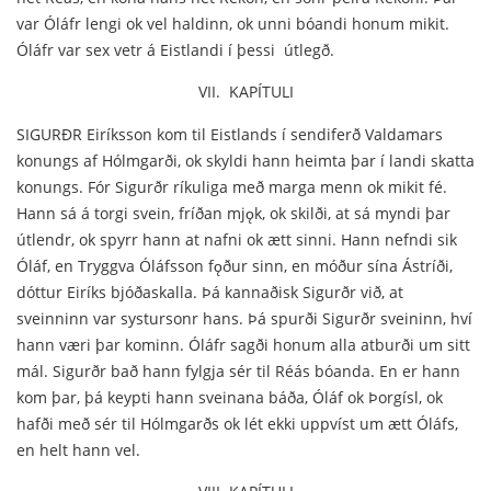
var Óláfr lengi ok vel haldinn, ok unni bóandi honum mikit.
Óláfr var sex vetr á Eistlandi í þessi útlegð.
VII. KAPÍTULI
SIGURĐR Eiríksson kom til Eistlands í sendiferð Valdamars
konungs af Hólmgarði, ok skyldi hann heimta þar í landi skatta
konungs. Fór Sigurðr ríkuliga með marga menn ok mikit fé.
Hann sá á torgi svein, fríðan mjǫk, ok skilði, at sá myndi þar
útlendr, ok spyrr hann at nafni ok ætt sinni. Hann nefndi sik
Óláf, en Tryggva Óláfsson fǫður sinn, en móður sína Ástríði,
dóttur Eiríks bjóðaskalla. Þá kannaðisk Sigurðr við, at
sveinninn var systursonr hans. Þá spurði Sigurðr sveininn, hví
hann væri þar kominn. Óláfr sagði honum alla atburði um sitt
mál. Sigurðr bað hann fylgja sér til Réás bóanda. En er hann
kom þar, þá keypti hann sveinana báða, Óláf ok Þorgísl, ok
hafði með sér til Hólmgarðs ok lét ekki uppvíst um ætt Óláfs,
en helt hann vel.