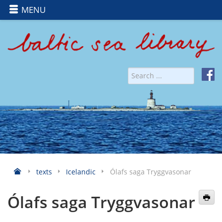
MENU
texts
Icelandic
Ólafs saga Tryggvasonar
Ólafs saga Tryggvasonar