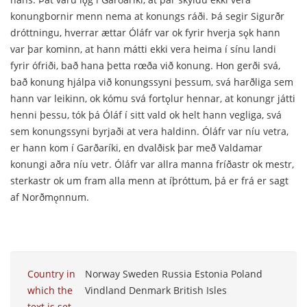
konungbornir menn nema at konungs ráði. Þá segir Sigurðr
dróttningu, hverrar ættar Óláfr var ok fyrir hverja sǫk hann
var þar kominn, at hann mátti ekki vera heima í sínu landi
fyrir ófriði, bað hana þetta rœða við konung. Hon gerði svá,
bað konung hjálpa við konungssyni þessum, svá harðliga sem
hann var leikinn, ok kómu svá fortǫlur hennar, at konungr játti
henni þessu, tók þá Óláf í sitt vald ok helt hann vegliga, svá
sem konungssyni byrjaði at vera haldinn. Óláfr var níu vetra,
er hann kom í Garðaríki, en dvalðisk þar með Valdamar
konungi aðra níu vetr. Óláfr var allra manna fríðastr ok mestr,
sterkastr ok um fram alla menn at íþróttum, þá er frá er sagt
af Norðmǫnnum.
Country in
Norway Sweden Russia Estonia Poland
which the
Vindland Denmark British Isles
text is set