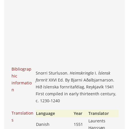
Bibliograp
Snorri Sturluson.
Heimskringla
I.
Íslensk
hic
fornrit
XXVI Ed. By Bjarni Aðalbjarnarson.
informatio
Hið íslenska fornritafélag, Reykjavík 1941
n
First compiled in early thirteenth century,
c. 1230-1240
Translation
Language
Year
Translator
s
Laurents
Danish
1551
Hanssøn