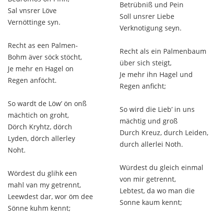
Betrübniß und Pein
Sal vnsrer Löve
Soll unsrer Liebe
Vernöttinge syn.
Verknotigung seyn.
Recht as een Palmen-
Recht als ein Palmenbaum
Bohm äver söck stöcht,
über sich steigt,
Je mehr en Hagel on
Je mehr ihn Hagel und
Regen anföcht.
Regen anficht;
So wardt de Löw’ ön onß
So wird die Lieb’ in uns
mächtich on groht,
mächtig und groß
Dörch Kryhtz, dörch
Durch Kreuz, durch Leiden,
Lyden, dörch allerley
durch allerlei Noth.
Noht.
Würdest du gleich einmal
Wördest du glihk een
von mir getrennt,
mahl van my getrennt,
Lebtest, da wo man die
Leewdest dar, wor öm dee
Sonne kaum kennt;
Sönne kuhm kennt;