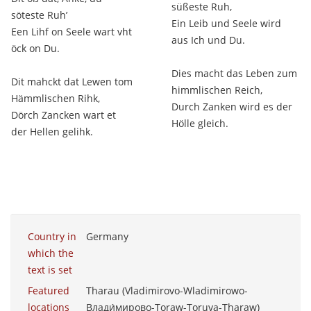
süßeste Ruh,
söteste Ruh’
Ein Leib und Seele wird
Een Lihf on Seele wart vht
aus Ich und Du.
öck on Du.
Dies macht das Leben zum
Dit mahckt dat Lewen tom
himmlischen Reich,
Hämmlischen Rihk,
Durch Zanken wird es der
Dörch Zancken wart et
Hölle gleich.
der Hellen gelihk.
Country in
Germany
which the
text is set
Featured
Tharau (Vladimirovo-Wladimirowo-
locations
Влади́мирово-Toraw-Toruva-Tharaw)