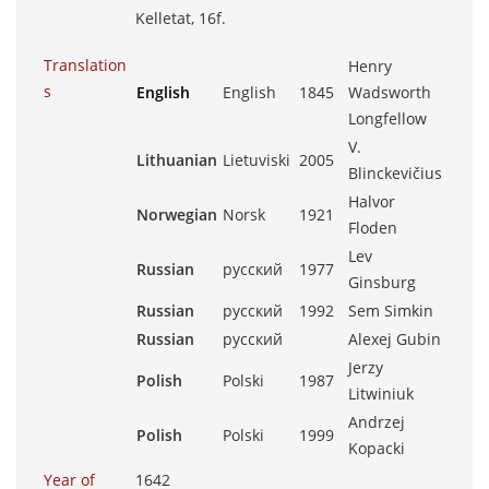
Kelletat, 16f.
Translation
Henry
s
English
English
1845
Wadsworth
Longfellow
V.
Lithuanian
Lietuviski
2005
Blinckevičius
Halvor
Norwegian
Norsk
1921
Floden
Lev
Russian
русский
1977
Ginsburg
Russian
русский
1992
Sem Simkin
Russian
русский
Alexej Gubin
Jerzy
Polish
Polski
1987
Litwiniuk
Andrzej
Polish
Polski
1999
Kopacki
Year of
1642