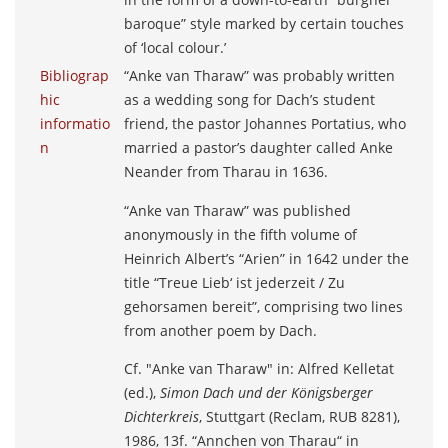
baroque” style marked by certain touches
of ‘local colour.’
Bibliograp
“Anke van Tharaw” was probably written
hic
as a wedding song for Dach’s student
informatio
friend, the pastor Johannes Portatius, who
n
married a pastor’s daughter called Anke
Neander from Tharau in 1636.
“Anke van Tharaw” was published
anonymously in the fifth volume of
Heinrich Albert’s “Arien” in 1642 under the
title “Treue Lieb‘ ist jederzeit / Zu
gehorsamen bereit”, comprising two lines
from another poem by Dach.
Cf. "Anke van Tharaw" in: Alfred Kelletat
(ed.),
Simon Dach und der Königsberger
Dichterkreis
, Stuttgart (Reclam, RUB 8281),
1986, 13f. “Annchen von Tharau“ in