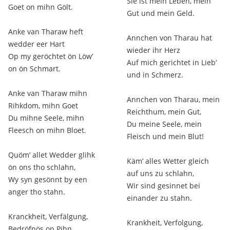
Sie ist mein Leben, mein
Goet on mihn Gölt.
Gut und mein Geld.
Anke van Tharaw heft
Annchen von Tharau hat
wedder eer Hart
wieder ihr Herz
Op my geröchtet ön Löw’
Auf mich gerichtet in Lieb’
on ön Schmart.
und in Schmerz.
Anke van Tharaw mihn
Annchen von Tharau, mein
Rihkdom, mihn Goet
Reichthum, mein Gut,
Du mihne Seele, mihn
Du meine Seele, mein
Fleesch on mihn Bloet.
Fleisch und mein Blut!
Quöm’ allet Wedder glihk
Käm’ alles Wetter gleich
ön ons tho schlahn,
auf uns zu schlahn,
Wy syn gesönnt by een
Wir sind gesinnet bei
anger tho stahn.
einander zu stahn.
Kranckheit, Verfälgung,
Krankheit, Verfolgung,
Bedröfnös on Pihn,