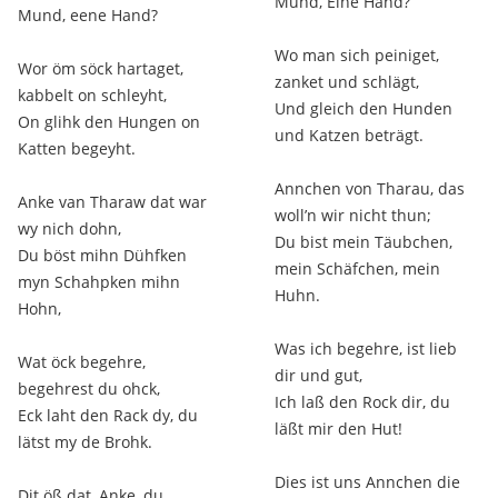
Mund, Eine Hand?
Mund, eene Hand?
Wo man sich peiniget,
Wor öm söck hartaget,
zanket und schlägt,
kabbelt on schleyht,
Und gleich den Hunden
On glihk den Hungen on
und Katzen beträgt.
Katten begeyht.
Annchen von Tharau, das
Anke van Tharaw dat war
woll’n wir nicht thun;
wy nich dohn,
Du bist mein Täubchen,
Du böst mihn Dühfken
mein Schäfchen, mein
myn Schahpken mihn
Huhn.
Hohn,
Was ich begehre, ist lieb
Wat öck begehre,
dir und gut,
begehrest du ohck,
Ich laß den Rock dir, du
Eck laht den Rack dy, du
läßt mir den Hut!
lätst my de Brohk.
Dies ist uns Annchen die
Dit öß dat, Anke, du