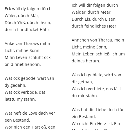
Ich will dir folgen durch
Eck wöll dy fälgen dörch
Wälder, durch Meer,
Wöler, dörch Mär,
Durch Eis, durch Eisen,
Dörch Yhß, dörch Ihsen,
durch feindliches Heer.
dörch fihndlöcket Hähr.
Annchen von Tharau, mein
Anke van Tharaw, mihn
Licht, meine Sonn,
Licht, mihne Sönn,
Mein Leben schließ’ ich um
Mihn Leven schluht öck
deines herum.
ön dihnet henönn.
Was ich gebiete, wird von
Wat öck geböde, wart van
dir gethan,
dy gedahn,
Was ich verbiete, das läst
Wat öck verböde, dat
du mir stahn.
lätstu my stahn.
Was hat die Liebe doch für
Wat heft de Löve däch ver
ein Bestand,
een Bestand,
Wo nicht Ein Herz ist, Ein
Wor nich een Hart öß, een