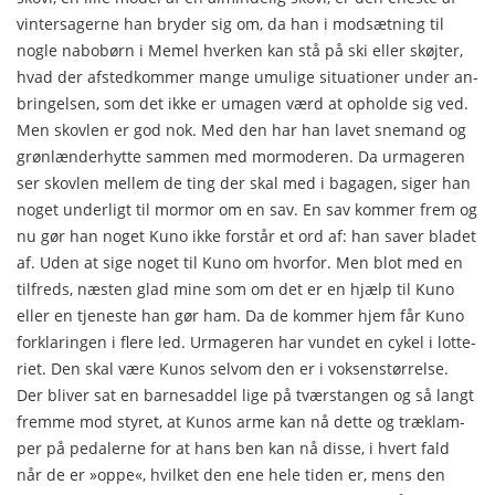
vintersagerne han bryder sig om, da han i modsætning til
nog­le nabobørn i Memel hverken kan stå på ski eller skøjter,
hvad der afstedkommer mange umulige situationer under an­
bringelsen, som det ikke er umagen værd at opholde sig ved.
Men skovlen er god nok. Med den har han lavet snemand og
grønlænderhytte sammen med mormoderen. Da urmageren
ser skovlen mellem de ting der skal med i bagagen, siger han
no­get underligt til mormor om en sav. En sav kommer frem og
nu gør han noget Kuno ikke forstår et ord af: han saver bla­det
af. Uden at sige noget til Kuno om hvorfor. Men blot med en
tilfreds, næsten glad mine som om det er en hjælp til Kuno
eller en tjeneste han gør ham. Da de kommer hjem får Kuno
forklaringen i flere led. Urmageren har vundet en cykel i lotte­
riet. Den skal være Kunos selvom den er i voksenstørrelse.
Der bliver sat en barnesaddel lige på tværstangen og så langt
fremme mod styret, at Kunos arme kan nå dette og træklam­
per på pedalerne for at hans ben kan nå disse, i hvert fald
når de er »oppe«, hvilket den ene hele tiden er, mens den