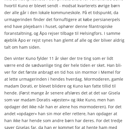
hvortil Kuno er blevet sendt - modsat kvarterets øvrige børn
der alle går i den lokale kommuneskole. På et tidspunkt, da
urmagerinden finder det fornuftigere at købe persianerpels
end have plejebarn i huset, ophører denne filantropiske
foran­staltning, og Åpo rejser tilbage til Helsingfors. I samme
øje­blik Åpo er rejst synes han glemt af alle og der bliver aldrig
talt om ham siden.
Den vinter Kuno fylder 11 år sker der tre ting som er lidt
værre end de sædvanlige ting der hele tiden er sket. Han bli­
ver for det første anbragt en tid hos sin mormor i Memel for
at lette urmagerinden i hendes hverdag. Mormoderen, gamle
madam Dorati, er blevet blidere og Kuno kan fatte tillid til
hende. (Først mange år senere afsløres det at det var Gisela
som var madam Doratis »øjesten« og ikke Kuno, men han
opdager det ikke når han er alene hos mormoderen). For det
andet »opdager« han sin mor eller rettere, han opdager at
han ikke har hende som andre børn har deres. For det tredje
saver Giselas far, da han er kommet for at hente ham med