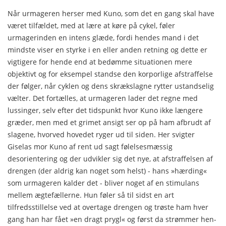
Når urmageren herser med Kuno, som det en gang skal ha­ve
været tilfældet, med at lære at køre på cykel, føler
urmagerinden en intens glæde, fordi hendes mand i det
mindste vi­ser en styrke i en eller anden retning og dette er
vigtigere for hende end at bedømme situationen mere
objektivt og for ek­sempel standse den korporlige afstraffelse
der følger, når cyk­len og dens skrækslagne rytter ustandselig
vælter. Det for­tælles, at urmageren lader det regne med
lussinger, selv efter det tidspunkt hvor Kuno ikke længere
græder, men med et grimet ansigt ser op på ham afbrudt af
slagene, hvorved hove­det ryger ud til siden. Her svigter
Giselas mor Kuno af rent ud sagt følelsesmæssig
desorientering og der udvikler sig det nye, at afstraffelsen af
drengen (der aldrig kan noget som helst) - hans »hærding«
som urmageren kalder det - bliver noget af en stimulans
mellem ægtefællerne. Hun føler så til sidst en art
tilfredsstillelse ved at overtage drengen og trøste ham hver
gang han har fået »en dragt prygl« og først da strømmer hen­