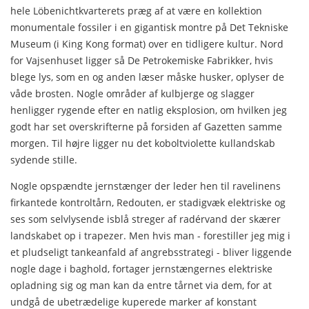
hele Löbenichtkvarterets præg af at være en kollektion
monumen­tale fossiler i en gigantisk montre på Det Tekniske
Museum (i King Kong format) over en tidligere kultur. Nord
for Vajsenhuset ligger så De Petrokemiske Fabrikker, hvis
blege lys, som en og anden læser måske husker, oplyser de
våde bro­sten. Nogle områder af kulbjerge og slagger
henligger rygende efter en natlig eksplosion, om hvilken jeg
godt har set over­skrifterne på forsiden af Gazetten samme
morgen. Til højre ligger nu det koboltviolette kullandskab
sydende stille.
Nogle opspændte jernstænger der leder hen til ravelinens
firkantede kontroltårn, Redouten, er stadigvæk elektriske og
ses som selvlysende isblå streger af radérvand der skærer
land­skabet op i trapezer. Men hvis man - forestiller jeg mig i
et pludseligt tankeanfald af angrebsstrategi - bliver liggende
nogle dage i baghold, fortager jernstængernes elektriske
oplad­ning sig og man kan da entre tårnet via dem, for at
undgå de ubetrædelige kuperede marker af konstant