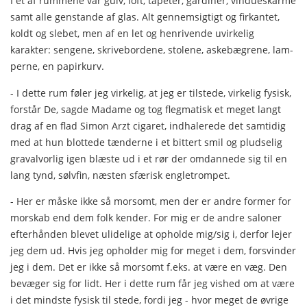
I et af rummene var gulv, loft, tapeter, gardiner, vindues­karme
samt alle genstande af glas. Alt gennemsigtigt og fir­kantet,
koldt og slebet, men af en let og henrivende uvirkelig
karakter: sengene, skrivebordene, stolene, askebægrene, lam­
perne, en papirkurv.
- I dette rum føler jeg virkelig, at jeg er tilstede, virkelig fysisk,
forstår De, sagde Madame og tog flegmatisk et meget langt
drag af en flad Simon Arzt cigaret, indhalerede det sam­tidig
med at hun blottede tænderne i et bittert smil og plud­selig
gravalvorlig igen blæste ud i et rør der omdannede sig til en
lang tynd, sølvfin, næsten sfærisk engletrompet.
- Her er måske ikke så morsomt, men der er andre former for
morskab end dem folk kender. For mig er de andre salo­ner
efterhånden blevet ulidelige at opholde mig/sig i, derfor lejer
jeg dem ud. Hvis jeg opholder mig for meget i dem, for­svinder
jeg i dem. Det er ikke så morsomt f.eks. at være en væg. Den
bevæger sig for lidt. Her i dette rum får jeg vished om at være
i det mindste fysisk til stede, fordi jeg - hvor me­get de øvrige