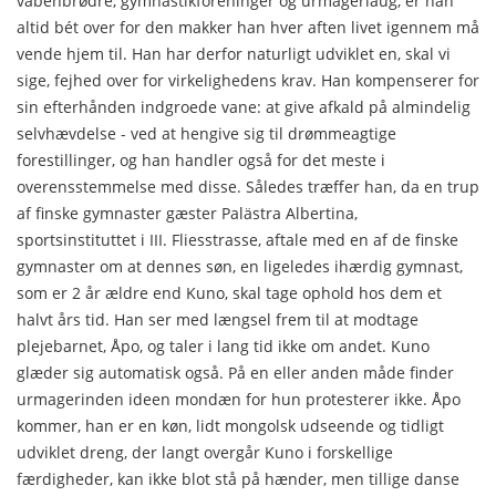
våben­brødre, gymnastikforeninger og urmagerlaug, er han
altid bét over for den makker han hver aften livet igennem må
vende hjem til. Han har derfor naturligt udviklet en, skal vi
sige, fejhed over for virkelighedens krav. Han kompenserer for
sin efterhånden indgroede vane: at give afkald på almindelig
selv­hævdelse - ved at hengive sig til drømmeagtige
forestillinger, og han handler også for det meste i
overensstemmelse med disse. Således træffer han, da en trup
af finske gymnaster gæ­ster Palästra Albertina,
sportsinstituttet i III. Fliesstrasse, af­tale med en af de finske
gymnaster om at dennes søn, en lige­ledes ihærdig gymnast,
som er 2 år ældre end Kuno, skal tage ophold hos dem et
halvt års tid. Han ser med længsel frem til at modtage
plejebarnet, Åpo, og taler i lang tid ikke om andet. Kuno
glæder sig automatisk også. På en eller anden måde finder
urmagerinden ideen mondæn for hun protesterer ikke. Åpo
kommer, han er en køn, lidt mongolsk udseende og tidligt
udviklet dreng, der langt overgår Kuno i forskellige
færdigheder, kan ikke blot stå på hænder, men tillige danse