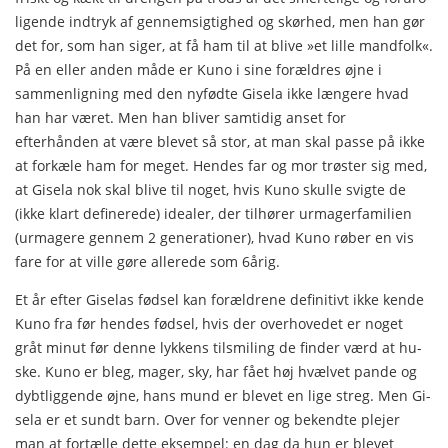
ligende indtryk af gennemsigtighed og skørhed, men han gør
det for, som han siger, at få ham til at blive »et lille mand­folk«.
På en eller anden måde er Kuno i sine forældres øjne i
sammenligning med den nyfødte Gisela ikke længere hvad
han har været. Men han bliver samtidig anset for
efterhånden at være blevet så stor, at man skal passe på ikke
at forkæle ham for meget. Hendes far og mor trøster sig med,
at Gisela nok skal blive til noget, hvis Kuno skulle svigte de
(ikke klart definerede) idealer, der tilhører urmagerfamilien
(urmagere gennem 2 generationer), hvad Kuno røber en vis
fare for at ville gøre allerede som 6årig.
Et år efter Giselas fødsel kan forældrene definitivt ikke ken­de
Kuno fra før hendes fødsel, hvis der overhovedet er noget
gråt minut før denne lykkens tilsmiling de finder værd at hu­
ske. Kuno er bleg, mager, sky, har fået høj hvælvet pande og
dybtliggende øjne, hans mund er blevet en lige streg. Men Gi­
sela er et sundt barn. Over for venner og bekendte plejer
man at fortælle dette eksempel: en dag da hun er blevet