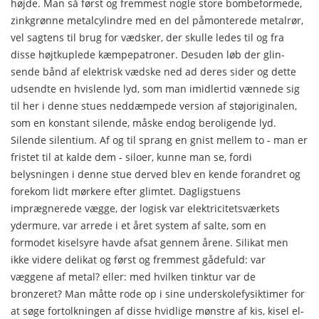
højde. Man så først og fremmest nogle store bombefor­mede,
zinkgrønne metalcylindre med en del påmonterede me­talrør,
vel sagtens til brug for vædsker, der skulle ledes til og fra
disse højtkuplede kæmpepatroner. Desuden løb der glin­
sende bånd af elektrisk vædske ned ad deres sider og dette
udsendte en hvislende lyd, som man imidlertid vænnede sig
til her i denne stues neddæmpede version af støjoriginalen,
som en konstant silende, måske endog beroligende lyd.
Silende silen­tium. Af og til sprang en gnist mellem to - man er
fristet til at kalde dem - siloer, kunne man se, fordi
belysningen i denne stue derved blev en kende forandret og
forekom lidt mørkere efter glimtet. Dagligstuens
imprægnerede vægge, der logisk var elektricitetsværkets
ydermure, var arrede i et året system af salte, som en
formodet kiselsyre havde afsat gennem årene. Silikat men
ikke videre delikat og først og fremmest gådefuld: var
væggene af metal? eller: med hvilken tinktur var de
bronzeret? Man måtte rode op i sine underskolefysiktimer for
at søge fortolkningen af disse hvidlige mønstre af kis, kisel el­