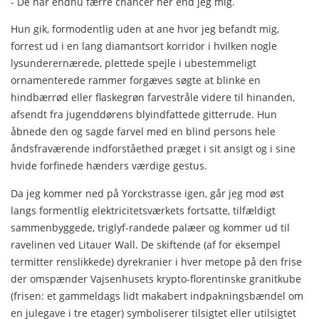
- De har endnu færre chancer her end jeg mig.
Hun gik, formodentlig uden at ane hvor jeg befandt mig,
forrest ud i en lang diamantsort korridor i hvilken nogle
lysunderernærede, plettede spejle i ubestemmeligt
ornamenterede rammer forgæves søgte at blinke en
hindbærrød eller flaske­grøn farvestråle videre til hinanden,
afsendt fra jugenddørens blyindfattede gitterrude. Hun
åbnede den og sagde farvel med en blind persons hele
åndsfraværende indforståethed præ­get i sit ansigt og i sine
hvide forfinede hænders værdige ge­stus.
Da jeg kommer ned på Yorckstrasse igen, går jeg mod øst
langs formentlig elektricitetsværkets fortsatte, tilfældigt
sammenbyggede, triglyf-randede palæer og kommer ud til
rave­linen ved Litauer Wall. De skiftende (af for eksempel
termit­ter renslikkede) dyrekranier i hver metope på den frise
der omspænder Vajsenhusets krypto-florentinske granitkube
(fri­sen: et gammeldags lidt makabert indpakningsbændel om
en julegave i tre etager) symboliserer tilsigtet eller utilsigtet