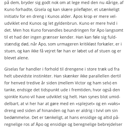
på dem, bryder sig godt nok om at lege med den nu 4årige, af
Kuno forhadte, Gisela og kan skære pilefløjter, et utænkeligt
initiativ for en dreng i Kunos alder. Åpos krop er mere vel­
udviklet end Kunos og let gyldenbrun. Kuno er mere hvid i
det. Men hos Kuno forvandles beundringen for Åpo langsomt
til et had der ingen grænser kender. Han kan føle sig fuld­
stændig død, når Åpo, som urmageren kritikløst forkæler, er i
stuen, og kan ikke få vejret før han er løbet ud af stuen og er
blevet alene.
Giselas far handler i forhold til drengene i store træk ud fra
helt ubevidste instinkter. Han skænker ikke parallellen dertil
for henved tredive år siden (mellem Victor og ham selv) en
tanke, endsige det tidspunkt ude i fremtiden, hvor også den
spinkle Kuno vil have udviklet sig helt. Han synes blot umid­
delbart, at vi her har at gøre med en »splejset« og en »vaks«
dreng ved siden af hinanden og han er aldrig i tvivl om sin
bedømmelse. Det er tænkeligt, at hans ensidige og altid på­
regnelige ros af Åpo og ensidige og beregnelige bebrejdelser