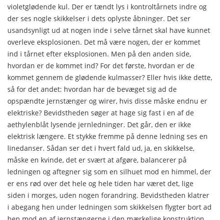
violetglødende kul. Der er tændt lys i kontroltårnets indre og
der ses nogle skik­kelser i dets oplyste åbninger. Det ser
usandsynligt ud at no­gen inde i selve tårnet skal have kunnet
overleve eksplosionen. Det må være nogen, der er kommet
ind i tårnet efter eksplo­sionen. Men på den anden side,
hvordan er de kommet ind? For det første, hvordan er de
kommet gennem de glødende kulmasser? Eller hvis ikke dette,
så for det andet: hvordan har de bevæget sig ad de
opspændte jernstænger og wirer, hvis disse måske endnu er
elektriske? Bevidstheden søger at hage sig fast i en af de
aethylenblåt lysende jernledninger. Det går, den er ikke
elektrisk længere. Et stykke fremme på denne led­ning ses en
linedanser. Sådan ser det i hvert fald ud, ja, en skikkelse,
måske en kvinde, det er svært at afgøre, balance­rer på
ledningen og aftegner sig som en silhuet mod en him­mel, der
er ens rød over det hele og hele tiden har været det, lige
siden i morges, uden nogen forandring. Bevidstheden klat­rer
i abegang hen under ledningen som skikkelsen flygter bort ad
hen mod en af jernstængerne i den mærkelige konstruktion