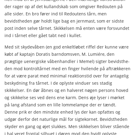
der rager op af det kullandskab som omgiver Redouten på
alle sider. En bro fører ind til Redoutens tårn, men
bevidstheden gør holdt lige bag en jernmast, som er sidste
post inden selve tårnet. Skikkelsen må enten være forsvundet
ind i tårnet eller gået tabt ned i kullet.
Med sit skydevåben (en god enkeltløbet riffel der kunne være
købt af kaptajn Doratis barndomsven, M. Lumiére, den
prægtige uenergiske våbenhandler i Memel) sigter bevidsthe­
den mod kontroltårnet med en finger hvilende på aftrække­ren
for at være parat med minimal reaktionstid over for anta­gelig
beskydning fra tårnet. I de oplyste vinduer ses stadig
skikkelser. En dør åbnes og en halveret nøgen persons hoved
og skikkelse ses ved dens ene karm. Dens øje lyser i mørket
på lang afstand som en lille lommelampe der er tændt.
Denne prik er den mindste enhed lys der kan opfattes og
udgør der­for det naturlige mål for sigtekornet. Bevidstheden
skyder en gang og øjet slukkes. Men skikkelsen bliver stående
i hal veret frontal silhuet i døren mod den hvidt oplyste