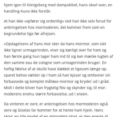
hjem igen til Königsberg med dampskibet, hans skovl over, en
handling Kuno ikke forstår.
At han ikke »opfører sig ordentlig« ved han ikke selv forud for
anbringelsen hos mormoderen, det kommer frem som en
begrundelse lige før afrejsen.
»Opdagelsen« af hans mor sker da hans mormor, som slet
ikke ligner urmagerinden, viser sig kærligt over for ham og
han første gang hun tager ham ind til sig kan mærke lugten af
den samme eau de cologne som urmagerinden bruger. En
heftig følelse af at skulle have dækket et ligesom længe op­
sparet behov vælder op i ham så han kysser og omfavner sin
forbavsede og komplet målløse mormor og bryder ud i gråd.
Midt i dette bliver han frygtelig flov og skynder sig, til mor­
moderens endnu større forbavselse, ud i sneen.
Da vinteren er ovre, er anbringelsen hos mormoderen også
ovre og Giselas far kommer for at hente ham hjem. Hans
skovl, en lille model af en almindelig skovl, er den eneste af