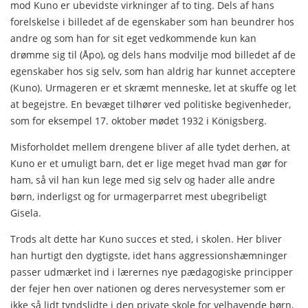
mod Kuno er ubevidste virkninger af to ting. Dels af hans
forelskelse i billedet af de egenskaber som han beundrer hos
andre og som han for sit eget vedkommende kun kan
drømme sig til (Åpo), og dels hans modvilje mod billedet af de
egen­skaber hos sig selv, som han aldrig har kunnet acceptere
(Ku­no). Urmageren er et skræmt menneske, let at skuffe og let
at begejstre. En bevæget tilhører ved politiske begivenheder,
som for eksempel 17. oktober mødet 1932 i Königsberg.
Misforholdet mellem drengene bliver af alle tydet derhen, at
Kuno er et umuligt barn, det er lige meget hvad man gør for
ham, så vil han kun lege med sig selv og hader alle andre
børn, inderligst og for urmagerparret mest ubegribeligt
Gisela.
Trods alt dette har Kuno succes et sted, i skolen. Her bliver
han hurtigt den dygtigste, idet hans aggressionshæmninger
pas­ser udmærket ind i lærernes nye pædagogiske principper
der fejer hen over nationen og deres nervesystemer som er
ikke så lidt tyndslidte i den private skole for velhavende børn,