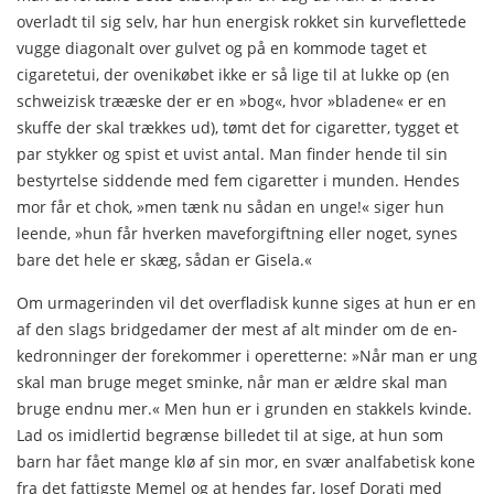
overladt til sig selv, har hun energisk rokket sin kurveflettede
vugge diagonalt over gulvet og på en kommode taget et
cigaretetui, der ovenikøbet ikke er så lige til at lukke op (en
schweizisk trææske der er en »bog«, hvor »bladene« er en
skuffe der skal trækkes ud), tømt det for cigaretter, tygget et
par stykker og spist et uvist antal. Man finder hende til sin
bestyrtelse sid­dende med fem cigaretter i munden. Hendes
mor får et chok, »men tænk nu sådan en unge!« siger hun
leende, »hun får hverken maveforgiftning eller noget, synes
bare det hele er skæg, sådan er Gisela.«
Om urmagerinden vil det overfladisk kunne siges at hun er en
af den slags bridgedamer der mest af alt minder om de en­
kedronninger der forekommer i operetterne: »Når man er ung
skal man bruge meget sminke, når man er ældre skal man
bru­ge endnu mer.« Men hun er i grunden en stakkels kvinde.
Lad os imidlertid begrænse billedet til at sige, at hun som
barn har fået mange klø af sin mor, en svær analfabetisk kone
fra det fattigste Memel og at hendes far, Josef Dorati med