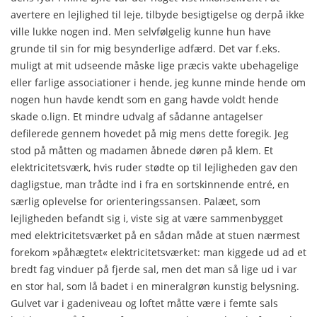
avertere en lejlighed til leje, tilbyde besigtigelse og derpå ikke
ville lukke nogen ind. Men selvfølgelig kunne hun have
grunde til sin for mig besynderlige adfærd. Det var f.eks.
muligt at mit udseende måske lige præcis vakte ubehagelige
eller farlige associationer i hende, jeg kunne minde hende om
nogen hun havde kendt som en gang havde voldt hende
skade o.lign. Et mindre ud­valg af sådanne antagelser
defilerede gennem hovedet på mig mens dette foregik. Jeg
stod på måtten og madamen åbnede døren på klem. Et
elektricitetsværk, hvis ruder stødte op til lejligheden gav den
dagligstue, man trådte ind i fra en sortskinnende entré, en
særlig oplevelse for orienteringssansen. Palæet, som
lejligheden befandt sig i, viste sig at være sammenbygget
med elektricitetsværket på en sådan måde at stuen nærmest
forekom »påhægtet« elektricitetsværket: man kiggede ud ad et
bredt fag vinduer på fjerde sal, men det man så lige ud i var
en stor hal, som lå badet i en mineralgrøn kunstig belysning.
Gulvet var i gadeniveau og loftet måtte være i fem­te sals