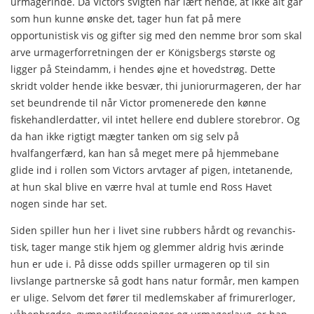
urmagerinde. Da Victors svigten har lært hende, at ikke alt går
som hun kunne ønske det, tager hun fat på mere
opportunistisk vis og gifter sig med den nem­me bror som skal
arve urmagerforretningen der er Königsbergs største og
ligger på Steindamm, i hendes øjne et hoved­strøg. Dette
skridt volder hende ikke besvær, thi juniorurma­geren, der har
set beundrende til når Victor promenerede den kønne
fiskehandlerdatter, vil intet hellere end dublere store­bror. Og
da han ikke rigtigt mægter tanken om sig selv på
hvalfangerfærd, kan han så meget mere på hjemmebane
glide ind i rollen som Victors arvtager af pigen, intetanende,
at hun skal blive en værre hval at tumle end Ross Havet
nogen sinde har set.
Siden spiller hun her i livet sine rubbers hårdt og revanchis­
tisk, tager mange stik hjem og glemmer aldrig hvis ærinde
hun er ude i. På disse odds spiller urmageren op til sin
livslange partnerske så godt hans natur formår, men kampen
er ulige. Selvom det fører til medlemskaber af frimurerloger,