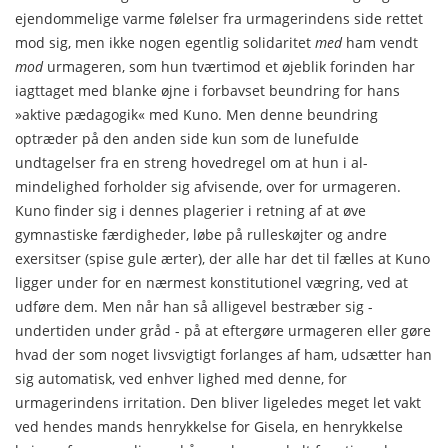
ejendommelige varme følelser fra urmagerindens side rettet
mod sig, men ikke nogen egent­lig solidaritet
med
ham vendt
mod
urmageren, som hun tvært­imod et øjeblik forinden har
iagttaget med blanke øjne i for­bavset beundring for hans
»aktive pædagogik« med Kuno. Men denne beundring
optræder på den anden side kun som de lunefuIde
undtagelser fra en streng hovedregel om at hun i al­
mindelighed forholder sig afvisende, over for urmageren.
Kuno finder sig i dennes plagerier i retning af at øve
gymnastiske færdigheder, løbe på rulleskøjter og andre
exersitser (spise gu­le ærter), der alle har det til fælles at Kuno
ligger under for en nærmest konstitutionel vægring, ved at
udføre dem. Men når han så alligevel bestræber sig -
undertiden under gråd - på at eftergøre urmageren eller gøre
hvad der som noget livs­vigtigt forlanges af ham, udsætter han
sig automatisk, ved en­hver lighed med denne, for
urmagerindens irritation. Den bli­ver ligeledes meget let vakt
ved hendes mands henrykkelse for Gisela, en henrykkelse