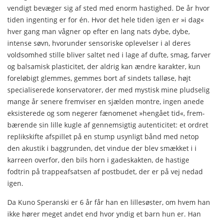
vendigt bevæger sig af sted med enorm hastighed. De år hvor
tiden ingenting er for én. Hvor det hele tiden igen er »i dag«
hver gang man vågner op efter en lang nats dybe, dybe,
intense søvn, hvor­under sensoriske oplevelser i al deres
voldsomhed stille bliver saltet ned i lage af dufte, smag, farver
og balsamisk plasticitet, der aldrig kan ændre karakter, kun
foreløbigt glemmes, gemmes bort af sin­dets talløse, højt
specialiserede konservatorer, der med mystisk mi­ne pludselig
mange år senere fremviser en sjælden montre, ingen anede
eksisterede og som negerer fænomenet »hengået tid«, frem­
bærende sin lille kugle af gennemsigtig autenticitet: et ordret
replik­skifte afspillet på en stump usynligt bånd med netop
den akustik i baggrunden, det vindue der blev smækket i i
karreen overfor, den bils horn i gadeskakten, de hastige
fodtrin på trappeafsatsen af post­budet, der er på vej nedad
igen.
Da Kuno Speranski er 6 år får han en lillesøster, om hvem han
ikke hører meget andet end hvor yndig et barn hun er. Han