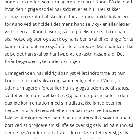
anden er »nede«, som urmageren forklarer Kuno. På det sted
hvor den rigtige saddel har siddet, er et hul. Her stikker
urmageren skaftet af skovlen i for at kunne holde balancen
for Kuno ved at holde i det mens hans selv cykler eller løber
ved siden af. Kuno bliver også sat på ekstra kost fordi han
skal vokse sig stor og stærk og hans ben skal blive lange for at
kunne nå pedalerne også når de er »nede«. Men han kan ikke
spise det han skal og har hyppige opkastningsanfald. Det
forår begynder cykelundervisningen.
Urmagerinden har aldrig åbenlyst villet indrømme, at hun
finder sin mand ynkværdig sammenlignet med Victor, for
uden urmageren forestiller hun sig også uden social status,
så det er den pris det koster. Og han har på sin side - i den
daglige konfrontation med sin utilstrækkelighed over for
hende - støt videreudviklet en fra barnsben velfunderet
følelse af mindre­værd, som han nu automatisk søger at mane
bort ved at pro­jicere sin skuffelse over sig selv ud på Kuno, så
denne også ender med at være kronisk skuffet over sig selv.