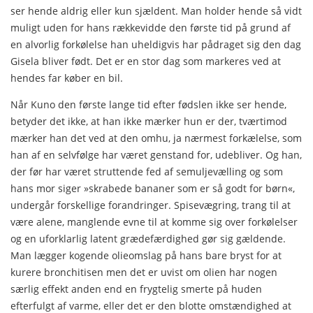
ser hende aldrig eller kun sjældent. Man holder hende så vidt
muligt uden for hans rækkevidde den første tid på grund af
en alvorlig forkølelse han uheldigvis har pådraget sig den dag
Gisela bliver født. Det er en stor dag som marke­res ved at
hendes far køber en bil.
Når Kuno den første lange tid efter fødslen ikke ser hende,
betyder det ikke, at han ikke mærker hun er der, tværtimod
mærker han det ved at den omhu, ja nærmest forkælelse, som
han af en selvfølge har været genstand for, udebliver. Og han,
der før har været struttende fed af semuljevælling og som
hans mor siger »skrabede bananer som er så godt for børn«,
under­går forskellige forandringer. Spisevægring, trang til at
være alene, manglende evne til at komme sig over forkølelser
og en uforklarlig latent grædefærdighed gør sig gældende.
Man læg­ger kogende olieomslag på hans bare bryst for at
kurere bronchitisen men det er uvist om olien har nogen
særlig effekt anden end en frygtelig smerte på huden
efterfulgt af varme, el­ler det er den blotte omstændighed at