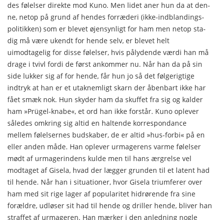
des følelser direkte mod Kuno. Men lidet aner hun da at den­
ne, netop på grund af hendes forræderi (ikke-indblandings-
politikken) som er blevet øjensynligt for ham men netop sta­
dig må være ukendt for hende selv, er blevet helt
uimodtagelig for disse følelser, hvis pålydende værdi han må
drage i tvivl fordi de først ankommer nu. Når han da på sin
side lukker sig af for hende, får hun jo så det følgerigtige
indtryk at han er et utaknemligt skarn der åbenbart ikke har
fået smæk nok. Hun skyder ham da skuffet fra sig og kalder
ham »Prügel-knabe«, et ord han ikke forstår. Kuno oplever
således omkring sig altid en haltende korrespondance
mellem følelsernes bud­skaber, de er altid »hus-forbi« på en
eller anden måde. Han oplever urmagerens varme følelser
mødt af urmagerindens kulde men til hans ærgrelse vel
modtaget af Gisela, hvad der lægger grunden til et latent had
til hende. Når han i situatio­ner, hvor Gisela triumferer over
ham med sit rige lager af popularitet hidrørende fra sine
forældre, udløser sit had til hende og driller hende, bliver han
straffet af urmageren. Han mærker i den anledning nogle