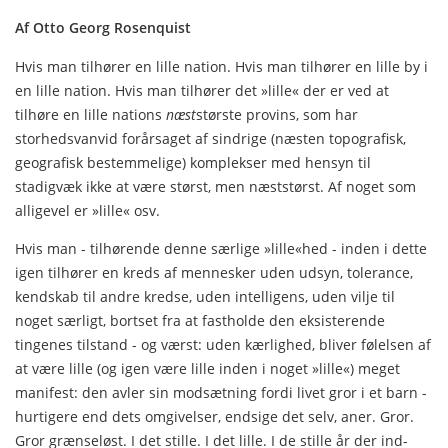
Af Otto Georg Rosenquist
Hvis man tilhører en lille nation. Hvis man tilhører en lille by i
en lille nation. Hvis man tilhører det »lille« der er ved at
tilhøre en lille nations
næst
største provins, som har
storhedsvanvid forår­saget af sindrige (næsten topografisk,
geografisk bestemmelige) kom­plekser med hensyn til
stadigvæk ikke at være størst, men næst­størst. Af noget som
alligevel er »lille« osv.
Hvis man - tilhørende denne særlige »lille«hed - inden i dette
igen tilhører en kreds af mennesker uden udsyn, tolerance,
kendskab til andre kredse, uden intelligens, uden vilje til
noget særligt, bortset fra at fastholde den eksisterende
tingenes tilstand - og værst: uden kærlighed, bliver følelsen af
at være lille (og igen være lille inden i noget »lille«) meget
manifest: den avler sin modsætning fordi livet gror i et barn -
hurtigere end dets omgivelser, endsige det selv, aner. Gror.
Gror grænseløst. I det stille. I det lille. I de stille år der ind­