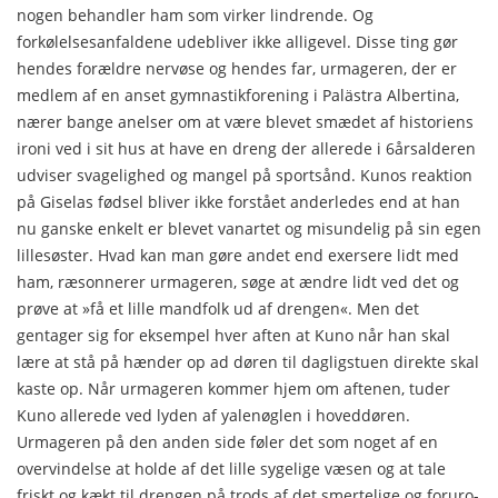
nogen behandler ham som virker lindrende. Og
forkølelsesanfaldene udebliver ikke alligevel. Disse ting gør
hendes forældre nervøse og hendes far, urmageren, der er
medlem af en anset gymnastikforening i Palästra Albertina,
nærer bange anelser om at være blevet smædet af historiens
ironi ved i sit hus at have en dreng der allerede i 6årsalderen
udviser svagelighed og mangel på sports­ånd. Kunos reaktion
på Giselas fødsel bliver ikke forstået an­derledes end at han
nu ganske enkelt er blevet vanartet og misundelig på sin egen
lillesøster. Hvad kan man gøre andet end exersere lidt med
ham, ræsonnerer urmageren, søge at æn­dre lidt ved det og
prøve at »få et lille mandfolk ud af dren­gen«. Men det
gentager sig for eksempel hver aften at Kuno når han skal
lære at stå på hænder op ad døren til dagligstuen direkte skal
kaste op. Når urmageren kommer hjem om afte­nen, tuder
Kuno allerede ved lyden af yalenøglen i hoveddø­ren.
Urmageren på den anden side føler det som noget af en
overvindelse at holde af det lille sygelige væsen og at tale
friskt og kækt til drengen på trods af det smertelige og foruro­