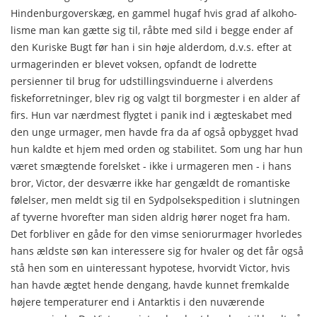
Hindenburgoverskæg, en gammel hugaf hvis grad af alkoho­
lisme man kan gætte sig til, råbte med sild i begge ender af
den Kuriske Bugt før han i sin høje alderdom, d.v.s. efter at
ur­magerinden er blevet voksen, opfandt de lodrette
persienner til brug for udstillingsvinduerne i alverdens
fiskeforretninger, blev rig og valgt til borgmester i en alder af
firs. Hun var nærdmest flygtet i panik ind i ægteskabet med
den unge urmager, men havde fra da af også opbygget hvad
hun kaldte et hjem med orden og stabilitet. Som ung har hun
været smægtende forelsket - ikke i urmageren men - i hans
bror, Victor, der desværre ikke har gengældt de romantiske
følelser, men meldt sig til en Sydpolsekspedition i slutningen
af tyverne hvorefter man siden aldrig hører noget fra ham.
Det forbliver en gåde for den vimse seniorurmager hvorledes
hans ældste søn kan interessere sig for hvaler og det får også
stå hen som en uin­teressant hypotese, hvorvidt Victor, hvis
han havde ægtet hen­de dengang, havde kunnet fremkalde
højere temperaturer end i Antarktis i den nuværende