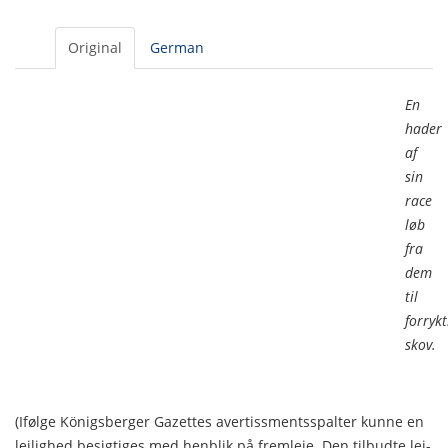
Original
German
En
hader
af
sin
race
løb
fra
dem
til
forryk
skov.
(Ifølge Königsberger Gazettes avertissmentsspalter kunne en
lejlighed besigtiges med henblik på fremleje. Den tilbudte lej­