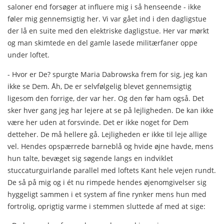
saloner end forsøger at influere mig i så hen­seende - ikke
føler mig gennemsigtig her. Vi var gået ind i den dagligstue
der lå en suite med den elektriske dagligstue. Her var mørkt
og man skimtede en del gamle lasede militærfaner oppe
under loftet.
- Hvor er De? spurgte Maria Dabrowska frem for sig, jeg kan
ikke se Dem. Åh, De er selvfølgelig blevet gennemsigtig
ligesom den forrige, der var her. Og den før ham også. Det
sker hver gang jeg har lejere at se på lejligheden. De kan ikke
være her uden at forsvinde. Det er ikke noget for Dem
detteher. De må hellere gå. Lejligheden er ikke til leje allige
vel. Hendes opspærrede barneblå og hvide øjne havde, mens
hun talte, bevæget sig søgende langs en indviklet
stuccaturguirlande parallel med loftets Kant hele vejen rundt.
De så på mig og i ét nu rimpede hendes øjenomgivelser sig
hyggeligt sammen i et system af fine rynker mens hun med
fortrolig, oprigtig varme i stemmen sluttede af med at sige: