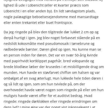
lighed lå ude i Löbenicht (eller et kvarter præcis som
Löbenicht i en eller anden by). En lidt søndagstom plads,
nogle palæagtige beboelsesejendomme med mansardtage
eller enten trekantet eller buet frontispice.
Da jeg ringede på blev den tilgitrede dør lukket 2 cm op og
derpå hurtigt i igen. Jeg blev noget forbavset stående på en
nedslidt kokosmåtte med pseudomosaik i tørvebrune og
rødbederøde børster. Døren gled op igen. Nu kunne man se
en person inden for døren. Det var en svær 50-årig kvinde
med papirhvidt kortklippet pagehår, bred vokspande og
brede blodløse læber der krusedes i et misbilligende drag om
munden. Hun havde en støvfarvet chiffon om halsen og var
om­bølget af en svag æterlugt. Hun lukkede hele tiden døren i
og så lidt op igen, som om hun tvivlede på, om der
overhovedet havde været nogen som ringede på eller om hun
muligvis hav­de været offer for et auditivt bedrag. Hvad
ringede: ringede dørklokken eller ringede erindringen om
dens lyd? I mine øj­ne var der noget vist inkonsekvent i at