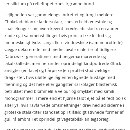
ler silicium på relieftapeternes irgrønne bund.
Lejligheden var gammeldags indrettet og tungt møbleret.
Chokoladeblanke lædersofaer, chesterfieldlænestole og
chaise­longer som overdrevent forvoksede sko fra en anden
klode og i sammenstillinger hvis princip ikke let lod sig
menneske­ligt tyde. Langs flere vinduesløse (sammenrottede)
vægge de­korerede med mørke, ovale malerier af tidligere
Dabrowski-generationer med beigemarmorerede og
lakafskallede, men herunder oprindeligt kindpudrede Gluck-
ansigter (en face) og hårpiske (en profile) stod vældige
dragkister, hvis uløftelige låg enten lignede hustage med
mønning og det hele eller gang­ster-sarkofager blasfemisk
betrukket med blommelilla velour og smykket med simili-
monogrammer. I mere end ét hjørne faldt øjet på et fedt polsk
alterlys, hvis ravfarvede omsmelt­ninger drev ned ad siderne i
groteske stalaktiter standset op i tilfældigt stivnede former af
gul, rå ambra i et oprindeligt vegetabilsk anlægspræg.