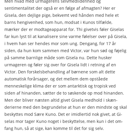
Men hvad med urmagerens selvmedlidenhed og
sentimentalitet der også er en følge af afmagten? Her er
Gisela, den dejlige pige, be­kvemt ved hånden med hele et
barns hengivenhed, som hun, modsat i Kunos tilfælde,
mærker der er modtageapparat for. Thi givetvis føler Giselas
far kun lyst til at kanalisere sine varme følelser over på Gisela,
i hvem han ser hendes mor som ung. Dengang, for 17 år
siden, da hun kom sammen med Victor, var hun sød og føjelig
på samme barnlige måde som Gisela nu. Dette husker
urmageren og føler sig over for Gisela lidt i retning af en
Victor. Den forskelsbehandling af børnene som alt dette
automatisk forårsager, og det mellem dem opståede
menneskelige klima der er som antarktisk og tropisk ved
siden af hinanden, sætter de to søskende op mod hinan­den.
Men der bliver næsten altid givet Gisela medhold i skæn­
derierne med den begrundelse at hun er den mindste og skal
beskyttes mod Sære Kuno. Det er imidlertid nok givet, at Gi­
selas mor tager Kuno noget i beskyttelse, men kun i det om­
fang hun, så at sige, kan komme til det for sig selv.