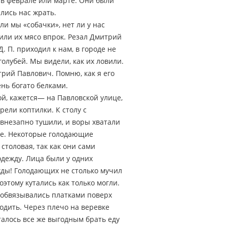
е в феврале или марте. Они были
лись нас жрать.
и мы «собачки», нет ли у нас
лили их мясо впрок. Резал Дмитрий
. П. приходил к нам, в городе не
голубей. Мы видели, как их ловили.
рий Павлович. Помню, как я его
ень богато белками.
й, кажется— на Павловской улице,
рели коптилки. К столу с
внезапно тушили, и воры хватали
ные. Некоторые голодающие
столовая, так как они сами
 одежду. Лица были у одних
жды! Голодающих не столько мучил
этому кутались как только могли.
 обвязывались платками поверх
ходить. Через плечо на веревке
италось все же выгодным брать еду