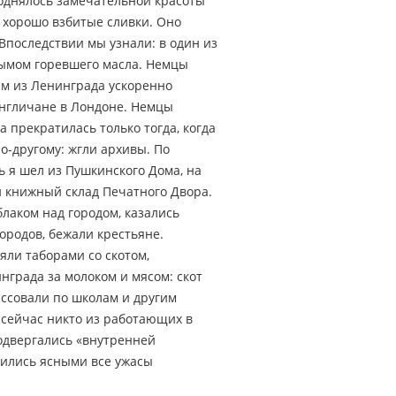
поднялось замечательной красоты
к хорошо взбитые сливки. Оно
 Впоследствии мы узнали: в один из
дымом горевшего масла. Немцы
ем из Ленинграда ускоренно
англичане в Лондоне. Немцы
а прекратилась только тогда, когда
о-другому: жгли архивы. По
ь я шел из Пушкинского Дома, на
и книжный склад Печатного Двора.
блаком над городом, казались
ородов, бежали крестьяне.
яли таборами со скотом,
града за молоком и мясом: скот
ассовали по школам и другим
сейчас никто из работающих в
подвергались «внутренней
овились ясными все ужасы