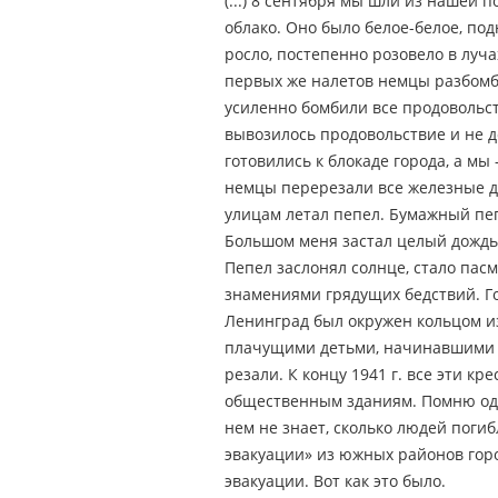
(...) 8 сентября мы шли из нашей
облако. Оно было белое-белое, по
росло, постепенно розовело в луча
первых же налетов немцы разбомб
усиленно бомбили все продовольст
вывозилось продовольствие и не д
готовились к блокаде города, а мы
немцы перерезали все железные дор
улицам летал пепел. Бумажный пеп
Большом меня застал целый дождь 
Пепел заслонял солнце, стало пас
знамениями грядущих бедствий. Го
Ленинград был окружен кольцом из 
плачущими детьми, начинавшими м
резали. К концу 1941 г. все эти к
общественным зданиям. Помню одн
нем не знает, сколько людей поги
эвакуации» из южных районов горо
эвакуации. Вот как это было.