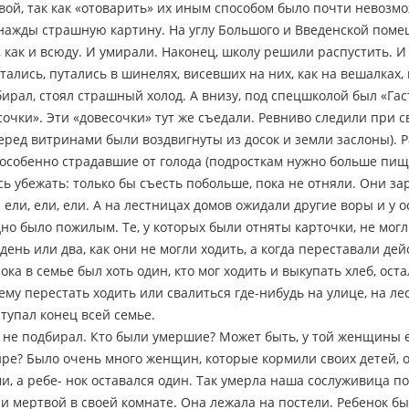
вой, так как «отоварить» их иным способом было почти невозмо
однажды страшную картину. На углу Большого и Введенской поме
как и всюду. И умирали. Наконец, школу решили распустить. И 
тались, путались в шинелях, висевших на них, как на вешалках,
убирал, стоял страшный холод. А внизу, под спецшколой был «Га
чки». Эти «довесочки» тут же съедали. Ревниво следили при св
еред витринами были воздвигнуты из досок и земли заслоны). 
особенно страдавшие от голода (подросткам нужно больше пищи)
сь убежать: только бы съесть побольше, пока не отняли. Они з
 ели, ели, ели. А на лестницах домов ожидали другие воры и у
но было пожилым. Те, у которых были отняты карточки, не могл
ень или два, как они не могли ходить, а когда переставали дей
ка в семье был хоть один, кто мог ходить и выкупать хлеб, ос
му перестать ходить или свалиться где-нибудь на улице, на ле
ступал конец всей семье.
 не подбирал. Кто были умершие? Может быть, у той женщины 
ире? Было очень много женщин, которые кормили своих детей, 
, а ребе- нок оставался один. Так умерла наша сослуживица по
и мертвой в своей комнате. Она лежала на постели. Ребенок бы