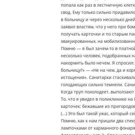
попала как раз в лестничную клетк
свод. Ему только сильно придавил
в больницу и через несколько дней
заявил властям, что у него при бо
получать карточки и по старым па
эвакуированных, на мобилизованны
Помню — я был зачем-то в платной
несколько человек, подобранных на
накормить было нечем. Я спросил: 
больницу?» — «Не на чем, да и кор
истощения». Санитарки стаскивал
голодающих сильно темнели. Санит
Когда труп похолодеет, выползают
То, что я увидел в поликлинике на
карточек: бежавшие из пригородов
(...) Это был такой ужас, который
Помню, как к нам пришли два спек
лампочками от карманного фонаря.