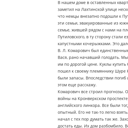
В нашем доме в оставленных кварт
заметил на Лахтинской улице неск
что немцы внезапно подошли к Пу
эти семьи, эвакуированные из юж
семье, жившей рядом с нами на пл
Путиловского, в ту сторону стали
капустными кочерыжками. Это дал
В. Л. Комарович был единственным
Вася, рано начавший голодать. Мы
им по дорогой цене. Куклы купить 
пошел к своему племяннику Шуре Ку
были запасы. Впоследствии погиб 
этом еще расскажу.
Комарович все строил прогнозы. О
войны на Кронверкском проспекте 
английского линкора. Все были тог
опытный. Его не так-то легко взят
начал с тех пор думать так же. За
достать еды. Их дом разбомбило. В