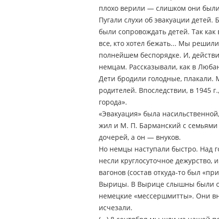
плохо верили — слишком они были
Пугали слухи об эвакуации детей.
были сопровождать детей. Так как
все, кто хотел бежать... Мы решил
полнейшем беспорядке. И, действи
немцам. Рассказывали, как в Люба
Дети бродили голодные, плакали. М
родителей. Впоследствии, в 1945 г
города».
«Эвакуация» была насильственной,
жил и М. П. Барманский с семьями
дочерей, а он — внуков.
Но немцы наступали быстро. Над 
несли круглосуточное дежурство, и
вагонов (состав откуда-то был «п
Вырицы. В Вырице слышны были ог
немецкие «мессершмитты». Они вн
исчезали.