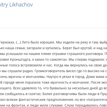
try Likhachov
 Териоках. (...) Лето было хорошее. Мы ходили на реку и там, в
ько наша семья, загорали и купались. Берег был крутой, и над
 мы услышали на нашем пляже отрывки страшного разговора. П
ровке Кронштадта, о каких-то самолетах. Мы сперва подумали:
нные голоса встревожили и нас. Когда мы вернулись на свою да
а мы слушали радио. Громкоговоритель висел где-то высоко на 
чень мрачны и молчаливы. Наутро я уехал в город. Дома мама 
 В городе меня поразила тоже мрачность и молчание. После мо
рошего. Всех удивляло то, что буквально за несколько дней до
чем сообщалось в газетах. Более разговорчивы были люди в Пуш
оил всякие фантастические предположения, но все «патриотическ
ии на фронтах, и люди жили слухами. Слухи передавались повсю