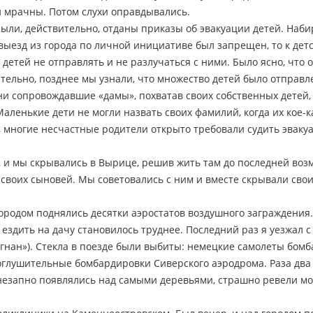
 мрачны. Потом слухи оправдывались.
 Были, действительно, отданы приказы об эвакуации детей. На
 выезд из города по личной инициативе был запрещен, то к де
и детей не отправлять и не разлучаться с ними. Было ясно, что
тельно, позднее мы узнали, что множество детей было отправл
ни сопровождавшие «дамы», похватав своих собственных детей, 
аленькие дети не могли назвать своих фамилий, когда их кое-к
., многие несчастные родители открыто требовали судить эваку
 и мы скрывались в Вырице, решив жить там до последней воз
 своих сыновей. Мы советовались с ним и вместе скрывали свои
городом поднялись десятки аэростатов воздушного заграждения
 ездить на дачу становилось труднее. Последний раз я уезжал 
ригнан»). Стекла в поезде были выбиты: немецкие самолеты бом
лушительные бомбардировки Сиверского аэродрома. Раза два 
езапно появлялись над самыми деревьями, страшно ревели мо