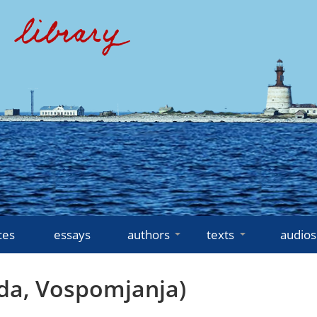
ces
essays
authors
texts
audios
da, Vospomjanja)