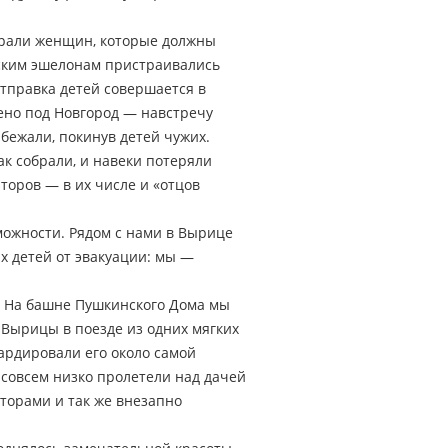
бирали женщин, которые должны
тским эшелонам пристраивались
 отправка детей совершается в
ено под Новгород — навстречу
бежали, покинув детей чужих.
ак собрали, и навеки потеряли
аторов — в их числе и «отцов
можности. Рядом с нами в Вырице
х детей от эвакуации: мы —
. На башне Пушкинского Дома мы
с Вырицы в поезде из одних мягких
бардировали его около самой
совсем низко пролетели над дачей
торами и так же внезапно