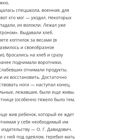
жно.
щалась спецшкола, военная, для
вот кто мог — уходил. Некоторых
 падали, их волокли. Лежал уже
строном». Выдавали хлеб.
ете коптилок за весами (в
Развилось и своеобразное
, бросались на хлеб и сразу
аранее поднимали воротники,
 ослабевших отнимали продукты,
и их восстановить. Достаточно
ствовать ноги — наступал конец.
тальные, лежавшие, были еще живы.
стнице (особенно тяжело было тем,
еще жив ребенок, который ее ждет
отнимая у себя необходимый им
 издательству — О. Г. Давидович.
л с ней под одеялом, теребил мать