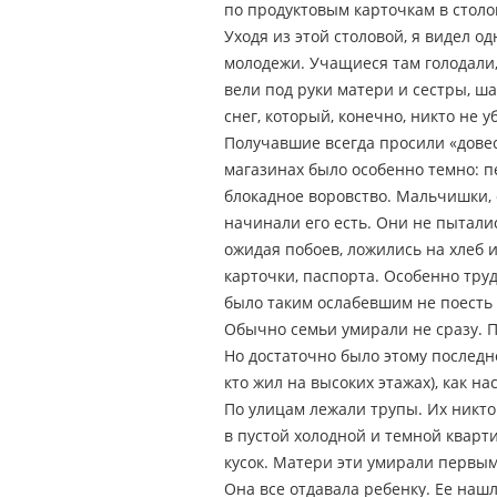
по продуктовым карточкам в столо
Уходя из этой столовой, я видел 
молодежи. Учащиеся там голодали, 
вели под руки матери и сестры, ша
снег, который, конечно, никто не 
Получавшие всегда просили «довесо
магазинах было особенно темно: п
блокадное воровство. Мальчишки, 
начинали его есть. Они не пытали
ожидая побоев, ложились на хлеб и
карточки, паспорта. Особенно труд
было таким ослабевшим не поесть д
Обычно семьи умирали не сразу. По
Но достаточно было этому последне
кто жил на высоких этажах), как на
По улицам лежали трупы. Их никто
в пустой холодной и темной кварт
кусок. Матери эти умирали первыми
Она все отдавала ребенку. Ее нашл