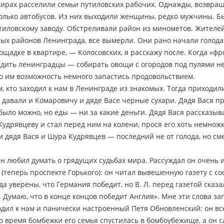
ирах расселили семьи путиловских рабочих. Однажды, возвращ
олько автобусов. Из них выходили женщины, редко мужчины. Бы
тиловскому заводу. Обстреливали район из минометов. Жителе
ных районов Ленинграда, все вымерли. Они рано начали голод
ощадке в квартире, — Колосовских, я расскажу после. Когда «фр
 ездить ленинградцы — собирать овощи с огородов под пулями н
о им возможность немного запастись продовольствием.
, кто заходил к нам в Ленинграде из знакомых. Тогда приходил
 давали и Комаровичу и дяде Васе черные сухари. Дядя Вася п
было можно, но еды — ни за какие деньги. Дядя Вася рассказывал
дрявцеву и стал перед ним на колени, прося его хоть немножко
и дядя Вася и Шура Кудрявцев — последний не от голода, но см
н любил думать о грядущих судьбах мира. Рассуждал он очень 
(теперь проспекте Горького): он читал вывешенную газету с с
да уверены, что Германия победит, но В. Л. перед газетой сказ
ь. Думаю, что в конце концов победит Англия». Мне эти слова за
ходил к нам и панически настроенный Петя Обновленский: он все
о время бомбежки его семья спустилась в бомбоубежище, а он с