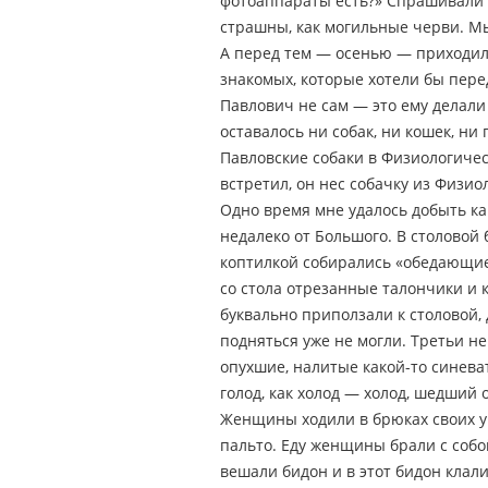
фотоаппараты есть?» Спрашивали и
страшны, как могильные черви. Мы
А перед тем — осенью — приходил 
знакомых, которые хотели бы пере
Павлович не сам — это ему делали 
оставалось ни собак, ни кошек, ни
Павловские собаки в Физиологичес
встретил, он нес собачку из Физио
Одно время мне удалось добыть ка
недалеко от Большого. В столовой 
коптилкой собирались «обедающие
со стола отрезанные талончики и 
буквально приползали к столовой, 
подняться уже не могли. Третьи не
опухшие, налитые какой-то синева
голод, как холод — холод, шедший 
Женщины ходили в брюках своих у
пальто. Еду женщины брали с собой
вешали бидон и в этот бидон клали