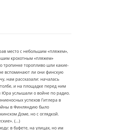
ыбрав место с небольшим «пляжем»,
 нашим крохотным «пляжем»
о тропинке торопливо шли какие-
 не вспоминают ли они финскую
чу, нам рассказали: началась
столбе, и на площадке перед ним
и Юра услышали о войне по радио.
лниеносных успехов Гитлера в
 войны в Финляндию было
кинском Доме, но с оглядкой.
ие». (...)
ду: в буфете, на улицах, но им