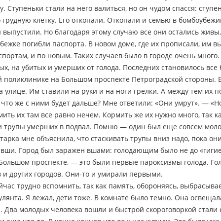
у. Ступеньки стали на него валиться, но он чудом спасся: ступе
о грудную клетку. Его откопали. Откопали и семью в бомбоубежи
 выпустили. Но благодаря этому случаю все они остались живы, и
мбежке погибли паспорта. В новом доме, где их прописали, им 
спортам, и по новым. Таких случаев было в городе очень много
х, на убитых и умерших от голода. Последних становилось все
 поликлинике на Большом проспекте Петроградской стороны. В
 улице. Им ставили на руки и на ноги грелки. А между тем их 
что же с ними будет дальше? Мне ответили: «Они умрут». — «Но
мить их там все равно нечем. Кормить же их нужно много, так к
и трупы умерших в подвал. Помню — один был еще совсем молод
арка мне объяснила, что стаскивать трупы вниз надо, пока он
 вши. Город был заражен вшами: голодающим было не до «гиги
 Большом проспекте, — это были первые пароксизмы голода. Гол
 и других городов. Они-то и умирали первыми.
 сейчас трудно вспомнить, так как память, обороняясь, выбрасыв
улянта. Я лежал, дети тоже. В комнате было темно. Она освеща
 Два молодых человека вошли и быстрой скороговоркой стали с