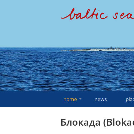
home
news
pla
Блокада (Bloka