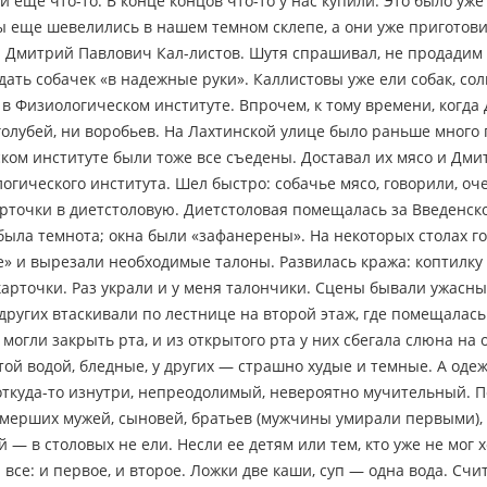
 еще что-то. В конце концов что-то у нас купили. Это было уж
 еще шевелились в нашем темном склепе, а они уже приготови
Дмитрий Павлович Кал-листов. Шутя спрашивал, не продадим л
дать собачек «в надежные руки». Каллистовы уже ели собак, со
в Физиологическом институте. Впрочем, к тому времени, когда Д
 голубей, ни воробьев. На Лахтинской улице было раньше много 
ком институте были тоже все съедены. Доставал их мясо и Дмит
логического института. Шел быстро: собачье мясо, говорили, оч
рточки в диетстоловую. Диетстоловая помещалась за Введенско
была темнота; окна были «зафанерены». На некоторых столах го
» и вырезали необходимые талоны. Развилась кража: коптилку 
карточки. Раз украли и у меня талончики. Сцены бывали ужас
других втаскивали по лестнице на второй этаж, где помещалась 
 могли закрыть рта, и из открытого рта у них сбегала слюна на
той водой, бледные, у других — страшно худые и темные. А оде
откуда-то изнутри, непреодолимый, невероятно мучительный. По
мерших мужей, сыновей, братьев (мужчины умирали первыми),
 — в столовых не ели. Несли ее детям или тем, кто уже не мог 
 все: и первое, и второе. Ложки две каши, суп — одна вода. Сч