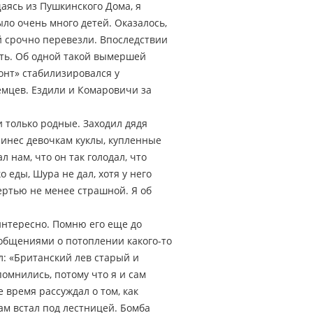
аясь из Пушкинского Дома, я
ло очень много детей. Оказалось,
й срочно перевезли. Впоследствии
ать. Об одной такой вымершей
онт» стабилизировался у
емцев. Ездили и Комаровичи за
и только родные. Заходил дядя
ринес девочкам куклы, купленные
 нам, что он так голодал, что
 еды, Шура не дал, хотя у него
ертью не менее страшной. Я об
интересно. Помню его еще до
ообщениями о потоплении какого-то
ал: «Британский лев старый и
помнились, потому что я и сам
 время рассуждал о том, как
ам встал под лестницей. Бомба