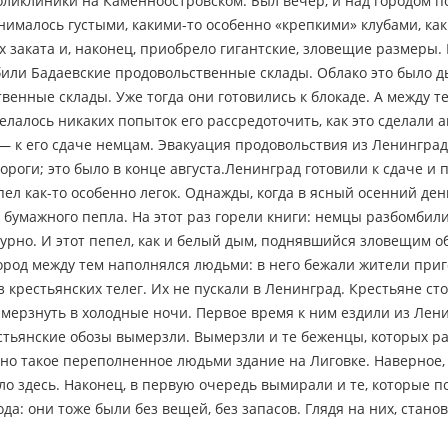
 поликлиники на Каменноостровском. Был вечер, и над городом 
днималось густыми, какими-то особенно «крепкими» клубами, ка
х заката и, наконец, приобрело гигантские, зловещие размеры.
или Бадаевские продовольственные склады. Облако это было 
венные склады. Уже тогда они готовились к блокаде. А между т
елалось никаких попыток его рассредоточить, как это сделали 
 — к его сдаче немцам. Эвакуация продовольствия из Ленинград
оги; это было в конце августа.Ленинград готовили к сдаче и п
ел как-то особенно легок. Однажды, когда в ясный осенний ден
бумажного пепла. На этот раз горели книги: немцы разбомбил
мурно. И этот пепел, как и белый дым, поднявшийся зловещим о
род между тем наполнялся людьми: в него бежали жители приг
крестьянских телег. Их не пускали в Ленинград. Крестьяне сто
ерзнуть в холодные ночи. Первое время к ним ездили из Ленин
рестьянские обозы вымерзли. Вымерзли и те беженцы, которых р
о такое переполненное людьми здание на Лиговке. Наверное, 
бло здесь. Наконец, в первую очередь вымирали и те, которые 
да: они тоже были без вещей, без запасов. Глядя на них, стан