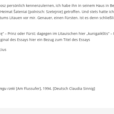
łosz persönlich kennenzulernen, ich habe ihn in seinem Haus in B
Heimat Šateniai [polnisch: Szetejnie] getroffen. Und stets hatte ic
tums Litauen vor mir. Genauer, einen Fürsten. Ist es denn schließl
ę“ – Prinz oder Fürst; dagegen im Litauischen hier „kunigaikštis“ – F
riginal des Essays hier ein Bezug zum Titel des Essays
cius
zegu rzeki
[Am Flussufer], 1994. [Deutsch Claudia Sinnig]