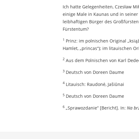
Ich hatte Gelegenheiten, Czesław Mi
einige Male in Kaunas und in seiner 
leibhaftigen Bürger des Großfürsten
Fürstentum?
1
Prinz: im polnischen Original „książ
Hamlet, „princas“); im litauischen O
2
Aus dem Polnischen von Karl Dede
3
Deutsch von Doreen Daume
4
Litauisch: Raudonė, Jašiūnai
5
Deutsch von Doreen Daume
6
„Sprawozdanie“ [Bericht]. In:
Na br