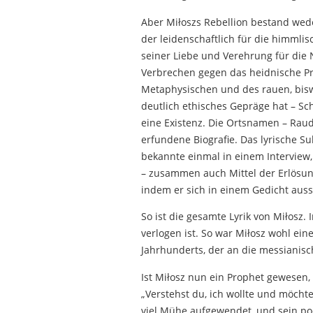
Aber Miłoszs Rebellion bestand wede
der leidenschaftlich für die himmli
seiner Liebe und Verehrung für die 
Verbrechen gegen das heidnische Pri
Metaphysischen und des rauen, biswe
deutlich ethisches Gepräge hat – 
eine Existenz. Die Ortsnamen – Rau
erfundene Biografie. Das lyrische Sub
bekannte einmal in einem Interview, 
– zusammen auch Mittel der Erlösun
indem er sich in einem Gedicht auss
So ist die gesamte Lyrik von Miłosz.
verlogen ist. So war Miłosz wohl ein
Jahrhunderts, der an die messianisc
Ist Miłosz nun ein Prophet gewesen,
„Verstehst du, ich wollte und möcht
viel Mühe aufgewendet, und sein po