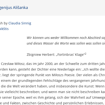
genijus Ališanka
ish by
Claudia Sinnig
ikštis
Wir können uns weder Willkommen noch Abschied sag
und dieses Wasser die Worte was sollen was sollen s
2
Zbigniew Herbert: „Fortinbras‘ Klage“
 Czesław Miłosz, das im Jahr 2000, an der Schwelle zum dritten Jah
den kann, gesteht der Dichter eine Niederlage ein: „Ich wollte die
ir, liegt der springende Punkt von Miłoszs Poesie. Der vielen als C
von einem der grundlegenden Fehlschläge des vergangenen Jahrhund
e, die die Welt verändert haben, und insbesondere die Kunst: Wenn 
e vielleicht beschreiben; und wenn man sie nicht beschreiben kan
e seiner Epoche, weil es ihm gelang, sich der Wahrheit auf Umweg
 und Fakten, zwischen Geschichte und persönlichen Erlebnissen,