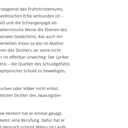
rotagonist des Frühchristentums,
heidnischen Erbe verbunden ist –
uld und die Schlangenjagd als
akteristische Weise die Ebenen des
menales Gedächtnis, das auch ein
erleihen ihnen so wie im Mythos
eln des Dichters, an seine nicht
s ist offenbar unwichtig: Der Lyriker
htnis – die Quellen des Schuldgefühls
aphysische) Schuld zu bewältigen,
schen oder Völker nicht erlöst,
 letzten Dichter des zwanzigsten
ew Herbert hat er einmal gesagt:
eint, eine Berufung. Dafür hat er
d dennoch scheint Miłosz im Laufe