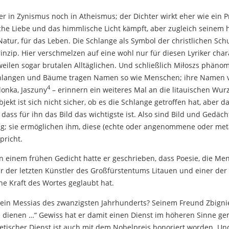
r in Zynismus noch in Atheismus; der Dichter wirkt eher wie ein P
sche Liebe und das himmlische Licht kämpft, aber zugleich seinem 
Natur, für das Leben. Die Schlange als Symbol der christlichen Sch
nzip. Hier verschmelzen auf eine wohl nur für diesen Lyriker char
ilen sogar brutalen Alltäglichen. Und schließlich Miłoszs phäno
Schlangen und Bäume tragen Namen so wie Menschen; ihre Namen v
4
donka, Jaszuny
– erinnern ein weiteres Mal an die litauischen Wurz
jekt ist sich nicht sicher, ob es die Schlange getroffen hat, aber da
dass für ihn das Bild das wichtigste ist. Also sind Bild und Gedäc
g; sie ermöglichen ihm, diese (echte oder angenommene oder met
pricht.
 In einem frühen Gedicht hatte er geschrieben, dass Poesie, die Men
er der letzten Künstler des Großfürstentums Litauen und einer der
he Kraft des Wortes geglaubt hat.
 ein Messias des zwanzigsten Jahrhunderts? Seinem Freund Zbigni
e dienen …“ Gewiss hat er damit einen Dienst im höheren Sinne gem
etischer Dienst ist auch mit dem Nobelpreis honoriert worden. Un