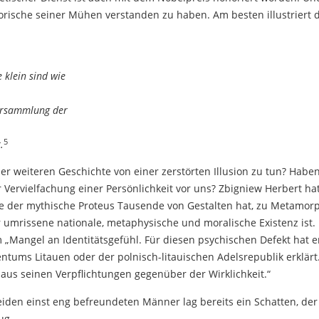
sorische seiner Mühen verstanden zu haben. Am besten illustriert 
e klein sind wie
Versammlung der
5
.
ner weiteren Geschichte von einer zerstörten Illusion zu tun? Haben
er Vervielfachung einer Persönlichkeit vor uns? Zbigniew Herbert ha
ie der mythische Proteus Tausende von Gestalten hat, zu Metamorph
r umrissene nationale, metaphysische und moralische Existenz ist
em „Mangel an Identitätsgefühl. Für diesen psychischen Defekt hat 
tums Litauen oder der polnisch-litauischen Adelsrepublik erklärt. 
h aus seinen Verpflichtungen gegenüber der Wirklichkeit.“
eiden einst eng befreundeten Männer lag bereits ein Schatten, d
ug.