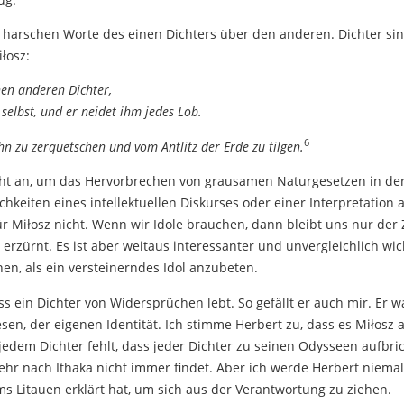
ie harschen Worte des einen Dichters über den anderen. Dichter s
łosz:
nen anderen Dichter,
 selbst, und er neidet ihm jedes Lob.
6
ihn zu zerquetschen und vom Antlitz der Erde zu tilgen.
cht an, um das Hervorbrechen von grausamen Naturgesetzen in de
keiten eines intellektuellen Diskurses oder einer Interpretation au
ür Miłosz nicht. Wenn wir Idole brauchen, dann bleibt uns nur der
 erzürnt. Es ist aber weitaus interessanter und unvergleichlich wi
n, als ein versteinerndes Idol anzubeten.
ass ein Dichter von Widersprüchen lebt. So gefällt er auch mir. Er
en, der eigenen Identität. Ich stimme Herbert zu, dass es Miłosz 
l jedem Dichter fehlt, dass jeder Dichter zu seinen Odysseen aufbr
kehr nach Ithaka nicht immer findet. Aber ich werde Herbert niema
 Litauen erklärt hat, um sich aus der Verantwortung zu ziehen.