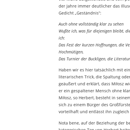
der Jahre immer deutlicher das Illu
Gedicht „Geständnis“:
Auch ohne vollständig klar zu sehen
Wußte ich, was für diejenigen bleibt, di
ich:
Das Fest der kurzen Hoffnungen, die 
Hochmütigen,
Das Turnier der Buckligen, die Literatur
Haben wir es hier tatsächlich mit ei
literarischen Trick, die Spaltung od
geäußert und erklärt, dass Miłosz w
er ein gespaltener Mensch ohne kla
Miłosz, so Herbert, besteht in sein
sich zu einem Bürger des Großfürsten
vorteilhaft und entlässt ihn zugleic
Nota bene, auf der Beziehung der b
kategorischen Ton von Herbert beitr