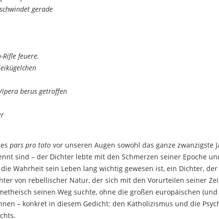
rschwindet gerade
Rifle feuere.
Bleikügelchen
Vipera berus getroffen
er
des
pars pro toto
vor unseren Augen sowohl das ganze zwanzigste Ja
rennt sind – der Dichter lebte mit den Schmerzen seiner Epoche u
 die Wahrheit sein Leben lang wichtig gewesen ist, ein Dichter, de
ter von rebellischer Natur, der sich mit den Vorurteilen seiner Zeit
ometheisch seinen Weg suchte, ohne die großen europäischen (un
nen – konkret in diesem Gedicht: den Katholizismus und die Psych
chts.