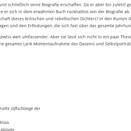
und schließlich seine Biografie erschaffen. Da er aber bis zuletzt g
zte er sich in dem erwähnten Buch rückhaltlos von der Biografie ab,
schaft dieses kritischen und rebellischen Dichters? In den Ruinen 
agen und den Erfindungen, die sich fast über das gesamte Jahrhun
gewiss weit umfassender. Aber sie lässt sich nicht in ein paar The
ine gesamte Lyrik Momentaufnahme des Daseins und Selbstporträt z
ollte Giftschlange der
ktion.
 Jaszuny