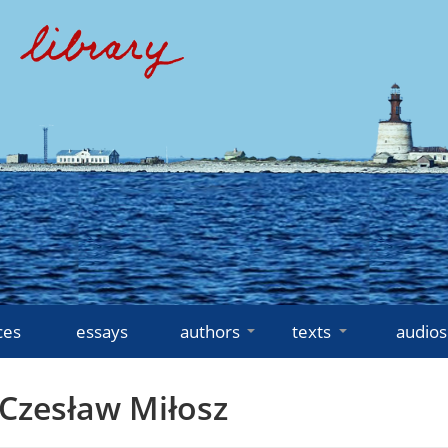
ces
essays
authors
texts
audios
 Czesław Miłosz