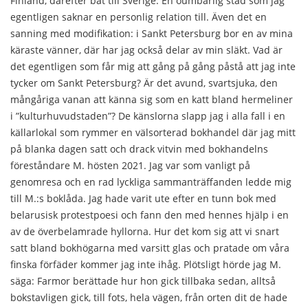
Finland, därefter båt till Sverige. En oumbärlig stad som jag
egentligen saknar en personlig relation till. Även det en
sanning med modifikation: i Sankt Petersburg bor en av mina
käraste vänner, där har jag också delar av min släkt. Vad är
det egentligen som får mig att gång på gång påstå att jag inte
tycker om Sankt Petersburg? Är det avund, svartsjuka, den
mångåriga vanan att känna sig som en katt bland hermeliner
i ”kulturhuvudstaden”? De känslorna slapp jag i alla fall i en
källarlokal som rymmer en välsorterad bokhandel där jag mitt
på blanka dagen satt och drack vitvin med bokhandelns
föreståndare M. hösten 2021. Jag var som vanligt på
genomresa och en rad lyckliga sammanträffanden ledde mig
till M.:s boklåda. Jag hade varit ute efter en tunn bok med
belarusisk protestpoesi och fann den med hennes hjälp i en
av de överbelamrade hyllorna. Hur det kom sig att vi snart
satt bland bokhögarna med varsitt glas och pratade om våra
finska förfäder kommer jag inte ihåg. Plötsligt hörde jag M.
säga: Farmor berättade hur hon gick tillbaka sedan, alltså
bokstavligen gick, till fots, hela vägen, från orten dit de hade