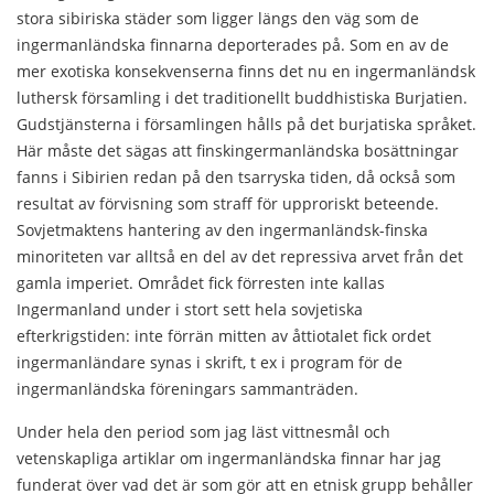
stora sibiriska städer som ligger längs den väg som de
ingermanländska finnarna deporterades på. Som en av de
mer exotiska konsekvenserna finns det nu en ingermanländsk
luthersk församling i det traditionellt buddhistiska Burjatien.
Gudstjänsterna i församlingen hålls på det burjatiska språket.
Här måste det sägas att finskingermanländska bosättningar
fanns i Sibirien redan på den tsarryska tiden, då också som
resultat av förvisning som straff för upproriskt beteende.
Sovjetmaktens hantering av den ingermanländsk-finska
minoriteten var alltså en del av det repressiva arvet från det
gamla imperiet. Området fick förresten inte kallas
Ingermanland under i stort sett hela sovjetiska
efterkrigstiden: inte förrän mitten av åttiotalet fick ordet
ingermanländare synas i skrift, t ex i program för de
ingermanländska föreningars sammanträden.
Under hela den period som jag läst vittnesmål och
vetenskapliga artiklar om ingermanländska finnar har jag
funderat över vad det är som gör att en etnisk grupp behåller