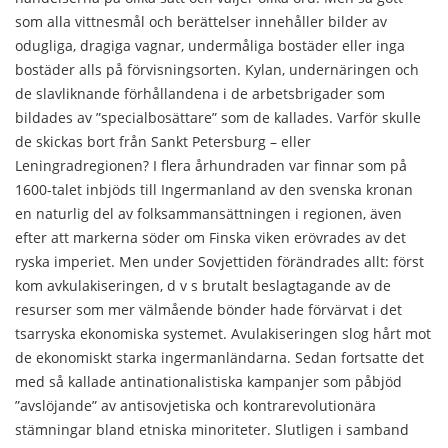
som alla vittnesmål och berättelser innehåller bilder av
odugliga, dragiga vagnar, undermåliga bostäder eller inga
bostäder alls på förvisningsorten. Kylan, undernäringen och
de slavliknande förhållandena i de arbetsbrigader som
bildades av ”specialbosättare” som de kallades. Varför skulle
de skickas bort från Sankt Petersburg – eller
Leningradregionen? I flera århundraden var finnar som på
1600-talet inbjöds till Ingermanland av den svenska kronan
en naturlig del av folksammansättningen i regionen, även
efter att markerna söder om Finska viken erövrades av det
ryska imperiet. Men under Sovjettiden förändrades allt: först
kom avkulakiseringen, d v s brutalt beslagtagande av de
resurser som mer välmående bönder hade förvärvat i det
tsarryska ekonomiska systemet. Avulakiseringen slog hårt mot
de ekonomiskt starka ingermanländarna. Sedan fortsatte det
med så kallade antinationalistiska kampanjer som påbjöd
”avslöjande” av antisovjetiska och kontrarevolutionära
stämningar bland etniska minoriteter. Slutligen i samband