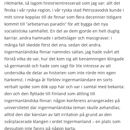
riktmärke, så lagom historieintresserad som jag var: allt det
finska i vår ryska region, i vår ryska stad Petrozavodsk kunde i
mitt sinne kopplas till de finnar som flera decennier tidigare
kommit till ”arbetarnas paradis” för att bygga det nya
socialistiska samhället. En del av dem gjorde en helt duglig
karriär, andra hamnade i arbetsläger och massgravar; i
många fall skedde först det ena, sedan det andra.
Ingermanländska finnar nämndes sällan, jag hade svårt att
förstå vilka de var, hur det kom sig att benämningen klingade
så germanskt och hade som sagt för lite intresse av att
undersöka de delar av historien som inte rörde min egen
härkomst. I många år förblev ingermanländare en sorts
verbalt spöke som dök upp här och var i samtal med bekanta:
den och den flyttade till Finland som ättling till
ingermanländska finnar; någon konferens arrangerades på
universitetet där ingermanländska teman skulle avhandlas;
alltid den där känslan av lätt irritation på grund av den
svårplacerade klangen i ordet Ingermanland – en plats som
dessutom inte fanns på någon karta.