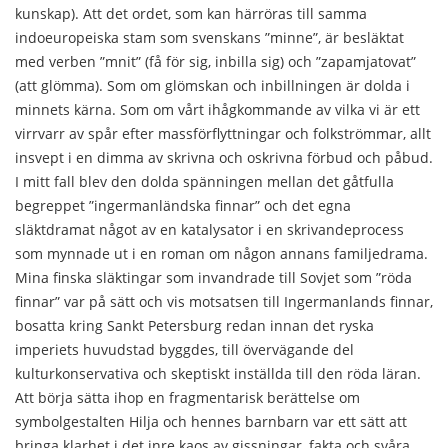
kunskap). Att det ordet, som kan härröras till samma
indoeuropeiska stam som svenskans ”minne”, är besläktat
med verben ”mnit” (få för sig, inbilla sig) och ”zapamjatovat”
(att glömma). Som om glömskan och inbillningen är dolda i
minnets kärna. Som om vårt ihågkommande av vilka vi är ett
virrvarr av spår efter massförflyttningar och folkströmmar, allt
insvept i en dimma av skrivna och oskrivna förbud och påbud.
I mitt fall blev den dolda spänningen mellan det gåtfulla
begreppet ”ingermanländska finnar” och det egna
släktdramat något av en katalysator i en skrivandeprocess
som mynnade ut i en roman om någon annans familjedrama.
Mina finska släktingar som invandrade till Sovjet som ”röda
finnar” var på sätt och vis motsatsen till Ingermanlands finnar,
bosatta kring Sankt Petersburg redan innan det ryska
imperiets huvudstad byggdes, till övervägande del
kulturkonservativa och skeptiskt inställda till den röda läran.
Att börja sätta ihop en fragmentarisk berättelse om
symbolgestalten Hilja och hennes barnbarn var ett sätt att
bringa klarhet i det inre kaos av gissningar, fakta och svåra