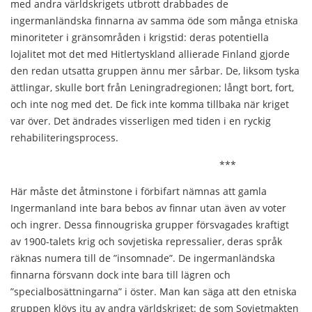
med andra världskrigets utbrott drabbades de
ingermanländska finnarna av samma öde som många etniska
minoriteter i gränsområden i krigstid: deras potentiella
lojalitet mot det med Hitlertyskland allierade Finland gjorde
den redan utsatta gruppen ännu mer sårbar. De, liksom tyska
ättlingar, skulle bort från Leningradregionen; långt bort, fort,
och inte nog med det. De fick inte komma tillbaka när kriget
var över. Det ändrades visserligen med tiden i en ryckig
rehabiliteringsprocess.
***
Här måste det åtminstone i förbifart nämnas att gamla
Ingermanland inte bara bebos av finnar utan även av voter
och ingrer. Dessa finnougriska grupper försvagades kraftigt
av 1900-talets krig och sovjetiska repressalier, deras språk
räknas numera till de ”insomnade”. De ingermanländska
finnarna försvann dock inte bara till lägren och
”specialbosättningarna” i öster. Man kan säga att den etniska
gruppen klövs itu av andra världskriget: de som Sovjetmakten