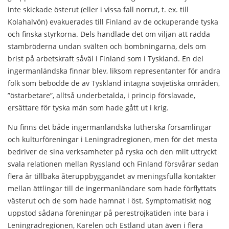
inte skickade österut (eller i vissa fall norrut, t. ex. till
Kolahalvön) evakuerades till Finland av de ockuperande tyska
och finska styrkorna. Dels handlade det om viljan att rädda
stambröderna undan svälten och bombningarna, dels om
brist på arbetskraft såväl i Finland som i Tyskland. En del
ingermanländska finnar blev, liksom representanter för andra
folk som bebodde de av Tyskland intagna sovjetiska områden,
”östarbetare”, alltså underbetalda, i princip förslavade,
ersättare för tyska män som hade gått ut i krig.
Nu finns det både ingermanländska lutherska församlingar
och kulturföreningar i Leningradregionen, men för det mesta
bedriver de sina verksamheter på ryska och den milt uttryckt
svala relationen mellan Ryssland och Finland försvårar sedan
flera år tillbaka återuppbyggandet av meningsfulla kontakter
mellan ättlingar till de ingermanländare som hade förflyttats
västerut och de som hade hamnat i öst. Symptomatiskt nog
uppstod sådana föreningar på perestrojkatiden inte bara i
Leningradregionen, Karelen och Estland utan även i flera