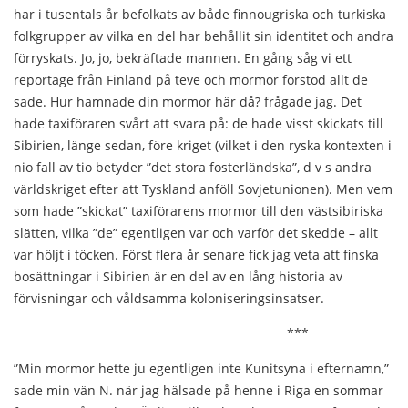
har i tusentals år befolkats av både finnougriska och turkiska
folkgrupper av vilka en del har behållit sin identitet och andra
förryskats. Jo, jo, bekräftade mannen. En gång såg vi ett
reportage från Finland på teve och mormor förstod allt de
sade. Hur hamnade din mormor här då? frågade jag. Det
hade taxiföraren svårt att svara på: de hade visst skickats till
Sibirien, länge sedan, före kriget (vilket i den ryska kontexten i
nio fall av tio betyder ”det stora fosterländska”, d v s andra
världskriget efter att Tyskland anföll Sovjetunionen). Men vem
som hade ”skickat” taxiförarens mormor till den västsibiriska
slätten, vilka ”de” egentligen var och varför det skedde – allt
var höljt i töcken. Först flera år senare fick jag veta att finska
bosättningar i Sibirien är en del av en lång historia av
förvisningar och våldsamma koloniseringsinsatser.
***
”Min mormor hette ju egentligen inte Kunitsyna i efternamn,”
sade min vän N. när jag hälsade på henne i Riga en sommar