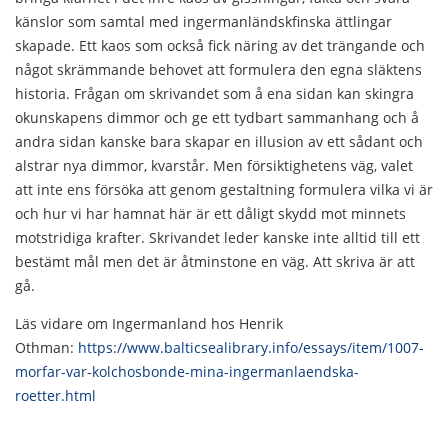
känslor som samtal med ingermanländskfinska ättlingar
skapade. Ett kaos som också fick näring av det trängande och
något skrämmande behovet att formulera den egna släktens
historia. Frågan om skrivandet som å ena sidan kan skingra
okunskapens dimmor och ge ett tydbart sammanhang och å
andra sidan kanske bara skapar en illusion av ett sådant och
alstrar nya dimmor, kvarstår. Men försiktighetens väg, valet
att inte ens försöka att genom gestaltning formulera vilka vi är
och hur vi har hamnat här är ett dåligt skydd mot minnets
motstridiga krafter. Skrivandet leder kanske inte alltid till ett
bestämt mål men det är åtminstone en väg. Att skriva är att
gå.
Läs vidare om Ingermanland hos Henrik
Othman:
https://www.balticsealibrary.info/essays/item/1007-
morfar-var-kolchosbonde-mina-ingermanlaendska-
roetter.html