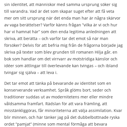
sin identitet, att människor med samma ursprung söker sig
till varandra. Vad är det som skapar suget efter att få veta
mer om sitt ursprung när det enda man har är några skärvor
av vaga berättelser? Varför känns frågan ”vilka är vi och hur
har vi hamnat här” som den enda legitima anledningen att
skriva, att berätta – och varför tar det emot så när man
försöker? Delvis för att befria mig från de frågorna började jag
skriva på texter som blev grunden till romanen Hilja går, en
bok som handlar om det virrvarr av motstridiga känslor och
idéer som ättlingar till överlevande kan tvingas – och ibland
tvingar sig själva – att leva i.
Det tar emot att tänka på bevarande av identitet som en
konserverande verksamhet. Språk glöms bort, seder och
traditioner suddas ut av modernitetens mer eller mindre
våldsamma framfart. Rädslan för att vara främling, att
misstänkliggöras, får minoriteterna att välja assimilation. Kvar
blir minnen, och här tänker jag på det dubbelbottnade ryska
ordet ”pamjat” (minne som mental förmåga att bevara