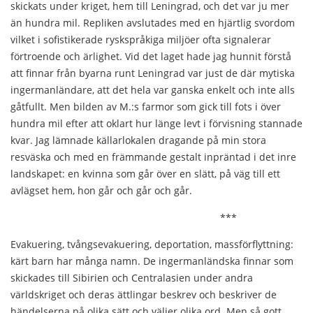
skickats under kriget, hem till Leningrad, och det var ju mer
än hundra mil. Repliken avslutades med en hjärtlig svordom
vilket i sofistikerade ryskspråkiga miljöer ofta signalerar
förtroende och ärlighet. Vid det laget hade jag hunnit förstå
att finnar från byarna runt Leningrad var just de där mytiska
ingermanländare, att det hela var ganska enkelt och inte alls
gåtfullt. Men bilden av M.:s farmor som gick till fots i över
hundra mil efter att oklart hur länge levt i förvisning stannade
kvar. Jag lämnade källarlokalen dragande på min stora
resväska och med en främmande gestalt inpräntad i det inre
landskapet: en kvinna som går över en slätt, på väg till ett
avlägset hem, hon går och går och går.
***
Evakuering, tvångsevakuering, deportation, massförflyttning:
kärt barn har många namn. De ingermanländska finnar som
skickades till Sibirien och Centralasien under andra
världskriget och deras ättlingar beskrev och beskriver de
händelserna på olika sätt och väljer olika ord. Men så gott