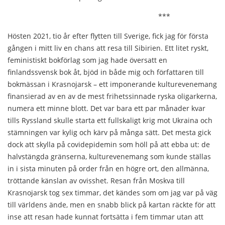
***
Hösten 2021, tio år efter flytten till Sverige, fick jag för första
gången i mitt liv en chans att resa till Sibirien. Ett litet ryskt,
feministiskt bokförlag som jag hade översatt en
finlandssvensk bok åt, bjöd in både mig och författaren till
bokmässan i Krasnojarsk – ett imponerande kulturevenemang
finansierad av en av de mest frihetssinnade ryska oligarkerna,
numera ett minne blott. Det var bara ett par månader kvar
tills Ryssland skulle starta ett fullskaligt krig mot Ukraina och
stämningen var kylig och kärv på många sätt. Det mesta gick
dock att skylla på covidepidemin som höll på att ebba ut: de
halvstängda gränserna, kulturevenemang som kunde ställas
in i sista minuten på order från en högre ort, den allmänna,
tröttande känslan av ovisshet. Resan från Moskva till
Krasnojarsk tog sex timmar, det kändes som om jag var på väg
till världens ände, men en snabb blick på kartan räckte för att
inse att resan hade kunnat fortsätta i fem timmar utan att