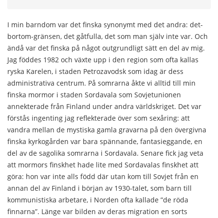
I min barndom var det finska synonymt med det andra: det-
bortom-gränsen, det gåtfulla, det som man själv inte var. Och
ändå var det finska på något outgrundligt sätt en del av mig.
Jag föddes 1982 och växte upp i den region som ofta kallas
ryska Karelen, i staden Petrozavodsk som idag är dess
administrativa centrum. På somrarna åkte vi alltid till min
finska mormor i staden Sordavala som Sovjetunionen
annekterade från Finland under andra världskriget. Det var
förstås ingenting jag reflekterade över som sexåring: att
vandra mellan de mystiska gamla gravarna på den övergivna
finska kyrkogården var bara spännande, fantasieggande, en
del av de sagolika somrarna i Sordavala. Senare fick jag veta
att mormors finskhet hade lite med Sordavalas finskhet att
göra: hon var inte alls född där utan kom till Sovjet från en
annan del av Finland i början av 1930-talet, som barn till
kommunistiska arbetare, i Norden ofta kallade ”de röda
finnarna”. Länge var bilden av deras migration en sorts