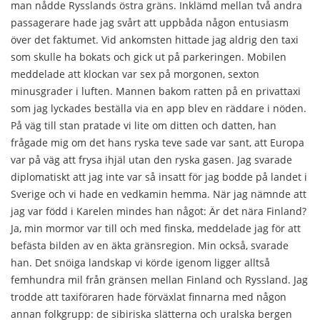
man nådde Rysslands östra gräns. Inklämd mellan två andra
passagerare hade jag svårt att uppbåda någon entusiasm
över det faktumet. Vid ankomsten hittade jag aldrig den taxi
som skulle ha bokats och gick ut på parkeringen. Mobilen
meddelade att klockan var sex på morgonen, sexton
minusgrader i luften. Mannen bakom ratten på en privattaxi
som jag lyckades beställa via en app blev en räddare i nöden.
På väg till stan pratade vi lite om ditten och datten, han
frågade mig om det hans ryska teve sade var sant, att Europa
var på väg att frysa ihjäl utan den ryska gasen. Jag svarade
diplomatiskt att jag inte var så insatt för jag bodde på landet i
Sverige och vi hade en vedkamin hemma. När jag nämnde att
jag var född i Karelen mindes han något: Är det nära Finland?
Ja, min mormor var till och med finska, meddelade jag för att
befästa bilden av en äkta gränsregion. Min också, svarade
han. Det snöiga landskap vi körde igenom ligger alltså
femhundra mil från gränsen mellan Finland och Ryssland. Jag
trodde att taxiföraren hade förväxlat finnarna med någon
annan folkgrupp: de sibiriska slätterna och uralska bergen