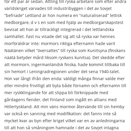
för ett par år sedan. Ättling till ryska arbetare som efter andra
världskriget värvades till industribyggen i det av Sovjet
”befriade” Lettland är hon numera en ”naturaliserad” lettisk
medborgare, d v s en som med hjälp av medborgarskapstest
bevisat att hon är tillräckligt integrerad i det lettländska
samhället. Fast nu visade det sig att så ryska var hennes
morföräldrar inte: mormors riktiga efternamn hade varit
Näätänen vilket ”översattes” till ryska som Kunitsyna (finskans
näätä betyder mård liksom ryskans kunitsa). Det skedde efter
att mormorn, ingermanländsk finska, hade kommit tillbaka till
sin hemort i Leningradregionen under det sena 1940-talet.
Hon var långt ifrån den enda: väldigt många finnar valde mer
eller mindre frivilligt att byta både förnamn och efternamn till
mer ryskklingande för att slippa bli förknippade med
gårdagens fiender, det Finland som ingått en allians med
Hitlertyskland. Att min väns mormor återvände till sin hemby
var också en sanning med modifikation: det fanns inte så
mycket kvar av byn efter kriget vilket var en av anledningarna
till att hon så småningom hamnade i det av Sovjet intagna