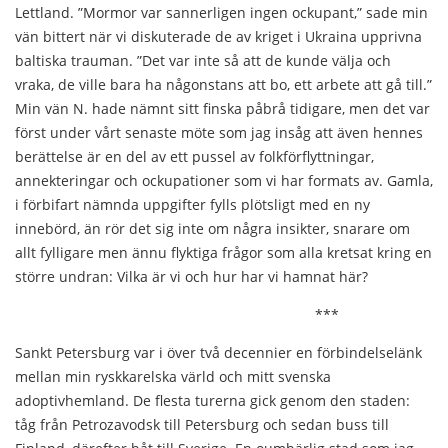
Lettland. ”Mormor var sannerligen ingen ockupant,” sade min
vän bittert när vi diskuterade de av kriget i Ukraina upprivna
baltiska trauman. ”Det var inte så att de kunde välja och
vraka, de ville bara ha någonstans att bo, ett arbete att gå till.”
Min vän N. hade nämnt sitt finska påbrå tidigare, men det var
först under vårt senaste möte som jag insåg att även hennes
berättelse är en del av ett pussel av folkförflyttningar,
annekteringar och ockupationer som vi har formats av. Gamla,
i förbifart nämnda uppgifter fylls plötsligt med en ny
innebörd, än rör det sig inte om några insikter, snarare om
allt fylligare men ännu flyktiga frågor som alla kretsat kring en
större undran: Vilka är vi och hur har vi hamnat här?
***
Sankt Petersburg var i över två decennier en förbindelselänk
mellan min ryskkarelska värld och mitt svenska
adoptivhemland. De flesta turerna gick genom den staden:
tåg från Petrozavodsk till Petersburg och sedan buss till