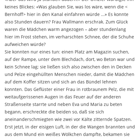
keines Blickes: «Was glauben Sie, was los wäre, wenn die <
Bernhoff> hier in den Kanal einfahren würde ...» Es konnte
also Stunden dauern? Frau Wallmann er­schrak. Zum Glück
waren die Mädchen warm angezo­gen – aber stundenlang
hier im Frost stehen, im ver­harschten Schnee, der die Schuhe
aufweichen würde?
Sie konnten nur eines tun: einen Platz am Magazin suchen,
auf der Rampe, unter dem Blechdach, dort, wo Beton war und
kein Schnee lag; sie ließen sich also zwi­schen den in Decken
und Pelze eingehüllten Menschen nieder, damit die Mädchen
auf dem Koffer sitzen und sich an das Bündel lehnen
konnten. Das Geflüster einer Frau in rotbraunem Pelz, die mit
weitaufgerissenen Augen in das Feuer auf der anderen
Straßenseite starrte und neben Eva und Maria zu beten
begann, er­schreckte die beiden so, daß sie sich
aneinanderschmiegten wie zwei vor Kälte zitternde Spatzen.
Erst jetzt, in der eisigen Luft, in der die Wangen brannten und
aus dem Mund ein weißes Wölkchen dampfte, be­kamen sie