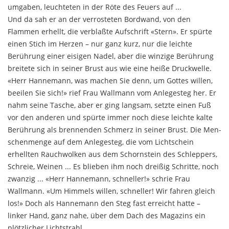
umga­ben, leuchteten in der Röte des Feuers auf ...
Und da sah er an der verrosteten Bordwand, von den
Flammen erhellt, die verblaßte Aufschrift «Stern». Er spürte
einen Stich im Herzen – nur ganz kurz, nur die leichte
Berührung einer eisigen Nadel, aber die winzige Berührung
breitete sich in seiner Brust aus wie eine heiße Druckwelle.
«Herr Hannemann, was machen Sie denn, um Gottes willen,
beeilen Sie sich!» rief Frau Wallmann vom Anlegesteg her. Er
nahm seine Tasche, aber er ging langsam, setzte einen Fuß
vor den anderen und spürte immer noch diese leichte kalte
Berührung als brennenden Schmerz in seiner Brust. Die Men­
schenmenge auf dem Anlegesteg, die vom Lichtschein
erhellten Rauchwolken aus dem Schornstein des Schleppers,
Schreie, Weinen ... Es blieben ihm noch dreißig Schritte, noch
zwanzig ... «Herr Hannemann, schneller!» schrie Frau
Wallmann. «Um Himmels wil­len, schneller! Wir fahren gleich
los!» Doch als Hanne­mann den Steg fast erreicht hatte –
linker Hand, ganz nahe, über dem Dach des Magazins ein
plötzlicher Lichtstrahl...