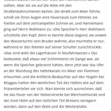
sollten. Aber als sie auf die Allee mit den
Straßenbahnschienen kamen, die direkt zum Meer führte,
schoß vor ihren Augen eine Feuersäule zum Himmel, sie
hielten auf dem zertrampelten Schnee an, und Hannemann
ging auf Herrn Wallmann zu: «Die Speicher?» Herr Wallmann
schüttelte den Kopf, denn er kannte diese Gegend, wo unweit
des Was­serturms sein Bruder wohnte, also murmelte er nur,
während er den Riemen auf seiner Schulter zurecht­rückte:
«Das sind wohl die Lagerhäuser in Neufahr­wasser.» Das
bedeutete, daß etwas viel Schlimmeres im Gange war, als
wenn die Speicher gebrannt hätten, denn jetzt war das Ufer
an der Mündung des Hafenkanals ins Meer von Flammen
erleuchtet, und die Artillerie-Beob­achter auf den Hügeln bei
Müggau hatten den west­lichen Teil des Hafens wie auf dem
Präsentierteller vor sich. Man konnte sich ausrechnen, daß
sie das Feuer von der Nebenstrecke bei Weichselmünde und
der Insel Holm auf den östlichen Teil Brösens verlagern
würden, dann auf den Wald und die Westerplatte.