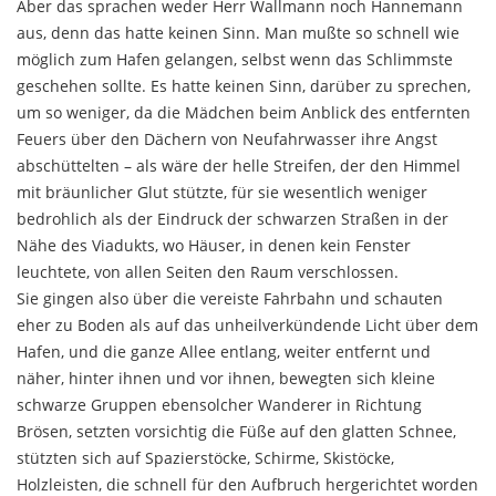
Aber das sprachen weder Herr Wallmann noch Han­nemann
aus, denn das hatte keinen Sinn. Man mußte so schnell wie
möglich zum Hafen gelangen, selbst wenn das Schlimmste
geschehen sollte. Es hatte keinen Sinn, darüber zu sprechen,
um so weniger, da die Mädchen beim Anblick des entfernten
Feuers über den Dächern von Neufahrwasser ihre Angst
abschüttelten – als wäre der helle Streifen, der den Himmel
mit bräun­licher Glut stützte, für sie wesentlich weniger
bedroh­lich als der Eindruck der schwarzen Straßen in der
Nähe des Viadukts, wo Häuser, in denen kein Fenster
leuchtete, von allen Seiten den Raum verschlossen.
Sie gingen also über die vereiste Fahrbahn und schauten
eher zu Boden als auf das unheilverkündende Licht über dem
Hafen, und die ganze Allee entlang, weiter entfernt und
näher, hinter ihnen und vor ihnen, bewegten sich kleine
schwarze Gruppen ebensolcher Wanderer in Richtung
Brösen, setzten vorsichtig die Füße auf den glatten Schnee,
stützten sich auf Spazier­stöcke, Schirme, Skistöcke,
Holzleisten, die schnell für den Aufbruch hergerichtet worden