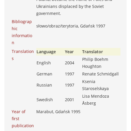
Ukrainians displaced by the Soviet
government.
Bibliograp
słowo/obraz/terytoria, Gdańsk 1997
hic
informatio
n
Translation
Language
Year
Translator
s
Philip Boehm
English
2004
Houghton
German
1997
Renate Schmidgall
Ksenia
Russian
1997
Staroselskaya
Lisa Mendoza
Swedish
2001
Åsberg
Year of
Marabut, Gdańsk 1995
first
publication