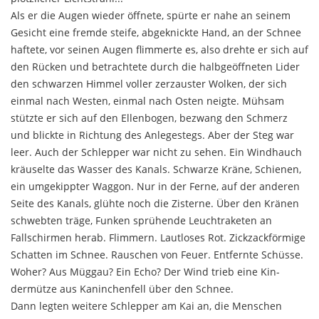
Als er die Augen wieder öffnete, spürte er nahe an seinem
Gesicht eine fremde steife, abgeknickte Hand, an der Schnee
haftete, vor seinen Augen flimmerte es, also drehte er sich auf
den Rücken und betrachtete durch die halbgeöffneten Lider
den schwarzen Himmel voller zerzauster Wolken, der sich
einmal nach We­sten, einmal nach Osten neigte. Mühsam
stützte er sich auf den Ellenbogen, bezwang den Schmerz
und blickte in Richtung des Anlegestegs. Aber der Steg war
leer. Auch der Schlepper war nicht zu sehen. Ein Windhauch
kräuselte das Wasser des Kanals. Schwarze Kräne, Schienen,
ein umgekippter Waggon. Nur in der Ferne, auf der anderen
Seite des Kanals, glühte noch die Zisterne. Über den Kränen
schwebten träge, Funken sprühende Leuchtraketen an
Fallschirmen herab. Flimmern. Lautloses Rot. Zickzackförmige
Schatten im Schnee. Rauschen von Feuer. Entfernte Schüsse.
Wo­her? Aus Müggau? Ein Echo? Der Wind trieb eine Kin­
dermütze aus Kaninchenfell über den Schnee.
Dann legten weitere Schlepper am Kai an, die Men­schen