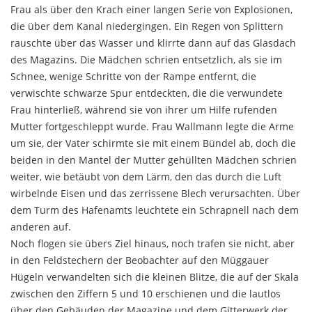
Frau als über den Krach einer langen Serie von Explosionen,
die über dem Kanal niedergingen. Ein Regen von Split­tern
rauschte über das Wasser und klirrte dann auf das Glasdach
des Magazins. Die Mädchen schrien entsetz­lich, als sie im
Schnee, wenige Schritte von der Rampe entfernt, die
verwischte schwarze Spur entdeckten, die die verwundete
Frau hinterließ, während sie von ihrer um Hilfe rufenden
Mutter fortgeschleppt wurde. Frau Wallmann legte die Arme
um sie, der Vater schirmte sie mit einem Bündel ab, doch die
beiden in den Mantel der Mutter gehüllten Mädchen schrien
weiter, wie be­täubt von dem Lärm, den das durch die Luft
wirbelnde Eisen und das zerrissene Blech verursachten. Über
dem Turm des Hafenamts leuchtete ein Schrapnell nach dem
anderen auf.
Noch flogen sie übers Ziel hinaus, noch trafen sie nicht, aber
in den Feldstechern der Beobachter auf den Müggauer
Hügeln verwandelten sich die kleinen Blitze, die auf der Skala
zwischen den Ziffern 5 und 10 erschienen und die lautlos
über den Gebäuden der Ma­gazine und dem Gitterwerk der