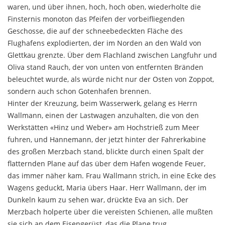
waren, und über ih­nen, hoch, hoch oben, wiederholte die
Finsternis mo­noton das Pfeifen der vorbeifliegenden
Geschosse, die auf der schneebedeckten Fläche des
Flughafens explo­dierten, der im Norden an den Wald von
Glettkau grenzte. Über dem Flachland zwischen Langfuhr und
Oliva stand Rauch, der von unten von entfernten Brän­den
beleuchtet wurde, als würde nicht nur der Osten von Zoppot,
sondern auch schon Gotenhafen brennen.
Hinter der Kreuzung, beim Wasserwerk, gelang es Herrn
Wallmann, einen der Lastwagen anzuhalten, die von den
Werkstätten «Hinz und Weber» am Hochstrieß zum Meer
fuhren, und Hannemann, der jetzt hinter der Fahrerkabine
des großen Merzbach stand, blickte durch einen Spalt der
flatternden Plane auf das über dem Hafen wogende Feuer,
das immer näher kam. Frau Wallmann strich, in eine Ecke des
Wagens ge­duckt, Maria übers Haar. Herr Wallmann, der im
Dun­keln kaum zu sehen war, drückte Eva an sich. Der
Merzbach holperte über die vereisten Schienen, alle mußten
sie sich an dem Eisengerüst, das die Plane trug,