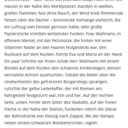
Häuser in der Nähe des Marktplatzes stan­den in weißen,
grellen Flammen, fast ohne Rauch, der Wind trieb flimmernde
Fetzen über die Dächer – brennende Vorhänge vielleicht, die
ein Luftzug vom Fen­ster gerissen hatte, oder große
Papierstücke inmitten wirbelnder Funken. Frau Wallmann, in
offenem Man­tel, mit der Pelzmütze, die hinten mit einer
silbernen Nadel an den Haaren festgesteckt war, den
Rucksack auf dem Rücken, führte Eva und Maria an der Hand.
Ein paar Schritte vor ihnen schob Herr Wallmann mit einem
Bündel auf dem Rücken den schweren Kinder­wagen, dessen
verrostete Achsen quietschten. Sobald die Räder über die
Unebenheiten des gefrorenen Bür­gersteigs sprangen,
rutschte der gelbe Lederkoffer, der mit Riemen am
Fahrgestell festgezurrt war, hin und her. Auf der rechten
Seite, unten, hinter dem Gitter des Viadukts, auf der freien
Fläche in der Nähe der Station, funkelten rötlich die Gleise
der Bahnstrecke von Danzig nach Zoppot. Bei der Rampe,
neben einem schwar­zen Bombentrichter, ragten