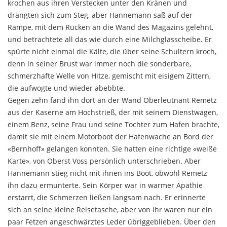
krochen aus ihren Verstecken unter den Kränen und
drängten sich zum Steg, aber Hannemann saß auf der
Rampe, mit dem Rücken an die Wand des Magazins gelehnt,
und betrachtete all das wie durch eine Milch­glasscheibe. Er
spürte nicht einmal die Kälte, die über seine Schultern kroch,
denn in seiner Brust war immer noch die sonderbare,
schmerzhafte Welle von Hitze, gemischt mit eisigem Zittern,
die aufwogte und wieder abebbte.
Gegen zehn fand ihn dort an der Wand Oberleutnant Remetz
aus der Kaserne am Hochstrieß, der mit seinem Dienstwagen,
einem Benz, seine Frau und seine Toch­ter zum Hafen brachte,
damit sie mit einem Motorboot der Hafenwache an Bord der
«Bernhoff» gelangen konnten. Sie hatten eine richtige «weiße
Karte», von Oberst Voss persönlich unterschrieben. Aber
Hanne­mann stieg nicht mit ihnen ins Boot, obwohl Remetz
ihn dazu ermunterte. Sein Körper war in warmer Apa­thie
erstarrt, die Schmerzen ließen langsam nach. Er erinnerte
sich an seine kleine Reisetasche, aber von ihr waren nur ein
paar Fetzen angeschwärztes Leder übrig­geblieben. Über den