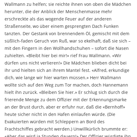
Wallmann zu helfen; sie reichte ihnen von oben die Mädchen
herunter, die der Anblick der Men­schenmasse mehr
erschreckte als das wogende Feuer auf der anderen
Straßenseite, wo über einem gespreng­ten Dach Funken
tanzten. Der Gestank von brennen­dem Öl, gemischt mit dem
süßlich-faden Geruch von Ruß, war so ekelhaft, daß sie sich –
mit den Fingern in den Wollhandschuhen – sofort die Nasen
zuhielten. «Bleibt hier bei mir!» rief Frau Wallmann. «Wir
dürfen uns nicht verlieren!» Die Mädchen blieben dicht bei
ihr und hielten sich an ihrem Mantel fest. «Alfred, erkundige
dich, wie lange wir hier warten müssen.» Herr Wallmann
wollte sich auf den Weg zum Tor ma­chen, doch Hannemann
hielt ihn zurück. «Bleiben Sie hier.» Er schlug sich durch die
frierende Menge zu dem Offizier mit der Erkennungsmarke
an der Brust durch, aber er erfuhr nur, daß die «Bernhoff»
heute sicher nicht in den Hafen einlaufen würde. (Die
Evakuierten würden mit Schleppern an Bord des
Frachtschiffes ge­bracht werden.) Unwillkürlich brummte er:
«Aber das wird ja Stunden dauern!» Der Offizier würdigte ihn