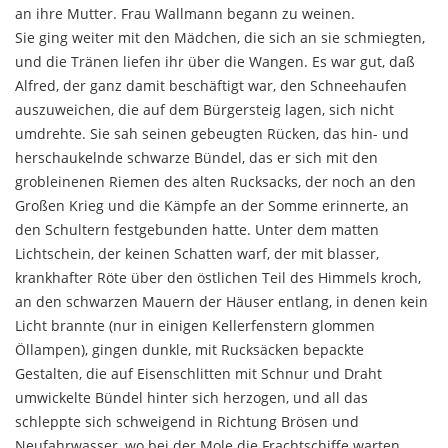
an ihre Mut­ter. Frau Wallmann begann zu weinen.
Sie ging weiter mit den Mädchen, die sich an sie schmiegten,
und die Tränen liefen ihr über die Wan­gen. Es war gut, daß
Alfred, der ganz damit beschäftigt war, den Schneehaufen
auszuweichen, die auf dem Bürgersteig lagen, sich nicht
umdrehte. Sie sah seinen gebeugten Rücken, das hin- und
herschaukelnde schwarze Bündel, das er sich mit den
grobleinenen Rie­men des alten Rucksacks, der noch an den
Großen Krieg und die Kämpfe an der Somme erinnerte, an
den Schultern festgebunden hatte. Unter dem matten
Lichtschein, der keinen Schatten warf, der mit blasser,
krankhafter Röte über den östlichen Teil des Himmels kroch,
an den schwarzen Mauern der Häuser entlang, in denen kein
Licht brannte (nur in einigen Kellerfen­stern glommen
Öllampen), gingen dunkle, mit Ruck­säcken bepackte
Gestalten, die auf Eisenschlitten mit Schnur und Draht
umwickelte Bündel hinter sich herzogen, und all das
schleppte sich schweigend in Rich­tung Brösen und
Neufahrwasser, wo bei der Mole die Frachtschiffe warten