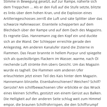
Stimme in Bewegung gesetzt, auf zur Rampe, näherte sich
dem Treppchen ... Als er den Fuß auf die Stufe setzte, blitzte
es links über dem hohen Kran, und die Explosion eines
Artilleriegeschosses zerriß die Luft und säte Splitter über das
schwarze Hafenwasser. Eisenteile schepperten auf dem
Blechdach über der Rampe und auf dem Dach des Magazins.
Es regnete Glas. Hanne­mann zog den Kopf ein und duckte
sich an die Wand. Der Schlepper erreichte gerade den
Anlegesteg. Am anderen Kanalufer stand die Zisterne in
Flammen. Das Feuer brannte in hellem Purpur und spiegelte
sich als quecksilbriges Flackern im Wasser, warme, nach Öl
riechende Luft strömte ihm übers Gesicht. Um das Ma­gazin
wurde es taghell. Die Flammen vom anderen Ufer
erleuchteten jetzt einen Teil des Kais hinter dem Magazin.
Hannemann blinzelte. Eisenbahnschienen? Weichen? Schilf?
Gerüste? Am schilfbewachsenen Ufer erblickte er das Wrack
eines kleinen Schiffes, gestützt von einem Gerüst aus Balken.
Die Helligkeit auf der anderen Seite schlug weit zum Himmel
empor, die braunen Schilfrohrrispen, die den Schiffsrumpf