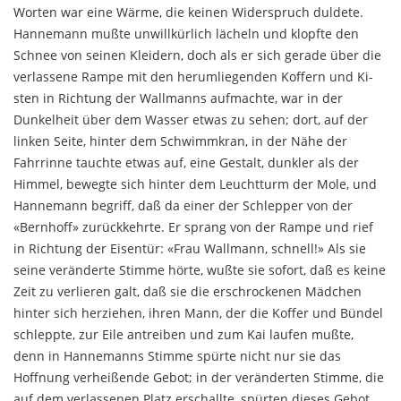
Worten war eine Wärme, die keinen Widerspruch duldete.
Hannemann mußte unwillkürlich lächeln und klopfte den
Schnee von sei­nen Kleidern, doch als er sich gerade über die
verlas­sene Rampe mit den herumliegenden Koffern und Ki­
sten in Richtung der Wallmanns aufmachte, war in der
Dunkelheit über dem Wasser etwas zu sehen; dort, auf der
linken Seite, hinter dem Schwimmkran, in der Nähe der
Fahrrinne tauchte etwas auf, eine Gestalt, dunkler als der
Himmel, bewegte sich hinter dem Leuchtturm der Mole, und
Hannemann begriff, daß da einer der Schlepper von der
«Bernhoff» zurückkehrte. Er sprang von der Rampe und rief
in Richtung der Eisentür: «Frau Wallmann, schnell!» Als sie
seine veränderte Stimme hörte, wußte sie sofort, daß es keine
Zeit zu verlieren galt, daß sie die erschrockenen Mäd­chen
hinter sich herziehen, ihren Mann, der die Koffer und Bündel
schleppte, zur Eile antreiben und zum Kai laufen mußte,
denn in Hannemanns Stimme spürte nicht nur sie das
Hoffnung verheißende Gebot; in der veränderten Stimme, die
auf dem verlassenen Platz er­schallte, spürten dieses Gebot