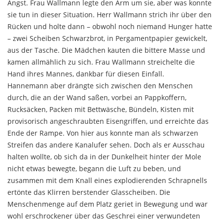
Angst. Frau Wallmann legte den Arm um sie, aber was konnte
sie tun in dieser Situation. Herr Wallmann strich ihr über den
Rücken und holte dann – obwohl noch niemand Hunger hatte
– zwei Scheiben Schwarzbrot, in Pergamentpapier gewickelt,
aus der Tasche. Die Mädchen kauten die bittere Masse und
ka­men allmählich zu sich. Frau Wallmann streichelte die
Hand ihres Mannes, dankbar für diesen Einfall.
Hannemann aber drängte sich zwischen den Men­schen
durch, die an der Wand saßen, vorbei an Pappkoffern,
Rucksäcken, Packen mit Bettwäsche, Bündeln, Kisten mit
provisorisch angeschraubten Eisengriffen, und erreichte das
Ende der Rampe. Von hier aus konnte man als schwarzen
Streifen das andere Kanalufer se­hen. Doch als er Ausschau
halten wollte, ob sich da in der Dunkelheit hinter der Mole
nicht etwas bewegte, begann die Luft zu beben, und
zusammen mit dem Knall eines explodierenden Schrapnells
ertönte das Klirren berstender Glasscheiben. Die
Menschenmenge auf dem Platz geriet in Bewegung und war
wohl er­schrockener über das Geschrei einer verwundeten