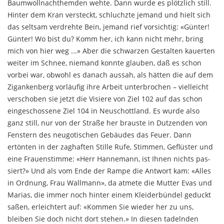
Baumwollnachthemden wehte. Dann wurde es plötzlich still.
Hinter dem Kran versteckt, schluchzte jemand und hielt sich
das seltsam verdrehte Bein, je­mand rief vorsichtig: «Günter!
Günter! Wo bist du? Komm her, ich kann nicht mehr, bring
mich von hier weg ...» Aber die schwarzen Gestalten kauerten
wei­ter im Schnee, niemand konnte glauben, daß es schon
vorbei war, obwohl es danach aussah, als hätten die auf dem
Zigankenberg vorläufig ihre Arbeit unterbrochen – vielleicht
verschoben sie jetzt die Visiere von Ziel 102 auf das schon
eingeschossene Ziel 104 in Neuschott­land. Es wurde also
ganz still, nur von der Straße her brauste in Dutzenden von
Fenstern des neugotischen Gebäudes das Feuer. Dann
ertönten in der zaghaften Stille Rufe, Stimmen, Geflüster und
eine Frauen­stimme: «Herr Hannemann, ist Ihnen nichts pas­
siert?» Und als vom Ende der Rampe die Antwort kam: «Alles
in Ordnung, Frau Wallmann», da atmete die Mutter Evas und
Marias, die immer noch hinter einem Kleiderbündel geduckt
saßen, erleichtert auf: «Kom­men Sie wieder her zu uns,
bleiben Sie doch nicht dort stehen.» In diesen tadelnden