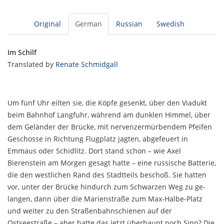
Original
German
Russian
Swedish
Im Schilf
Translated by
Renate Schmidgall
Um fünf Uhr eilten sie, die Köpfe gesenkt, über den Viadukt
beim Bahnhof Langfuhr, während am dunklen Himmel, über
dem Geländer der Brücke, mit nervenzermürbendem Pfeifen
Geschosse in Rich­tung Flugplatz jagten, abgefeuert in
Emmaus oder Schidlitz. Dort stand schon – wie Axel
Bierenstein am Morgen gesagt hatte – eine russische Batterie,
die den westlichen Rand des Stadtteils beschoß. Sie hatten
vor, unter der Brücke hindurch zum Schwarzen Weg zu ge­
langen, dann über die Marienstraße zum Max-Halbe-Platz
und weiter zu den Straßenbahnschienen auf der
Ostseestraße – aber hatte das jetzt überhaupt noch Sinn? Die