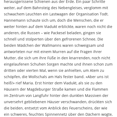
herausgerissene Schienen aus der Erde. Ein paar Schritte
weiter, auf dem Bahn­steig des Nebengleises, verglomm mit
schwachem Leuchten ein Lastwagen der Organisation Todt.
Hannemann schaute sich um, doch die Menschen, die er
weiter hinten auf dem Viadukt erblickte, waren noch nicht die
anderen, die Russen – wie Packesel beladen, gingen sie
schnell und stolperten über den gefro­renen Schnee. Die
beiden Mädchen der Wallmanns waren schweigsam und
antworteten nur mit einem Murren auf die Fragen ihrer
Mutter, die sich um ihre Füße in den knarrenden, noch nicht
eingelaufenen Schuhen Sorgen machte und ihnen schon zum
dritten oder vierten Mal, wenn sie anhielten, um Atem zu
schöpfen, die Wollschals am Hals fester band. «Aber uns ist
heiß!» rief Maria. Erst hinter dem Viadukt, als sie zu den
Häusern der Magdeburger Straße kamen und die Flammen
im Zentrum von Langfuhr hinter den dunklen Massiven der
unversehrt gebliebenen Häuser verschwanden, drückten sich
die beiden, entsetzt vom Anblick des Feuerscheins, der wie
ein schweres, feuch­tes Spinnennetz über den Dächern wogte,