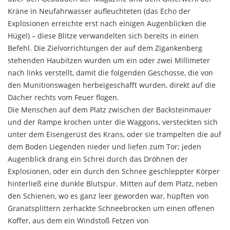
Kräne in Neufahrwas­ser aufleuchteten (das Echo der
Explosionen erreichte erst nach einigen Augenblicken die
Hügel) – diese Blitze verwandelten sich bereits in einen
Befehl. Die Zielvorrichtungen der auf dem Zigankenberg
stehen­den Haubitzen wurden um ein oder zwei Millimeter
nach links verstellt, damit die folgenden Geschosse, die von
den Munitionswagen herbeigeschafft wurden, direkt auf die
Dächer rechts vom Feuer flogen.
Die Menschen auf dem Platz zwischen der Back­steinmauer
und der Rampe krochen unter die Waggons, versteckten sich
unter dem Eisengerüst des Krans, oder sie trampelten die auf
dem Boden Liegen­den nieder und liefen zum Tor; jeden
Augenblick drang ein Schrei durch das Dröhnen der
Explosionen, oder ein durch den Schnee geschleppter Körper
hinter­ließ eine dunkle Blutspur. Mitten auf dem Platz, neben
den Schienen, wo es ganz leer geworden war, hüpften von
Granatsplittern zerhackte Schneebrocken um einen offenen
Koffer, aus dem ein Windstoß Fetzen von