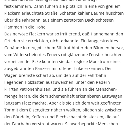
festklammern. Dann fuhren sie plötzlich in eine von grellem
Flackern erleuchtete Straße, Schatten kahler Bäume huschten
über die Fahrbahn, aus einem zerstör­ten Dach schossen
Flammen in die Höhe.
Das nervöse Flackern war so irritierend, daß Hanne­mann den
Ort, den sie erreichten, nicht erkannte. Ein langgestrecktes
Gebäude in neugotischem Stil trat hin­ter den Bäumen hervor,
vom Widerschein des Feuers rot glänzende Fenster huschten
vorbei, an der Ecke konnten sie das reglose Monstrum eines
ausgebrann­ten Panzers mit offener Luke erkennen. Der
Wagen bremste scharf ab, um den auf der Fahrbahn
liegenden Holzkisten auszuweichen, unter den Rädern
klirrten Patronenhülsen, und sie fuhren an die Menschen­
menge heran, die dem schemenhaft erkennbaren Last­wagen
langsam Platz machte. Aber als sie sich dem weit geöffneten
Tor mit dem Eisengitter nähern wollten, blieben sie zwischen
den Bündeln, Koffern und Blech­schachteln stecken, die auf
der Fahrbahn verstreut wa­ren. Schwerbepackte Menschen