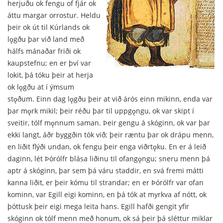
herjuðu ok fengu of fjár ok
áttu margar orrostur. Heldu
þeir ok út til Kúrlands ok
lǫgðu þar við land með
hálfs mánaðar friði ok
kaupstefnu; en er því var
lokit, þá tóku þeir at herja
ok lǫgðu at í ýmsum
stǫðum. Einn dag lǫgðu þeir at við árós einn mikinn, enda var
þar mǫrk mikil; þeir réðu þar til uppgǫngu, ok var skipt í
sveitir, tólf mǫnnum saman. Þeir gengu á skóginn, ok var þar
ekki langt, áðr byggðin tók við; þeir ræntu þar ok drápu menn,
en liðit flýði undan, ok fengu þeir enga viðrtǫku. En er á leið
daginn, lét Þórólfr blása liðinu til ofangǫngu; sneru menn þá
aptr á skóginn, þar sem þá váru staddir, en svá fremi mátti
kanna liðit, er þeir kómu til strandar; en er Þórólfr var ofan
kominn, var Egill eigi kominn, en þá tók at myrkva af nótt, ok
þóttusk þeir eigi mega leita hans. Egill hafði gengit yfir
skóginn ok tólf menn með honum, ok sá þeir þá sléttur miklar