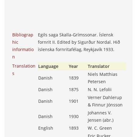
Bibliograp
Egils saga Skalla-Grímssonar. Íslensk
hic
fornrit II. Edited by Sigurður Nordal. Hið
informatio
íslenska fornritafélag, Reykjavík 1933.
n
Translation
Language
Year
Translator
s
Niels Matthias
Danish
1839
Petersen
Danish
1875
N. N. Lefolii
Verner Dahlerup
Danish
1901
& Finnur Jónsson
Johannes V.
Danish
1930
Jensen (abr.)
English
1893
W. C. Green
Eric Rucker