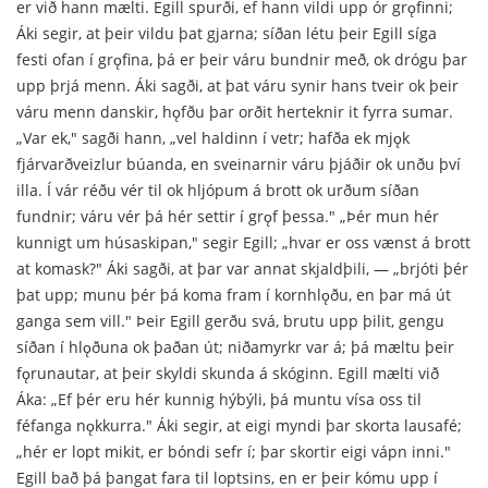
er við hann mælti. Egill spurði, ef hann vildi upp ór grǫfinni;
Áki segir, at þeir vildu þat gjarna; síðan létu þeir Egill síga
festi ofan í grǫfina, þá er þeir váru bundnir með, ok drógu þar
upp þrjá menn. Áki sagði, at þat váru synir hans tveir ok þeir
váru menn danskir, hǫfðu þar orðit herteknir it fyrra sumar.
„Var ek," sagði hann, „vel haldinn í vetr; hafða ek mjǫk
fjárvarðveizlur búanda, en sveinarnir váru þjáðir ok unðu því
illa. Í vár réðu vér til ok hljópum á brott ok urðum síðan
fundnir; váru vér þá hér settir í grǫf þessa." „Þér mun hér
kunnigt um húsaskipan," segir Egill; „hvar er oss vænst á brott
at komask?" Áki sagði, at þar var annat skjaldþili, — „brjóti þér
þat upp; munu þér þá koma fram í kornhlǫðu, en þar má út
ganga sem vill." Þeir Egill gerðu svá, brutu upp þilit, gengu
síðan í hlǫðuna ok þaðan út; niðamyrkr var á; þá mæltu þeir
fǫrunautar, at þeir skyldi skunda á skóginn. Egill mælti við
Áka: „Ef þér eru hér kunnig hýbýli, þá muntu vísa oss til
féfanga nǫkkurra." Áki segir, at eigi myndi þar skorta lausafé;
„hér er lopt mikit, er bóndi sefr í; þar skortir eigi vápn inni."
Egill bað þá þangat fara til loptsins, en er þeir kómu upp í