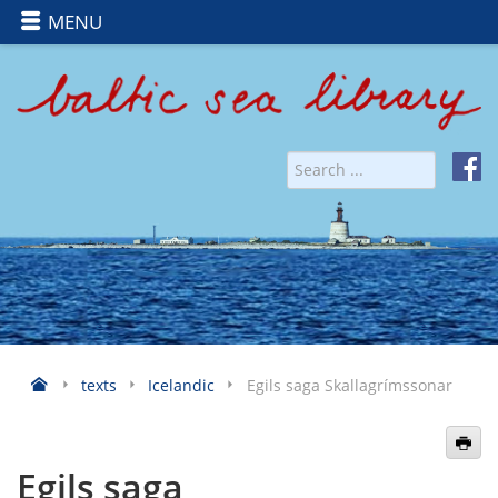
MENU
texts
Icelandic
Egils saga Skallagrímssonar
Egils saga