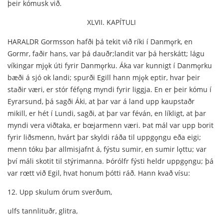
þeir kómusk við.
XLVII. KAPÍTULI
HARALDR Gormsson hafði þá tekit við ríki í Danmǫrk, en
Gormr, faðir hans, var þá dauðr;landit var þá herskátt; lágu
víkingar mjǫk úti fyrir Danmǫrku. Áka var kunnigt í Danmǫrku
bæði á sjó ok landi; spurði Egill hann mjǫk eptir, hvar þeir
staðir væri, er stór féfǫng myndi fyrir liggja. En er þeir kómu í
Eyrarsund, þá sagði Áki, at þar var á land upp kaupstaðr
mikill, er hét í Lundi, sagði, at þar var féván, en líkligt, at þar
myndi vera viðtaka, er bœjarmenn væri. Þat mál var upp borit
fyrir liðsmenn, hvárt þar skyldi ráða til uppgǫngu eða eigi;
menn tóku þar allmisjafnt á, fýstu sumir, en sumir lǫttu; var
því máli skotit til stýrimanna. Þórólfr fýsti heldr uppgǫngu; þá
var rœtt við Egil, hvat honum þótti ráð. Hann kvað vísu:
12. Upp skulum órum sverðum,
ulfs tannlituðr, glitra,