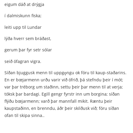
eigum dáð at drýgja
í dalmiskunn fiska;
leiti upp til Lundar
lýða hverr sem bráðast,
gerum þar fyr setr sólar
seið ófagran vigra.
Síðan bjuggusk menn til uppgǫngu ok fóru til kaup-staðarins.
En er bœjarmenn urðu varir við ófrið, þá stefndu þeir í mót;
var þar tréborg um staðinn, settu þeir þar menn til at verja;
tóksk þar bardagi. Egill gengr fyrstr inn um borgina; síðan
flýðu bœjarmenn; varð þar mannfall mikit. Ræntu þeir
kaupstaðinn, en brenndu, áðr þeir skilðusk við; fóru síðan
ofan til skipa sinna..