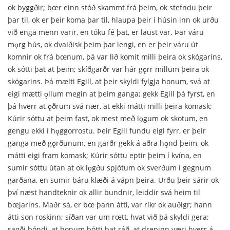
ok byggðir; bœr einn stóð skammt frá þeim, ok stefndu þeir
þar til, ok er þeir koma þar til, hlaupa þeir í húsin inn ok urðu
við enga menn varir, en tóku fé þat, er laust var. Þar váru
mǫrg hús, ok dvalðisk þeim þar lengi, en er þeir váru út
komnir ok frá bœnum, þá var lið komit milli þeira ok skógarins,
ok sótti þat at þeim; skíðgarðr var hár gǫrr millum þeira ok
skógarins. Þá mælti Egill, at þeir skyldi fylgja honum, svá at
eigi mætti ǫllum megin at þeim ganga; gekk Egill þá fyrst, en
þá hverr at ǫðrum svá nær, at ekki mátti milli þeira komask;
Kúrir sóttu at þeim fast, ok mest með lǫgum ok skotum, en
gengu ekki í hǫggorrostu. Þeir Egill fundu eigi fyrr, er þeir
ganga með gǫrðunum, en garðr gekk á aðra hǫnd þeim, ok
mátti eigi fram komask; Kúrir sóttu eptir þeim í kvína, en
sumir sóttu útan at ok lǫgðu spjótum ok sverðum í gegnum
garðana, en sumir báru klæði á vápn þeira. Urðu þeir sárir ok
því næst handteknir ok allir bundnir, leiddir svá heim til
bœjarins. Maðr sá, er bœ þann átti, var ríkr ok auðigr; hann
átti son roskinn; síðan var um rœtt, hvat við þá skyldi gera;
sagði bóndi, at honum þótti þat ráð, at drepinn væri hverr á