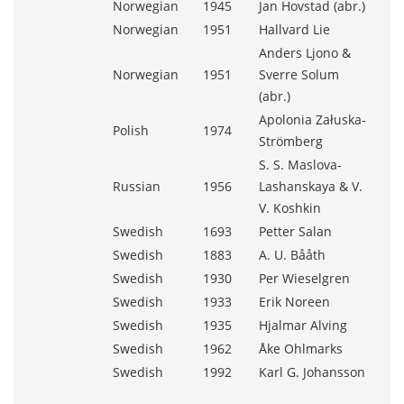
Norwegian
1945
Jan Hovstad (abr.)
Norwegian
1951
Hallvard Lie
Anders Ljono &
Norwegian
1951
Sverre Solum
(abr.)
Apolonia Załuska-
Polish
1974
Strömberg
S. S. Maslova-
Russian
1956
Lashanskaya & V.
V. Koshkin
Swedish
1693
Petter Salan
Swedish
1883
A. U. Bååth
Swedish
1930
Per Wieselgren
Swedish
1933
Erik Noreen
Swedish
1935
Hjalmar Alving
Swedish
1962
Åke Ohlmarks
Swedish
1992
Karl G. Johansson