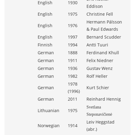
English
1930
Eddison
English
1975
Christine Fell
Hermann Pálsson
English
1976
& Paul Edwards
English
1997
Bernard Scudder
Finnish
1994
Antti Tuuri
German
1888
Ferdinand Khull
German
1911
Felix Niedner
German
1936
Gustav Wenz
German
1982
Rolf Heller
1978
German
Kurt Schier
(1996)
German
2011
Reinhard Hennig
Svetlana
Lithuanian
1975
Steponavičienė
Leiv Heggstad
Norwegian
1914
(abr.)