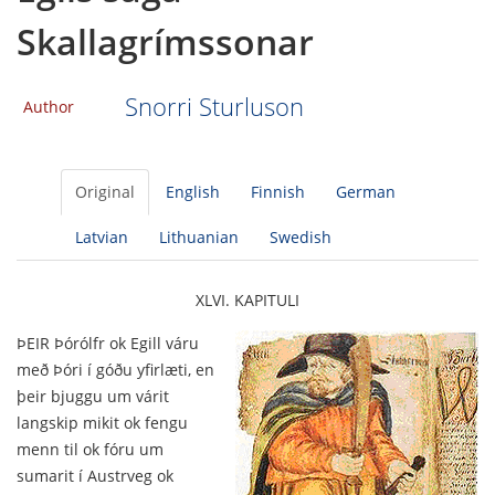
Skallagrímssonar
Snorri Sturluson
Author
Original
English
Finnish
German
Latvian
Lithuanian
Swedish
XLVI. KAPITULI
ÞEIR Þórólfr ok Egill váru
með Þóri í góðu yfirlæti, en
þeir bjuggu um várit
langskip mikit ok fengu
menn til ok fóru um
sumarit í Austrveg ok