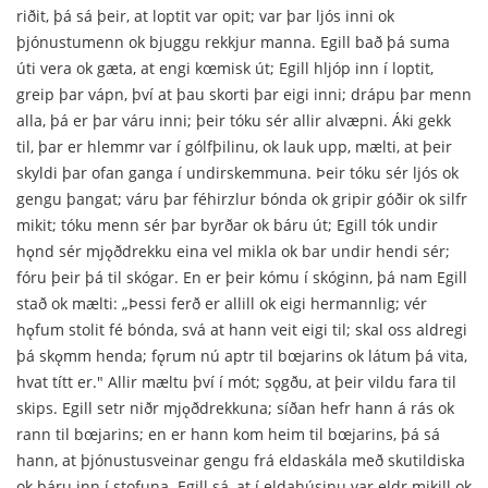
riðit, þá sá þeir, at loptit var opit; var þar ljós inni ok
þjónustumenn ok bjuggu rekkjur manna. Egill bað þá suma
úti vera ok gæta, at engi kœmisk út; Egill hljóp inn í loptit,
greip þar vápn, því at þau skorti þar eigi inni; drápu þar menn
alla, þá er þar váru inni; þeir tóku sér allir alvæpni. Áki gekk
til, þar er hlemmr var í gólfþilinu, ok lauk upp, mælti, at þeir
skyldi þar ofan ganga í undirskemmuna. Þeir tóku sér ljós ok
gengu þangat; váru þar féhirzlur bónda ok gripir góðir ok silfr
mikit; tóku menn sér þar byrðar ok báru út; Egill tók undir
hǫnd sér mjǫðdrekku eina vel mikla ok bar undir hendi sér;
fóru þeir þá til skógar. En er þeir kómu í skóginn, þá nam Egill
stað ok mælti: „Þessi ferð er allill ok eigi hermannlig; vér
hǫfum stolit fé bónda, svá at hann veit eigi til; skal oss aldregi
þá skǫmm henda; fǫrum nú aptr til bœjarins ok látum þá vita,
hvat títt er." Allir mæltu því í mót; sǫgðu, at þeir vildu fara til
skips. Egill setr niðr mjǫðdrekkuna; síðan hefr hann á rás ok
rann til bœjarins; en er hann kom heim til bœjarins, þá sá
hann, at þjónustusveinar gengu frá eldaskála með skutildiska
ok báru inn í stofuna. Egill sá, at í eldahúsinu var eldr mikill ok