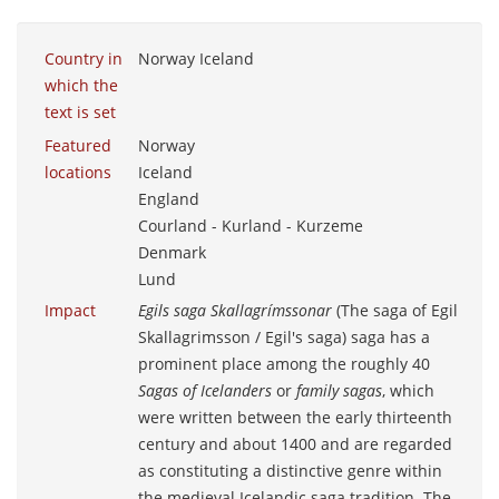
Country in
Norway Iceland
which the
text is set
Featured
Norway
locations
Iceland
England
Courland - Kurland - Kurzeme
Denmark
Lund
Impact
Egils saga Skallagrímssonar
(The saga of Egil
Skallagrimsson / Egil's saga) saga has a
prominent place among the roughly 40
Sagas of Icelanders
or
family sagas
, which
were written between the early thirteenth
century and about 1400 and are regarded
as constituting a distinctive genre within
the medieval Icelandic saga tradition. The