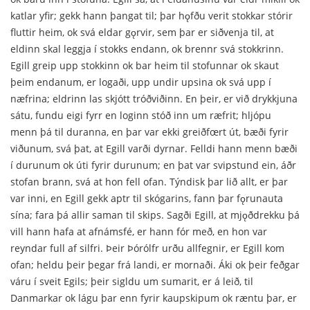
katlar yfir; gekk hann þangat til; þar hǫfðu verit stokkar stórir
fluttir heim, ok svá eldar gǫrvir, sem þar er siðvenja til, at
eldinn skal leggja í stokks endann, ok brennr svá stokkrinn.
Egill greip upp stokkinn ok bar heim til stofunnar ok skaut
þeim endanum, er logaði, upp undir upsina ok svá upp í
næfrina; eldrinn las skjótt tróðviðinn. En þeir, er við drykkjuna
sátu, fundu eigi fyrr en loginn stóð inn um ræfrit; hljópu
menn þá til duranna, en þar var ekki greiðfœrt út, bæði fyrir
viðunum, svá þat, at Egill varði dyrnar. Felldi hann menn bæði
í durunum ok úti fyrir durunum; en þat var svipstund ein, áðr
stofan brann, svá at hon fell ofan. Týndisk þar lið allt, er þar
var inni, en Egill gekk aptr til skógarins, fann þar fǫrunauta
sína; fara þá allir saman til skips. Sagði Egill, at mjǫðdrekku þá
vill hann hafa at afnámsfé, er hann fór með, en hon var
reyndar full af silfri. Þeir Þórólfr urðu allfegnir, er Egill kom
ofan; heldu þeir þegar frá landi, er mornaði. Áki ok þeir feðgar
váru í sveit Egils; þeir sigldu um sumarit, er á leið, til
Danmarkar ok lágu þar enn fyrir kaupskipum ok ræntu þar, er