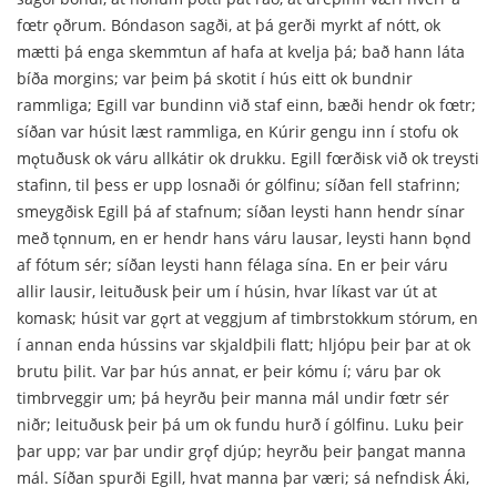
fœtr ǫðrum. Bóndason sagði, at þá gerði myrkt af nótt, ok
mætti þá enga skemmtun af hafa at kvelja þá; bað hann láta
bíða morgins; var þeim þá skotit í hús eitt ok bundnir
rammliga; Egill var bundinn við staf einn, bæði hendr ok fœtr;
síðan var húsit læst rammliga, en Kúrir gengu inn í stofu ok
mǫtuðusk ok váru allkátir ok drukku. Egill fœrðisk við ok treysti
stafinn, til þess er upp losnaði ór gólfinu; síðan fell stafrinn;
smeygðisk Egill þá af stafnum; síðan leysti hann hendr sínar
með tǫnnum, en er hendr hans váru lausar, leysti hann bǫnd
af fótum sér; síðan leysti hann félaga sína. En er þeir váru
allir lausir, leituðusk þeir um í húsin, hvar líkast var út at
komask; húsit var gǫrt at veggjum af timbrstokkum stórum, en
í annan enda hússins var skjaldþili flatt; hljópu þeir þar at ok
brutu þilit. Var þar hús annat, er þeir kómu í; váru þar ok
timbrveggir um; þá heyrðu þeir manna mál undir fœtr sér
niðr; leituðusk þeir þá um ok fundu hurð í gólfinu. Luku þeir
þar upp; var þar undir grǫf djúp; heyrðu þeir þangat manna
mál. Síðan spurði Egill, hvat manna þar væri; sá nefndisk Áki,